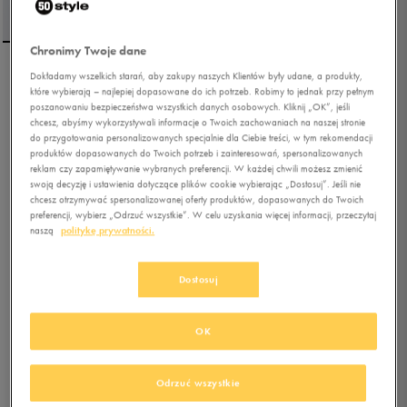
Chronimy Twoje dane
Dokładamy wszelkich starań, aby zakupy naszych Klientów były udane, a produkty,
NIKE T-SHIRT W NSW TEE
które wybierają – najlepiej dopasowane do ich potrzeb. Robimy to jednak przy pełnym
ESSNTL LBR
poszanowaniu bezpieczeństwa wszystkich danych osobowych. Kliknij „OK”, jeśli
chcesz, abyśmy wykorzystywali informacje o Twoich zachowaniach na naszej stronie
do przygotowania personalizowanych specjalnie dla Ciebie treści, w tym rekomendacji
5.0
(
6
)
produktów dopasowanych do Twoich potrzeb i zainteresowań, spersonalizowanych
93,49
zł
z Vat
reklam czy zapamiętywanie wybranych preferencji. W każdej chwili możesz zmienić
swoją decyzję i ustawienia dotyczące plików cookie wybierając „Dostosuj”. Jeśli nie
97,49
zł
-4%
(najniższa cena z 30 dni przed obniżką)
chcesz otrzymywać spersonalizowanej oferty produktów, dopasowanych do Twoich
109,99
zł
-15%
(cena bezpośrednio przed promocją)
preferencji, wybierz „Odrzuć wszystkie”. W celu uzyskania więcej informacji, przeczytaj
naszą
politykę prywatności.
+ 550 PKT W
KLUBIE 50 STYLE
Dostosuj
Kolor:
brązowy
OK
Odrzuć wszystkie