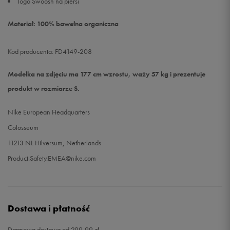
logo Swoosh na piersi
Materiał: 100% bawełna organiczna
Kod producenta: FD4149-208
Modelka na zdjęciu ma 177 cm wzrostu, waży 57 kg i prezentuje
produkt w rozmiarze S.
Nike European Headquarters
Colosseum
11213 NL Hilversum, Netherlands
Product.Safety.EMEA@nike.com
Dostawa i płatność
Darmowa dostawa od 299,99 zł