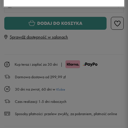
M
XS
Powiadom o dostępności
DODAJ DO KOSZYKA
Sprawdź dostępność w salonach
S
Powiadom o dostępności
M
Kup teraz i zapłać za 30 dni
|
L
Powiadom o dostępności
Darmowa dostawa od 299,99 zł
30 dni na zwrot, 60 dni w
Klubie
Czas realizacji 1-5 dni roboczych
Sposoby płatności:
przelew zwykły, za pobraniem, płatność online