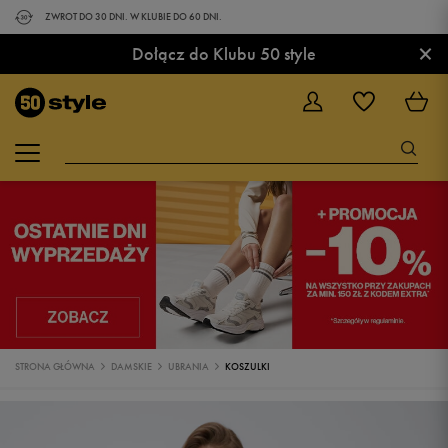
ZWROT DO 30 DNI. W KLUBIE DO 60 DNI.
×
Dołącz do Klubu 50 style
STRONA GŁÓWNA
DAMSKIE
UBRANIA
KOSZULKI