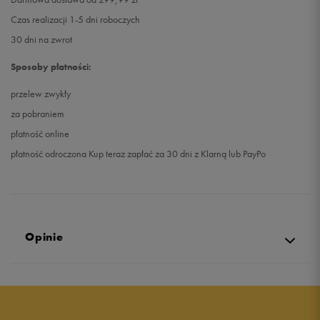
Czas realizacji 1-5 dni roboczych
30 dni na zwrot
Sposoby płatności:
przelew zwykły
za pobraniem
płatność online
płatność odroczona Kup teraz zapłać za 30 dni z Klarną lub PayPo
Opinie
5.0
opinii klientów
6
z całego okresu