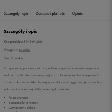
Szczegóły i opis
Dostawa i płatność
Opinie
Szczegóły i opis
Kod produktu:
FD4149-208
Kategoria:
Koszulki
Płeć:
Damskie
Na spacerze, podczas ćwiczeń, w trakcie spotkania ze znajomymi – w
żadnym z tych miejsc nie rezygnuj z luzu. Uczucie swobody zapewni Ci
obszerna koszulka Nike. Miksuj ją z ulubionymi joggerami, jeansami lub
kolarkami – w każdej odsłonie wygląda świetnie!
fason oversize
obniżona linia ramion
wzmocniony dekolt