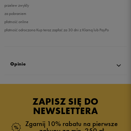
przelew zwykły
za pobraniem
płatność online
płatność odroczona Kup teraz zapłać za 30 dni z Klarną lub PayPo
Opinie
Produkt nie posiada recenzji
ZAPISZ SIĘ DO
NEWSLETTERA
Zgarnij 10% rabatu na pierwsze
zakupy za min. 250 zł