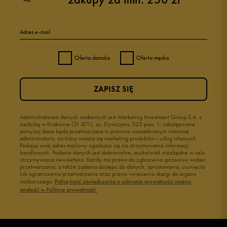
Adres e-mail
Oferta damska
Oferta męska
ZAPISZ SIĘ
Administratorem danych osobowych jest Marketing Investment Group S.A. z
siedzibą w Krakowie (31-871), os. Dywizjonu 303 paw. 1, udostępnione
powyżej dane będą przetwarzane w prawnie uzasadnionym interesie
administratora, za który uważa się marketing produktów i usług własnych.
Podając swój adres mailowy zgadzasz się na otrzymywanie informacji
handlowych. Podanie danych jest dobrowolne, aczkolwiek niezbędne w celu
otrzymywania newslettera. Każdy ma prawo do zgłoszenia sprzeciwu wobec
przetwarzania, a także żądania dostępu do danych, sprostowania, usunięcia
lub ograniczenia przetwarzania oraz prawo wniesienia skargi do organu
nadzorczego.
Pełną treść oświadczenia o ochronie prywatności można
znaleźć w Polityce prywatności.