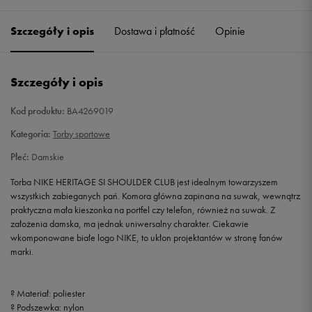
Szczegóły i opis
Dostawa i płatność
Opinie
Szczegóły i opis
Kod produktu:
BA4269019
Kategoria:
Torby sportowe
Płeć:
Damskie
Torba NIKE HERITAGE SI SHOULDER CLUB jest idealnym towarzyszem
wszystkich zabieganych pań. Komora główna zapinana na suwak, wewnątrz
praktyczna mała kieszonka na portfel czy telefon, również na suwak. Z
założenia damska, ma jednak uniwersalny charakter. Ciekawie
wkomponowane białe logo NIKE, to ukłon projektantów w stronę fanów
marki.
? Materiał: poliester
? Podszewka: nylon