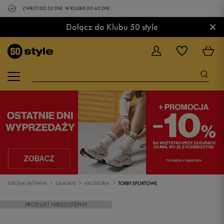
ZWROT DO 30 DNI. W KLUBIE DO 60 DNI.
×
Dołącz do Klubu 50 style
STRONA GŁÓWNA
DAMSKIE
AKCESORIA
TORBY SPORTOWE
PRODUKT NIEDOSTĘPNY