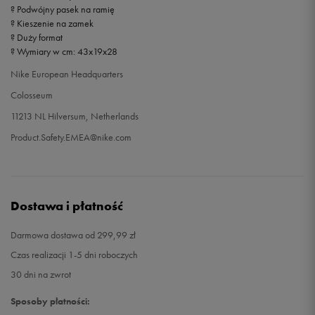
? Podwójny pasek na ramię
? Kieszenie na zamek
? Duży format
? Wymiary w cm: 43x19x28
Nike European Headquarters
Colosseum
11213 NL Hilversum, Netherlands
Product.Safety.EMEA@nike.com
Dostawa i płatność
Darmowa dostawa od 299,99 zł
Czas realizacji 1-5 dni roboczych
30 dni na zwrot
Sposoby płatności: