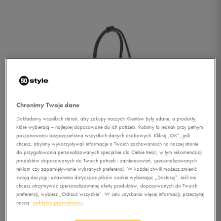
Chronimy Twoje dane
Dokładamy wszelkich starań, aby zakupy naszych Klientów były udane, a produkty,
które wybierają – najlepiej dopasowane do ich potrzeb. Robimy to jednak przy pełnym
poszanowaniu bezpieczeństwa wszystkich danych osobowych. Kliknij „OK”, jeśli
chcesz, abyśmy wykorzystywali informacje o Twoich zachowaniach na naszej stronie
do przygotowania personalizowanych specjalnie dla Ciebie treści, w tym rekomendacji
produktów dopasowanych do Twoich potrzeb i zainteresowań, spersonalizowanych
reklam czy zapamiętywanie wybranych preferencji. W każdej chwili możesz zmienić
swoją decyzję i ustawienia dotyczące plików cookie wybierając „Dostosuj”. Jeśli nie
chcesz otrzymywać spersonalizowanej oferty produktów, dopasowanych do Twoich
1/4
preferencji, wybierz „Odrzuć wszystkie”. W celu uzyskania więcej informacji, przeczytaj
naszą
politykę prywatności.