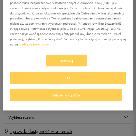
poszanowaniu bezpieczeństwa wszystkich danych osobowych. Kliknij „OK”, jeśli
chcesz, abyśmy wykorzystywali informacje o Twoich zachowaniach na naszej stronie
do przygotowania personalizowanych specjalnie dla Ciebie treści, w tym rekomendacji
produktów dopasowanych do Twoich potrzeb i zainteresowań, spersonalizowanych
reklam czy zapamiętywanie wybranych preferencji. W każdej chwili możesz zmienić
NIKE TORBA HERITAGE SI
swoją decyzję i ustawienia dotyczące plików cookie wybierając „Dostosuj”. Jeśli nie
chcesz otrzymywać spersonalizowanej oferty produktów, dopasowanych do Twoich
SMALL ITEMS II
preferencji, wybierz „Odrzuć wszystkie”. W celu uzyskania więcej informacji, przeczytaj
naszą
politykę prywatności.
0.0
(
0
)
19,99
zł
z Vat
Dostosuj
+ 100 PKT W
KLUBIE 50 STYLE
OK
Produkt niedostępny
Odrzuć wszystkie
Jeśli artykuł będzie ponownie dostępny, otrzymasz od nas powiadomienie.
Wybierz rozmiar
Sprawdź dostępność w salonach
ONE SIZE
Powiadom o dostępności