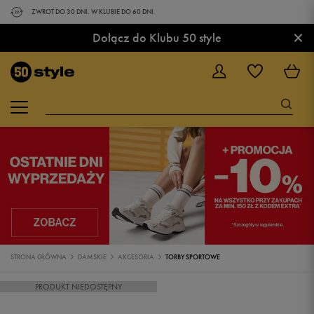
ZWROT DO 30 DNI. W KLUBIE DO 60 DNI.
×
Dołącz do Klubu 50 style
STRONA GŁÓWNA
DAMSKIE
AKCESORIA
TORBY SPORTOWE
PRODUKT NIEDOSTĘPNY