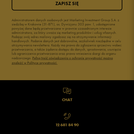
ZAPISZ SIĘ
Administratorem danych osobowych jest Marketing Investment Group S.A. z
siedzibą w Krakowie (31-871), os. Dywizjonu 303 paw. 1, udostępnione
powyżej dane będą przetwarzane w prawnie uzasadnionym interesie
administratora, za który uważa się marketing produktów i usług własnych.
Podając swój adres mailowy zgadzasz się na otrzymywanie informacji
handlowych. Podanie danych jest dobrowolne, aczkolwiek niezbędne w celu
otrzymywania newslettera. Każdy ma prawo do zgłoszenia sprzeciwu wobec
przetwarzania, a także żądania dostępu do danych, sprostowania, usunięcia
lub ograniczenia przetwarzania oraz prawo wniesienia skargi do organu
nadzorczego.
Pełną treść oświadczenia o ochronie prywatności można
znaleźć w Polityce prywatności.
CHAT
12 681 84 90