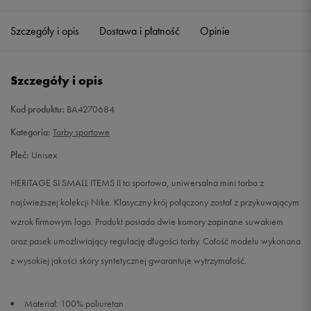
Szczegóły i opis
Dostawa i płatność
Opinie
Szczegóły i opis
Kod produktu:
BA4270684
Kategoria:
Torby sportowe
Płeć:
Unisex
HERITAGE SI SMALL ITEMS II to sportowa, uniwersalna mini torba z
najświeższej kolekcji Nike. Klasyczny krój połączony został z przykuwającym
wzrok firmowym logo. Produkt posiada dwie komory zapinane suwakiem
oraz pasek umożliwiający regulację długości torby. Całość modelu wykonana
z wysokiej jakości skóry syntetycznej gwarantuje wytrzymałość.
Materiał: 100% poliuretan