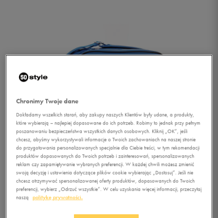
Chronimy Twoje dane
Dokładamy wszelkich starań, aby zakupy naszych Klientów były udane, a produkty,
które wybierają – najlepiej dopasowane do ich potrzeb. Robimy to jednak przy pełnym
poszanowaniu bezpieczeństwa wszystkich danych osobowych. Kliknij „OK”, jeśli
chcesz, abyśmy wykorzystywali informacje o Twoich zachowaniach na naszej stronie
do przygotowania personalizowanych specjalnie dla Ciebie treści, w tym rekomendacji
produktów dopasowanych do Twoich potrzeb i zainteresowań, spersonalizowanych
reklam czy zapamiętywanie wybranych preferencji. W każdej chwili możesz zmienić
swoją decyzję i ustawienia dotyczące plików cookie wybierając „Dostosuj”. Jeśli nie
chcesz otrzymywać spersonalizowanej oferty produktów, dopasowanych do Twoich
1/5
preferencji, wybierz „Odrzuć wszystkie”. W celu uzyskania więcej informacji, przeczytaj
naszą
politykę prywatności.