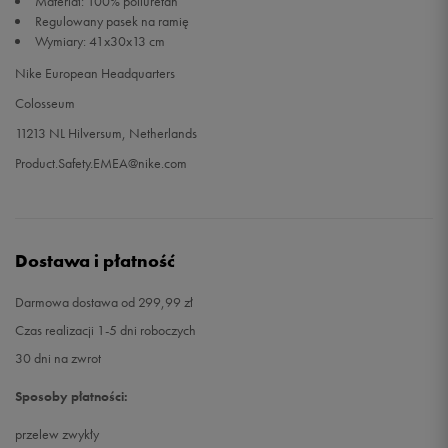
Materiał: 100% poliuretan
Regulowany pasek na ramię
Wymiary: 41x30x13 cm
Nike European Headquarters
Colosseum
11213 NL Hilversum, Netherlands
Product.Safety.EMEA@nike.com
Dostawa i płatność
Darmowa dostawa od 299,99 zł
Czas realizacji 1-5 dni roboczych
30 dni na zwrot
Sposoby płatności:
przelew zwykły