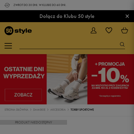
ZWROT DO 30 DNI. W KLUBIE DO 60 DNI.
×
Dołącz do Klubu 50 style
STRONA GŁÓWNA
DAMSKIE
AKCESORIA
TORBY SPORTOWE
PRODUKT NIEDOSTĘPNY