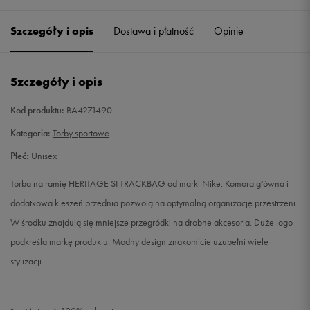
Szczegóły i opis
Dostawa i płatność
Opinie
Szczegóły i opis
Kod produktu:
BA4271490
Kategoria:
Torby sportowe
Płeć:
Unisex
Torba na ramię HERITAGE SI TRACKBAG od marki Nike. Komora główna i
dodatkowa kieszeń przednia pozwolą na optymalną organizację przestrzeni.
W środku znajdują się mniejsze przegródki na drobne akcesoria. Duże logo
podkreśla markę produktu. Modny design znakomicie uzupełni wiele
stylizacji.