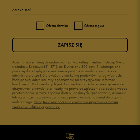
Adres e-mail
Oferta damska
Oferta męska
ZAPISZ SIĘ
Administratorem danych osobowych jest Marketing Investment Group S.A. z
siedzibą w Krakowie (31-871), os. Dywizjonu 303 paw. 1, udostępnione
powyżej dane będą przetwarzane w prawnie uzasadnionym interesie
administratora, za który uważa się marketing produktów i usług własnych.
Podając swój adres mailowy zgadzasz się na otrzymywanie informacji
handlowych. Podanie danych jest dobrowolne, aczkolwiek niezbędne w celu
otrzymywania newslettera. Każdy ma prawo do zgłoszenia sprzeciwu wobec
przetwarzania, a także żądania dostępu do danych, sprostowania, usunięcia
lub ograniczenia przetwarzania oraz prawo wniesienia skargi do organu
nadzorczego.
Pełną treść oświadczenia o ochronie prywatności można
znaleźć w Polityce prywatności.