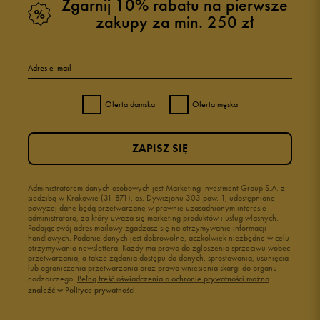
Zgarnij 10% rabatu na pierwsze
zakupy za min. 250 zł
Adres e-mail
Oferta damska
Oferta męska
ZAPISZ SIĘ
Administratorem danych osobowych jest Marketing Investment Group S.A. z
siedzibą w Krakowie (31-871), os. Dywizjonu 303 paw. 1, udostępnione
powyżej dane będą przetwarzane w prawnie uzasadnionym interesie
administratora, za który uważa się marketing produktów i usług własnych.
Podając swój adres mailowy zgadzasz się na otrzymywanie informacji
handlowych. Podanie danych jest dobrowolne, aczkolwiek niezbędne w celu
otrzymywania newslettera. Każdy ma prawo do zgłoszenia sprzeciwu wobec
przetwarzania, a także żądania dostępu do danych, sprostowania, usunięcia
lub ograniczenia przetwarzania oraz prawo wniesienia skargi do organu
nadzorczego.
Pełną treść oświadczenia o ochronie prywatności można
znaleźć w Polityce prywatności.