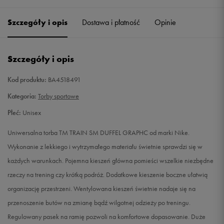
Szczegóły i opis
Dostawa i płatność
Opinie
Szczegóły i opis
Kod produktu:
BA4518491
Kategoria:
Torby sportowe
Płeć:
Unisex
Uniwersalna torba TM TRAIN SM DUFFEL GRAPHC od marki Nike.
Wykonanie z lekkiego i wytrzymałego materiału świetnie sprawdzi się w
każdych warunkach. Pojemna kieszeń główna pomieści wszelkie niezbędne
rzeczy na trening czy krótką podróż. Dodatkowe kieszenie boczne ułatwią
organizację przestrzeni. Wentylowana kieszeń świetnie nadaje się na
przenoszenie butów na zmianę bądź wilgotnej odzieży po treningu.
Regulowany pasek na ramię pozwoli na komfortowe dopasowanie. Duże