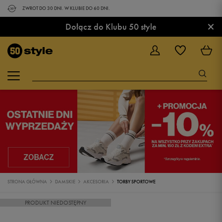
ZWROT DO 30 DNI. W KLUBIE DO 60 DNI.
×
Dołącz do Klubu 50 style
STRONA GŁÓWNA
DAMSKIE
AKCESORIA
TORBY SPORTOWE
PRODUKT NIEDOSTĘPNY