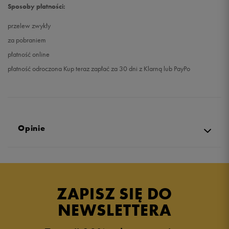
Sposoby płatności:
przelew zwykły
za pobraniem
płatność online
płatność odroczona Kup teraz zapłać za 30 dni z Klarną lub PayPo
Opinie
Produkt nie posiada recenzji
ZAPISZ SIĘ DO
NEWSLETTERA