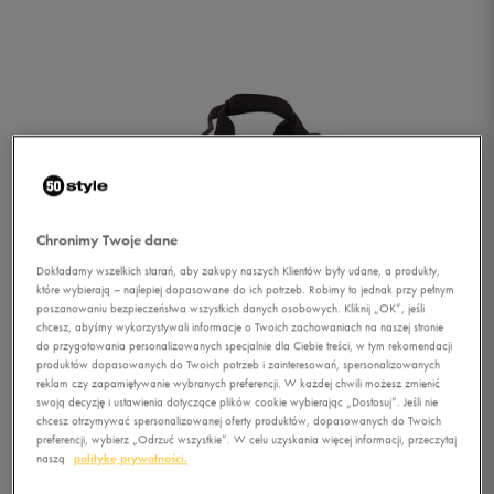
Chronimy Twoje dane
Dokładamy wszelkich starań, aby zakupy naszych Klientów były udane, a produkty,
które wybierają – najlepiej dopasowane do ich potrzeb. Robimy to jednak przy pełnym
poszanowaniu bezpieczeństwa wszystkich danych osobowych. Kliknij „OK”, jeśli
chcesz, abyśmy wykorzystywali informacje o Twoich zachowaniach na naszej stronie
do przygotowania personalizowanych specjalnie dla Ciebie treści, w tym rekomendacji
produktów dopasowanych do Twoich potrzeb i zainteresowań, spersonalizowanych
reklam czy zapamiętywanie wybranych preferencji. W każdej chwili możesz zmienić
swoją decyzję i ustawienia dotyczące plików cookie wybierając „Dostosuj”. Jeśli nie
1/5
chcesz otrzymywać spersonalizowanej oferty produktów, dopasowanych do Twoich
preferencji, wybierz „Odrzuć wszystkie”. W celu uzyskania więcej informacji, przeczytaj
naszą
politykę prywatności.