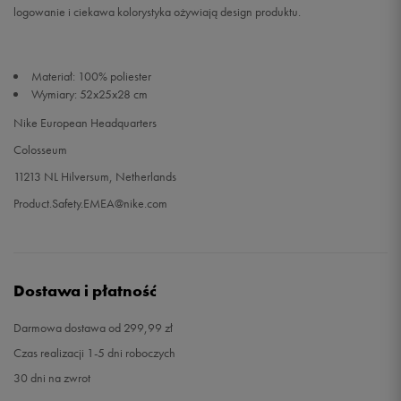
logowanie i ciekawa kolorystyka ożywiają design produktu.
Materiał: 100% poliester
Wymiary: 52x25x28 cm
Nike European Headquarters
Colosseum
11213 NL Hilversum, Netherlands
Product.Safety.EMEA@nike.com
Dostawa i płatność
Darmowa dostawa od 299,99 zł
Czas realizacji 1-5 dni roboczych
30 dni na zwrot