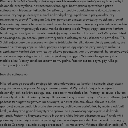
Dlaczego buty Nike Varsity są tak wygodne? Ich sekretem są materiały najwyższej próby i
doskonale przemyślana, nowoczesna technologia. Rozwiązania sprawdzone przez
najlepszych - biegaczy, lekkoatletów, piłkarzy - zostały zaadaptowane do codziennego
obuwia, czyniąc je idealnym niemal na każdą okazję. Spotkanie z przyjaciółmi, czy
rowerowa wyprawa? Trening na świeżym powietrzu a może prawdziwy wycisk na siłowni?
Nie musisz wybierać - teraz mistrzowskim komfortem możesz cieszyć się absolutnie wszędzie.
Cholewka tych wyjątkowych butów miękko dopasuje się do Twojej stopy i zapewni komfort
termiczny, a przy tym pozostanie zaskakująco wytrzymała. Jak to możliwe? Wszystko dzięki
innowacyjnemu połączeniu przewiewnej siatki z odpornymi na uszkodzenie powłokami TPU.
Stabilizujące pasy umieszczone w rejonie śródstopia nie tylko doskonale się prezentują, ale
również utrzymują stopę w jednej pozycji i zapewniają wsparcie przy każdym ruchu. O
niezrównany komfort dba również wyjątkowa podeszwa, skonstruowana tak, by amortyzować
nawet najmniejsze drgania i chronić Twoje stawy i ścięgna. Właśnie dlatego wszystkie
modele z linii Varsity są tak niesamowicie wygodne. Przekonasz się o tym, gdy tylko je
założysz – just try it!
Look dla najlepszych
Nike od samego początku swojego istnienia udowadnia, że komfort i najmodniejszy dizajn
mogą iść ze sobą w parze. Mogą - a nawet powinny! Wygoda, której potrzebujesz i
doskonały look, na który zasługujesz, łączą się w modelach z linii Varsity, co czyni je butami
doskonałymi na każdą okazję. Te wyjątkowe sneakersy sprawdzą się zarówno na siłowni, jak i
podczas treningów biegowych na zewnątrz, a nawet jako casualowe obuwie z nutką
sportowej nonszalancji. Ich prosta cholewka wyprofilowana została tak, by modnie odsłonić
kostki, a klasyczna gama kolorystyczna sprawi, że z pewnością dopasujesz je do każdej
stylizacji. Postaw na klasyczną wersję black and white lub ponadczasową czerń cholewki i
podeszwy, i ciesz się sprawdzonym wyglądem w najlepszym stylu. A może szukasz czegoś,
co doda Ci energii i zwróci uwagę otoczenia? Nie ma sprawy! Właśnie dla takich osób jak Ty