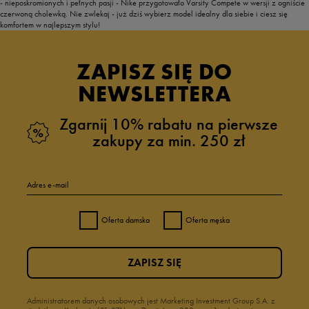
- nieposkromionych i pełnych pasji - Nike przygotowało Varsity Compete w wersji z ogniście
czerwoną cholewką. Nie zwlekaj - już dziś wybierz model idealny dla siebie i ciesz się
komfortem w najlepszym stylu!
ZAPISZ SIĘ DO
NEWSLETTERA
Zgarnij 10% rabatu na pierwsze
zakupy za min. 250 zł
Adres e-mail
Oferta damska
Oferta męska
ZAPISZ SIĘ
Administratorem danych osobowych jest Marketing Investment Group S.A. z