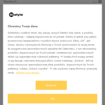
Wyników
0
Sortuj:
FILTRUJ
REKOMENDOWANE
Pokaż
60
Chronimy Twoje dane
z 0
Dokładamy wszelkich starań, aby zakupy naszych Klientów były udane, a produkty,
które wybierają – najlepiej dopasowane do ich potrzeb. Robimy to jednak przy pełnym
Nie wybrano filtrów
poszanowaniu bezpieczeństwa wszystkich danych osobowych. Kliknij „OK”, jeśli
chcesz, abyśmy wykorzystywali informacje o Twoich zachowaniach na naszej stronie
do przygotowania personalizowanych specjalnie dla Ciebie treści, w tym rekomendacji
produktów dopasowanych do Twoich potrzeb i zainteresowań, spersonalizowanych
reklam czy zapamiętywanie wybranych preferencji. W każdej chwili możesz zmienić
swoją decyzję i ustawienia dotyczące plików cookie wybierając „Dostosuj”. Jeśli nie
chcesz otrzymywać spersonalizowanej oferty produktów, dopasowanych do Twoich
preferencji, wybierz „Odrzuć wszystkie”. W celu uzyskania więcej informacji, przeczytaj
naszą
politykę prywatności.
Brak produktów do wyświetlenia
Zmień kryteria wyszukiwania lub
Dostosuj
usuń wybrane filtry
OK