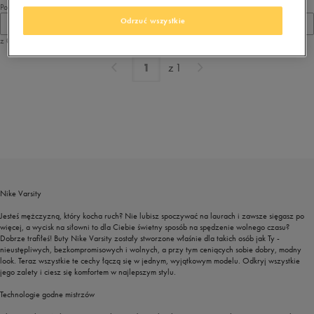
Pokaż
Odrzuć wszystkie
60
z 0
z
1
Nike Varsity
Jesteś mężczyzną, który kocha ruch? Nie lubisz spoczywać na laurach i zawsze sięgasz po
więcej, a wycisk na siłowni to dla Ciebie świetny sposób na spędzenie wolnego czasu?
Dobrze trafiłeś! Buty Nike Varsity zostały stworzone właśnie dla takich osób jak Ty -
nieustępliwych, bezkompromisowych i wolnych, a przy tym ceniących sobie dobry, modny
look. Teraz wszystkie te cechy łączą się w jednym, wyjątkowym modelu. Odkryj wszystkie
jego zalety i ciesz się komfortem w najlepszym stylu.
Technologie godne mistrzów