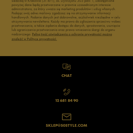
siedzibą w Krakowie (31-871), os. Dywizjonu 303 paw. 1, udostępnione
powyżej dane będą przetwarzane w prawnie uzasadnionym interesie
administratora, za który uważa się marketing produktów i usług własnych.
Podając swój adres mailowy zgadzasz się na otrzymywanie informacji
handlowych. Podanie danych jest dobrowolne, aczkolwiek niezbędne w celu
otrzymywania newslettera. Każdy ma prawo do zgłoszenia sprzeciwu wobec
przetwarzania, a także żądania dostępu do danych, sprostowania, usunięcia
lub ograniczenia przetwarzania oraz prawo wniesienia skargi do organu
nadzorczego.
Pełną treść oświadczenia o ochronie prywatności można
znaleźć w Polityce prywatności.
CHAT
12 681 84 90
SKLEP@50STYLE.COM