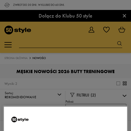
ZWROT DO 30 DNI. W KLUBIE DO 60 DNI.
×
Dołącz do Klubu 50 style
STRONA GŁÓWNA
NOWOŚCI
MĘSKIE NOWOŚCI 2026 BUTY TRENINGOWE
Wyniki
2
Sortuj:
FILTRUJ
(2)
REKOMENDOWANE
Pokaż
60
z 2
Wybrane filtry:
MĘSKIE
BUTY TRENINGOWE