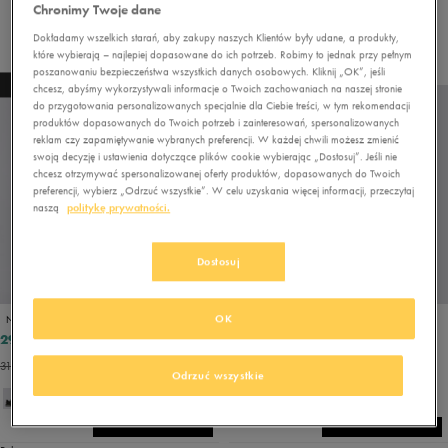
Chronimy Twoje dane
Dokładamy wszelkich starań, aby zakupy naszych Klientów były udane, a produkty,
Wyczyść filtry
które wybierają – najlepiej dopasowane do ich potrzeb. Robimy to jednak przy pełnym
poszanowaniu bezpieczeństwa wszystkich danych osobowych. Kliknij „OK”, jeśli
NEW
NEW
chcesz, abyśmy wykorzystywali informacje o Twoich zachowaniach na naszej stronie
do przygotowania personalizowanych specjalnie dla Ciebie treści, w tym rekomendacji
produktów dopasowanych do Twoich potrzeb i zainteresowań, spersonalizowanych
reklam czy zapamiętywanie wybranych preferencji. W każdej chwili możesz zmienić
swoją decyzję i ustawienia dotyczące plików cookie wybierając „Dostosuj”. Jeśli nie
chcesz otrzymywać spersonalizowanej oferty produktów, dopasowanych do Twoich
preferencji, wybierz „Odrzuć wszystkie”. W celu uzyskania więcej informacji, przeczytaj
naszą
politykę prywatności.
Dostosuj
PROMO: DO -30%
OK
NIKE M AIR MAX ALPHA TRAINER 6
NIKE M AIR MAX ALPHA TRAINER 6
299,99 zł
224,99 zł
389,99 zł
299,99 zł
311,99 zł
- najniższa cena
254,99 zł
- najniższa cena
Odrzuć wszystkie