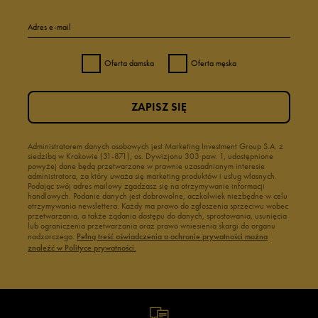
Adres e-mail
Oferta damska
Oferta męska
ZAPISZ SIĘ
Administratorem danych osobowych jest Marketing Investment Group S.A. z
siedzibą w Krakowie (31-871), os. Dywizjonu 303 paw. 1, udostępnione
powyżej dane będą przetwarzane w prawnie uzasadnionym interesie
administratora, za który uważa się marketing produktów i usług własnych.
Podając swój adres mailowy zgadzasz się na otrzymywanie informacji
handlowych. Podanie danych jest dobrowolne, aczkolwiek niezbędne w celu
otrzymywania newslettera. Każdy ma prawo do zgłoszenia sprzeciwu wobec
przetwarzania, a także żądania dostępu do danych, sprostowania, usunięcia
lub ograniczenia przetwarzania oraz prawo wniesienia skargi do organu
nadzorczego.
Pełną treść oświadczenia o ochronie prywatności można
znaleźć w Polityce prywatności.