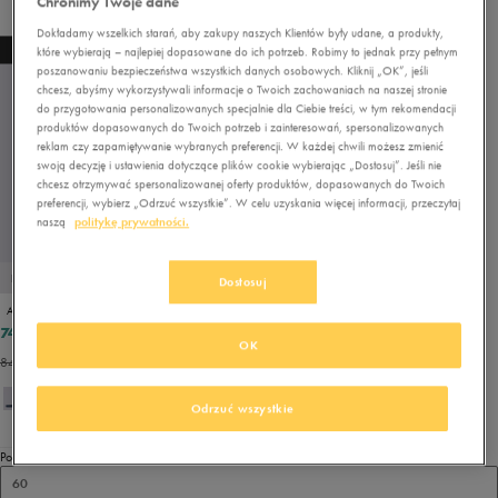
Chronimy Twoje dane
Dokładamy wszelkich starań, aby zakupy naszych Klientów były udane, a produkty,
NEW
które wybierają – najlepiej dopasowane do ich potrzeb. Robimy to jednak przy pełnym
poszanowaniu bezpieczeństwa wszystkich danych osobowych. Kliknij „OK”, jeśli
chcesz, abyśmy wykorzystywali informacje o Twoich zachowaniach na naszej stronie
do przygotowania personalizowanych specjalnie dla Ciebie treści, w tym rekomendacji
produktów dopasowanych do Twoich potrzeb i zainteresowań, spersonalizowanych
reklam czy zapamiętywanie wybranych preferencji. W każdej chwili możesz zmienić
swoją decyzję i ustawienia dotyczące plików cookie wybierając „Dostosuj”. Jeśli nie
chcesz otrzymywać spersonalizowanej oferty produktów, dopasowanych do Twoich
preferencji, wybierz „Odrzuć wszystkie”. W celu uzyskania więcej informacji, przeczytaj
naszą
politykę prywatności.
PROMO: DO -30%
Dostosuj
ADIDAS ADILETTE AQUA
74,99 zł
99,99 zł
OK
84,99 zł
- najniższa cena
Odrzuć wszystkie
Pokaż
60