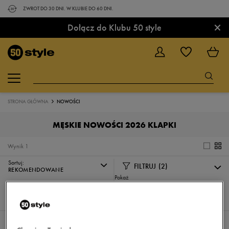
ZWROT DO 30 DNI. W KLUBIE DO 60 DNI.
×
Dołącz do Klubu 50 style
STRONA GŁÓWNA
NOWOŚCI
MĘSKIE NOWOŚCI 2026 KLAPKI
Wynik
1
Sortuj:
FILTRUJ
(2)
REKOMENDOWANE
Pokaż
60
z 1
Wybrane filtry:
MĘSKIE
KLAPKI
Wyczyść filtry