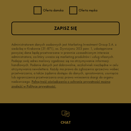
Oferta damska
Oferta męska
ZAPISZ SIĘ
Administratorem danych osobowych jest Marketing Investment Group S.A. z
siedzibą w Krakowie (31-871), os. Dywizjonu 303 paw. 1, udostępnione
powyżej dane będą przetwarzane w prawnie uzasadnionym interesie
administratora, za który uważa się marketing produktów i usług własnych.
Podając swój adres mailowy zgadzasz się na otrzymywanie informacji
handlowych. Podanie danych jest dobrowolne, aczkolwiek niezbędne w celu
otrzymywania newslettera. Każdy ma prawo do zgłoszenia sprzeciwu wobec
przetwarzania, a także żądania dostępu do danych, sprostowania, usunięcia
lub ograniczenia przetwarzania oraz prawo wniesienia skargi do organu
nadzorczego.
Pełną treść oświadczenia o ochronie prywatności można
znaleźć w Polityce prywatności.
CHAT