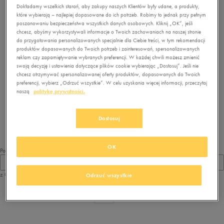
Dokładamy wszelkich starań, aby zakupy naszych Klientów były udane, a produkty,
które wybierają – najlepiej dopasowane do ich potrzeb. Robimy to jednak przy pełnym
poszanowaniu bezpieczeństwa wszystkich danych osobowych. Kliknij „OK”, jeśli
chcesz, abyśmy wykorzystywali informacje o Twoich zachowaniach na naszej stronie
do przygotowania personalizowanych specjalnie dla Ciebie treści, w tym rekomendacji
produktów dopasowanych do Twoich potrzeb i zainteresowań, spersonalizowanych
reklam czy zapamiętywanie wybranych preferencji. W każdej chwili możesz zmienić
swoją decyzję i ustawienia dotyczące plików cookie wybierając „Dostosuj”. Jeśli nie
chcesz otrzymywać spersonalizowanej oferty produktów, dopasowanych do Twoich
preferencji, wybierz „Odrzuć wszystkie”. W celu uzyskania więcej informacji, przeczytaj
Brak produktów do wyświetlenia
naszą
politykę prywatności.
Zmień kryteria wyszukiwania lub
usuń wybrane filtry
Dostosuj
OK
Pokaż
60
z 0
Odrzuć wszystkie
z
1