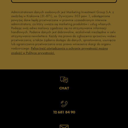
Administratorem danych osobowych jest Marketing Investment Group S.A. z
siedzibą w Krakowie (31-871), os. Dywizjonu 303 paw. 1, udostępnione
powyżej dane będą przetwarzane w prawnie uzasadnionym interesie
administratora, za który uważa się marketing produktów i usług własnych.
Podając swój adres mailowy zgadzasz się na otrzymywanie informacji
handlowych. Podanie danych jest dobrowolne, aczkolwiek niezbędne w celu
otrzymywania newslettera. Każdy ma prawo do zgłoszenia sprzeciwu wobec
przetwarzania, a także żądania dostępu do danych, sprostowania, usunięcia
lub ograniczenia przetwarzania oraz prawo wniesienia skargi do organu
nadzorczego.
Pełną treść oświadczenia o ochronie prywatności można
znaleźć w Polityce prywatności.
CHAT
12 681 84 90