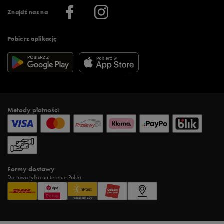
Informacje o firmie
Więcej regulaminów >
Znajdź nas na
Pobierz aplikację
Metody płatności
Formy dostawy
Dostawa tylko na terenie Polski