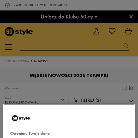
ZWROT DO 30 DNI. W KLUBIE DO 60 DNI.
×
Dołącz do Klubu 50 style
STRONA GŁÓWNA
NOWOŚCI
MĘSKIE NOWOŚCI 2026 TRAMPKI
Wyników
0
Sortuj:
FILTRUJ
(2)
REKOMENDOWANE
Pokaż
60
z 0
Chronimy Twoje dane
Wybrane filtry:
MĘSKIE
TRAMPKI
Wyczyść filtry