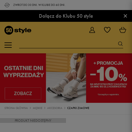
ZWROT DO 30 DNI. W KLUBIE DO 60 DNI.
×
Dołącz do Klubu 50 style
STRONA GŁÓWNA
MĘSKIE
AKCESORIA
CZAPKI ZIMOWE
PRODUKT NIEDOSTĘPNY