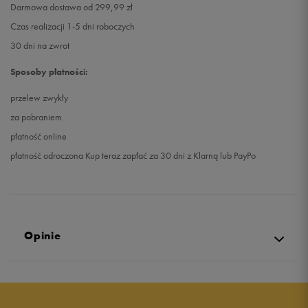
Darmowa dostawa od 299,99 zł
Czas realizacji 1-5 dni roboczych
30 dni na zwrot
Sposoby płatności:
przelew zwykły
za pobraniem
płatność online
płatność odroczona Kup teraz zapłać za 30 dni z Klarną lub PayPo
Opinie
Produkt nie posiada recenzji