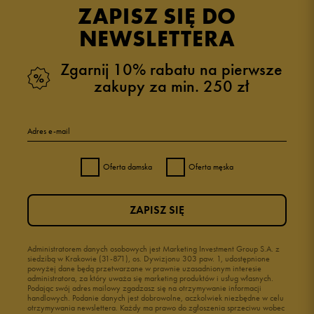
ZAPISZ SIĘ DO
NEWSLETTERA
Zgarnij 10% rabatu na pierwsze
zakupy za min. 250 zł
Adres e-mail
Oferta damska
Oferta męska
ZAPISZ SIĘ
Administratorem danych osobowych jest Marketing Investment Group S.A. z
siedzibą w Krakowie (31-871), os. Dywizjonu 303 paw. 1, udostępnione
powyżej dane będą przetwarzane w prawnie uzasadnionym interesie
administratora, za który uważa się marketing produktów i usług własnych.
Podając swój adres mailowy zgadzasz się na otrzymywanie informacji
handlowych. Podanie danych jest dobrowolne, aczkolwiek niezbędne w celu
otrzymywania newslettera. Każdy ma prawo do zgłoszenia sprzeciwu wobec