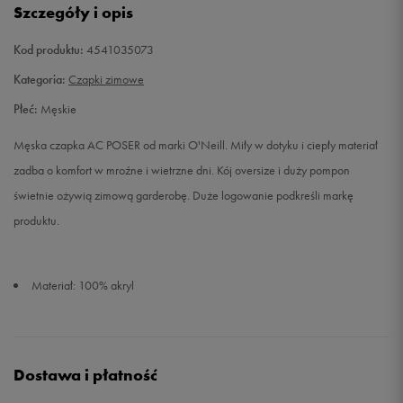
Szczegóły i opis
Kod produktu:
4541035073
Kategoria:
Czapki zimowe
Płeć:
Męskie
Męska czapka AC POSER od marki O'Neill. Miły w dotyku i ciepły materiał
zadba o komfort w mroźne i wietrzne dni. Kój oversize i duży pompon
świetnie ożywią zimową garderobę. Duże logowanie podkreśli markę
produktu.
Materiał: 100% akryl
Dostawa i płatność