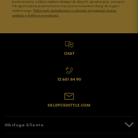
przetwarzania, a także żądania dostępu do danych, sprostowania, usunięcia
lub ograniczenia przetwarzania oraz prawo wniesienia skargi do organu
nadzorczego.
Pełną treść oświadczenia o ochronie prywatności można
znaleźć w Polityce prywatności.
CHAT
12 681 84 90
SKLEP@50STYLE.COM
Obsługa klienta
Centrum Pomocy