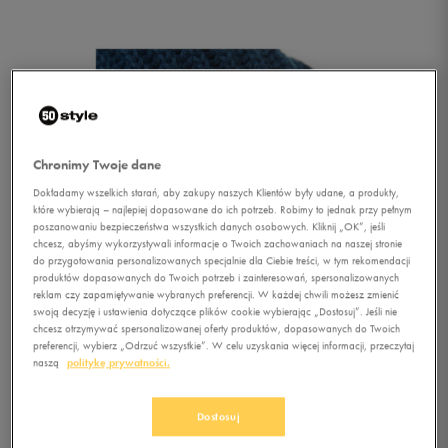
Chronimy Twoje dane
Dokładamy wszelkich starań, aby zakupy naszych Klientów były udane, a produkty,
które wybierają – najlepiej dopasowane do ich potrzeb. Robimy to jednak przy pełnym
poszanowaniu bezpieczeństwa wszystkich danych osobowych. Kliknij „OK”, jeśli
chcesz, abyśmy wykorzystywali informacje o Twoich zachowaniach na naszej stronie
do przygotowania personalizowanych specjalnie dla Ciebie treści, w tym rekomendacji
produktów dopasowanych do Twoich potrzeb i zainteresowań, spersonalizowanych
reklam czy zapamiętywanie wybranych preferencji. W każdej chwili możesz zmienić
1/1
swoją decyzję i ustawienia dotyczące plików cookie wybierając „Dostosuj”. Jeśli nie
chcesz otrzymywać spersonalizowanej oferty produktów, dopasowanych do Twoich
preferencji, wybierz „Odrzuć wszystkie”. W celu uzyskania więcej informacji, przeczytaj
naszą
politykę prywatności.
Dostosuj
O'NEILL CZAPKA AC