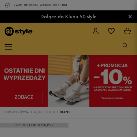
ZWROT DO 30 DNI. W KLUBIE DO 60 DNI.
×
Dołącz do Klubu 50 style
STRONA GŁÓWNA
MĘSKIE
BUTY
KLAPKI
PRODUKT NIEDOSTĘPNY