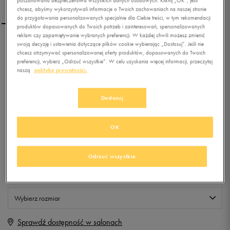
poszanowaniu bezpieczeństwa wszystkich danych osobowych. Kliknij „OK”, jeśli
chcesz, abyśmy wykorzystywali informacje o Twoich zachowaniach na naszej stronie
do przygotowania personalizowanych specjalnie dla Ciebie treści, w tym rekomendacji
produktów dopasowanych do Twoich potrzeb i zainteresowań, spersonalizowanych
reklam czy zapamiętywanie wybranych preferencji. W każdej chwili możesz zmienić
swoją decyzję i ustawienia dotyczące plików cookie wybierając „Dostosuj”. Jeśli nie
O'NEILL FTM FRICTION
chcesz otrzymywać spersonalizowanej oferty produktów, dopasowanych do Twoich
LOCKUP
preferencji, wybierz „Odrzuć wszystkie”. W celu uzyskania więcej informacji, przeczytaj
naszą
politykę prywatności.
0.0
(
0
)
0
zł
z Vat
Dostosuj
+ 0 PKT W
KLUBIE 50 STYLE
OK
Odrzuć wszystkie
Produkt niedostępny
Jeśli artykuł będzie ponownie dostępny, otrzymasz od nas powiadomienie.
Wybierz rozmiar
Sprawdź dostępność w salonach
Rozmiary EU
Rozmiary US