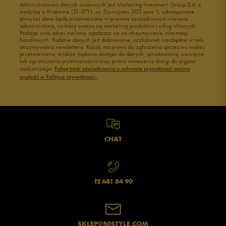
Administratorem danych osobowych jest Marketing Investment Group S.A. z
siedzibą w Krakowie (31-871), os. Dywizjonu 303 paw. 1, udostępnione
powyżej dane będą przetwarzane w prawnie uzasadnionym interesie
administratora, za który uważa się marketing produktów i usług własnych.
Podając swój adres mailowy zgadzasz się na otrzymywanie informacji
handlowych. Podanie danych jest dobrowolne, aczkolwiek niezbędne w celu
otrzymywania newslettera. Każdy ma prawo do zgłoszenia sprzeciwu wobec
przetwarzania, a także żądania dostępu do danych, sprostowania, usunięcia
lub ograniczenia przetwarzania oraz prawo wniesienia skargi do organu
nadzorczego.
Pełną treść oświadczenia o ochronie prywatności można
znaleźć w Polityce prywatności.
CHAT
12 681 84 90
SKLEP@50STYLE.COM