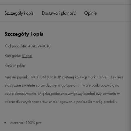
39
25 cm
Powiadom o dostępności
Szczegóły i opis
Dostawa i płatność
Opinie
40
26 cm
Powiadom o dostępności
Szczegóły i opis
41
26,5 cm
Powiadom o dostępności
Kod produktu:
4045949010
42
27 cm
Powiadom o dostępności
Kategoria:
Klapki
Płeć:
Męskie
43
28 cm
Powiadom o dostępności
Męskie japonki FRICTION LOCKUP z letniej kolekcji marki O'Neill. Lekkie i
44
28,5 cm
Powiadom o dostępności
elastyczne świetnie sprawdzą się w gorące dni. Trwałe paski pozwolą na
dobre dopasowanie. Miękka podeszwa zwiększy komfort użytkowania w
46
30 cm
Powiadom o dostępności
trakcie dłuższych spacerów. Małe logowanie podkreśla markę produktu.
47
30,7 cm
Powiadom o dostępności
Materiał: 100% pvc
48
31,4 cm
Powiadom o dostępności