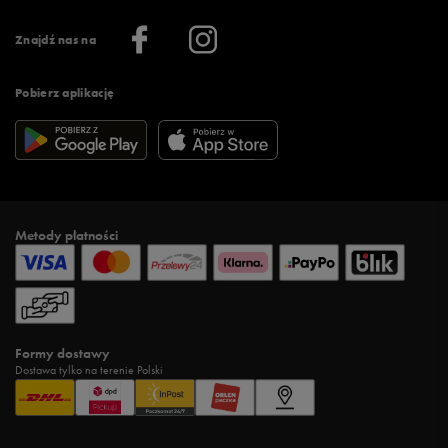
Informacje o firmie
Więcej regulaminów >
Znajdź nas na
Pobierz aplikację
Metody płatności
Formy dostawy
Dostawa tylko na terenie Polski