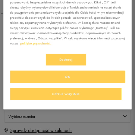
poszanowaniu bezpieczeństwa wszystkich danych osobowych. Kliknij „OK”, jeśli
chcesz, abyśmy wykorzystywali informacje o Twoich zachowaniach na naszej stronie
do przygotowania personalizowanych specjalnie dla Ciebie treści, w tym rekomendacji
produktów dopasowanych do Twoich potrzeb i zainteresowań, spersonalizowanych
reklam czy zapamiętywanie wybranych preferencji. W każdej chwili możesz zmienić
O'NEILL FTW MOYA ART
swoją decyzję i ustawienia dotyczące plików cookie wybierając „Dostosuj”. Jeśli nie
chcesz otrzymywać spersonalizowanej oferty produktów, dopasowanych do Twoich
preferencji, wybierz „Odrzuć wszystkie”. W celu uzyskania więcej informacji, przeczytaj
naszą
politykę prywatności.
0.0
(
0
)
14,99
zł
z Vat
Dostosuj
+ 75 PKT W
KLUBIE 50 STYLE
OK
Produkt niedostępny
Odrzuć wszystkie
Jeśli artykuł będzie ponownie dostępny, otrzymasz od nas powiadomienie.
Wybierz rozmiar
Sprawdź dostępność w salonach
Rozmiary EU
Rozmiary US