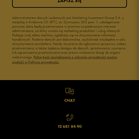
ZAPISZ SIĘ
Administratorem danych osobowych jest Marketing Investment Group S.A. z
siedzibą w Krakowie (31-871), os. Dywizjonu 303 paw. 1, udostępnione
powyżej dane będą przetwarzane w prawnie uzasadnionym interesie
administratora, za który uważa się marketing produktów i usług własnych.
Podając swój adres mailowy zgadzasz się na otrzymywanie informacji
handlowych. Podanie danych jest dobrowolne, aczkolwiek niezbędne w celu
otrzymywania newslettera. Każdy ma prawo do zgłoszenia sprzeciwu wobec
przetwarzania, a także żądania dostępu do danych, sprostowania, usunięcia
lub ograniczenia przetwarzania oraz prawo wniesienia skargi do organu
nadzorczego.
Pełną treść oświadczenia o ochronie prywatności można
znaleźć w Polityce prywatności.
CHAT
12 681 84 90