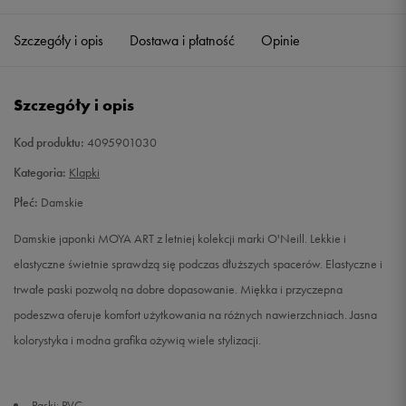
35
21,5 cm
Powiadom o dostępności
Szczegóły i opis
Dostawa i płatność
Opinie
36
22,5 cm
Powiadom o dostępności
Szczegóły i opis
37
23,5 cm
Powiadom o dostępności
Kod produktu:
4095901030
39
26 cm
Powiadom o dostępności
Kategoria:
Klapki
Płeć:
Damskie
40
25,5 cm
Powiadom o dostępności
Damskie japonki MOYA ART z letniej kolekcji marki O'Neill. Lekkie i
41
27,4 cm
Powiadom o dostępności
elastyczne świetnie sprawdzą się podczas dłuższych spacerów. Elastyczne i
trwałe paski pozwolą na dobre dopasowanie. Miękka i przyczepna
41
26,5 cm
Powiadom o dostępności
podeszwa oferuje komfort użytkowania na różnych nawierzchniach. Jasna
kolorystyka i modna grafika ożywią wiele stylizacji.
Paski: PVC