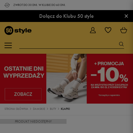
ZWROT DO 30 DNI. W KLUBIE DO 60 DNI.
×
Dołącz do Klubu 50 style
STRONA GŁÓWNA
DAMSKIE
BUTY
KLAPKI
PRODUKT NIEDOSTĘPNY