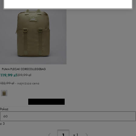
PUMA PLECAK CORECOLLEGEBAG
119,99 zł
219,99 zł
132,99 zł
- najniższa cena
Pokaż
60
z 3
z
1