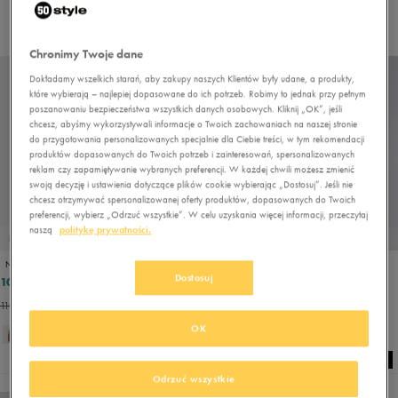
Wybrane filtry:
BEŻOWY
Wyczyść filtry
Chronimy Twoje dane
Dokładamy wszelkich starań, aby zakupy naszych Klientów były udane, a produkty,
które wybierają – najlepiej dopasowane do ich potrzeb. Robimy to jednak przy pełnym
poszanowaniu bezpieczeństwa wszystkich danych osobowych. Kliknij „OK”, jeśli
chcesz, abyśmy wykorzystywali informacje o Twoich zachowaniach na naszej stronie
do przygotowania personalizowanych specjalnie dla Ciebie treści, w tym rekomendacji
produktów dopasowanych do Twoich potrzeb i zainteresowań, spersonalizowanych
reklam czy zapamiętywanie wybranych preferencji. W każdej chwili możesz zmienić
swoją decyzję i ustawienia dotyczące plików cookie wybierając „Dostosuj”. Jeśli nie
chcesz otrzymywać spersonalizowanej oferty produktów, dopasowanych do Twoich
preferencji, wybierz „Odrzuć wszystkie”. W celu uzyskania więcej informacji, przeczytaj
naszą
politykę prywatności.
PROMO: DO -30%
PROMO: DO -30%
NIKE PLECAK NK ELMNTL BKPK - HBR
ADIDAS PLECAK HYBRID BP2
Dostosuj
107,99 zł
119,99 zł
119,99 zł
149,99 zł
110,49 zł
- najniższa cena
135,99 zł
- najniższa cena
OK
Odrzuć wszystkie