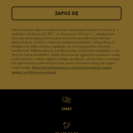
ZAPISZ SIĘ
Administratorem danych osobowych jest Marketing Investment Group S.A. z
siedzibą w Krakowie (31-871), os. Dywizjonu 303 paw. 1, udostępnione
powyżej dane będą przetwarzane w prawnie uzasadnionym interesie
administratora, za który uważa się marketing produktów i usług własnych.
Podając swój adres mailowy zgadzasz się na otrzymywanie informacji
handlowych. Podanie danych jest dobrowolne, aczkolwiek niezbędne w celu
otrzymywania newslettera. Każdy ma prawo do zgłoszenia sprzeciwu wobec
przetwarzania, a także żądania dostępu do danych, sprostowania, usunięcia
lub ograniczenia przetwarzania oraz prawo wniesienia skargi do organu
nadzorczego.
Pełną treść oświadczenia o ochronie prywatności można
znaleźć w Polityce prywatności.
CHAT