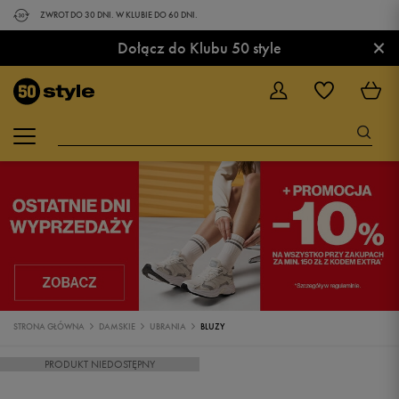
ZWROT DO 30 DNI. W KLUBIE DO 60 DNI.
×
Dołącz do Klubu 50 style
STRONA GŁÓWNA
DAMSKIE
UBRANIA
BLUZY
PRODUKT NIEDOSTĘPNY