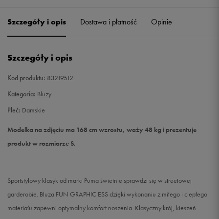
Szczegóły i opis
Dostawa i płatność
Opinie
S
Powiadom o dostępności
M
Powiadom o dostępności
Szczegóły i opis
L
Powiadom o dostępności
Kod produktu:
83219512
Kategoria:
Bluzy
XL
Powiadom o dostępności
Płeć:
Damskie
XXL
Powiadom o dostępności
Modelka na zdjęciu ma 168 cm wzrostu, waży 48 kg i prezentuje
produkt w rozmiarze S.
Sportstylowy klasyk od marki Puma świetnie sprawdzi się w streetowej
garderobie. Bluza FUN GRAPHIC ESS dzięki wykonaniu z miłego i ciepłego
materiału zapewni optymalny komfort noszenia. Klasyczny krój, kieszeń