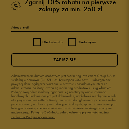
Zgarnij 10% rabatu na pierwsze
zakupy za min. 250 zł
Adres e-mail
Oferta damska
Oferta męska
ZAPISZ SIĘ
Administratorem danych osobowych jest Marketing Investment Group S.A. z
siedzibą w Krakowie (31-871), os. Dywizjonu 303 paw. 1, udostępnione
powyżej dane będą przetwarzane w prawnie uzasadnionym interesie
administratora, za który uważa się marketing produktów i usług własnych.
Podając swój adres mailowy zgadzasz się na otrzymywanie informacji
handlowych. Podanie danych jest dobrowolne, aczkolwiek niezbędne w celu
otrzymywania newslettera. Każdy ma prawo do zgłoszenia sprzeciwu wobec
przetwarzania, a także żądania dostępu do danych, sprostowania, usunięcia
lub ograniczenia przetwarzania oraz prawo wniesienia skargi do organu
nadzorczego.
Pełną treść oświadczenia o ochronie prywatności można
znaleźć w Polityce prywatności.