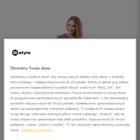
Chronimy Twoje dane
Dokładamy wszelkich starań, aby zakupy naszych Klientów były udane, a produkty,
które wybierają – najlepiej dopasowane do ich potrzeb. Robimy to jednak przy pełnym
poszanowaniu bezpieczeństwa wszystkich danych osobowych. Kliknij „OK”, jeśli
chcesz, abyśmy wykorzystywali informacje o Twoich zachowaniach na naszej stronie
do przygotowania personalizowanych specjalnie dla Ciebie treści, w tym rekomendacji
produktów dopasowanych do Twoich potrzeb i zainteresowań, spersonalizowanych
reklam czy zapamiętywanie wybranych preferencji. W każdej chwili możesz zmienić
swoją decyzję i ustawienia dotyczące plików cookie wybierając „Dostosuj”. Jeśli nie
1/5
chcesz otrzymywać spersonalizowanej oferty produktów, dopasowanych do Twoich
preferencji, wybierz „Odrzuć wszystkie”. W celu uzyskania więcej informacji, przeczytaj
naszą
politykę prywatności.