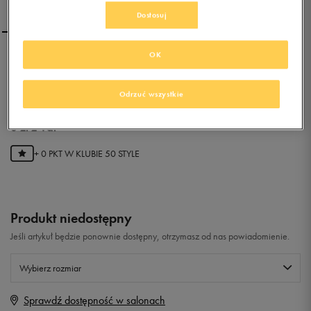
Dostosuj
OK
PUMA BLUZA FUN
GRAPHIC ESS
Odrzuć wszystkie
0.0
(
0
)
0
zł
z Vat
+ 0 PKT W
KLUBIE 50 STYLE
Produkt niedostępny
Jeśli artykuł będzie ponownie dostępny, otrzymasz od nas powiadomienie.
Wybierz rozmiar
Sprawdź dostępność w salonach
XS
Powiadom o dostępności