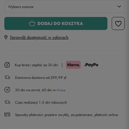
Wybierz rozmiar
XS
DODAJ DO KOSZYKA
Sprawdź dostępność w salonach
S
M
Powiadom o dostępności
Kup teraz i zapłać za 30 dni
|
L
Powiadom o dostępności
Darmowa dostawa od 299,99 zł
XL
Powiadom o dostępności
30 dni na zwrot, 60 dni w
Klubie
Czas realizacji 1-5 dni roboczych
Sposoby płatności:
przelew zwykły, za pobraniem, płatność online