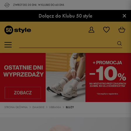
ZWROT DO 30 DNI. W KLUBIE DO 60 DNI.
×
Dołącz do Klubu 50 style
STRONA GŁÓWNA
DAMSKIE
UBRANIA
BLUZY