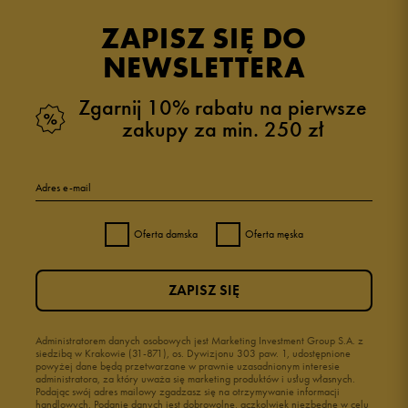
opinii klientów
35
z całego okresu
ZAPISZ SIĘ DO
zebranych i zweryfikowanych przez
NEWSLETTERA
Zgarnij 10% rabatu na pierwsze
zakupy za min. 250 zł
5
100%
Adres e-mail
4
0%
Oferta damska
Oferta męska
3
0%
ZAPISZ SIĘ
2
0%
1
Administratorem danych osobowych jest Marketing Investment Group S.A. z
0%
siedzibą w Krakowie (31-871), os. Dywizjonu 303 paw. 1, udostępnione
powyżej dane będą przetwarzane w prawnie uzasadnionym interesie
administratora, za który uważa się marketing produktów i usług własnych.
Podając swój adres mailowy zgadzasz się na otrzymywanie informacji
handlowych. Podanie danych jest dobrowolne, aczkolwiek niezbędne w celu