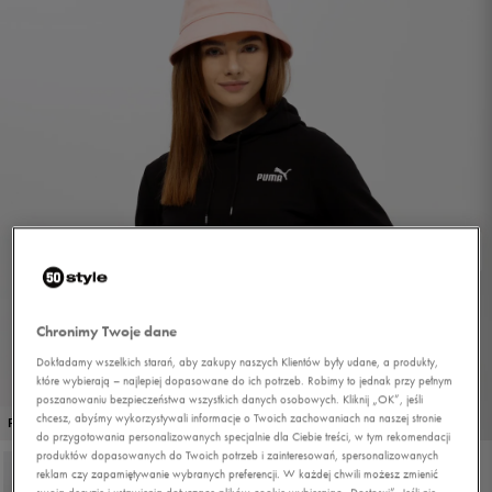
Chronimy Twoje dane
Dokładamy wszelkich starań, aby zakupy naszych Klientów były udane, a produkty,
które wybierają – najlepiej dopasowane do ich potrzeb. Robimy to jednak przy pełnym
poszanowaniu bezpieczeństwa wszystkich danych osobowych. Kliknij „OK”, jeśli
1/4
chcesz, abyśmy wykorzystywali informacje o Twoich zachowaniach na naszej stronie
PROMO: DO -30%
do przygotowania personalizowanych specjalnie dla Ciebie treści, w tym rekomendacji
produktów dopasowanych do Twoich potrzeb i zainteresowań, spersonalizowanych
reklam czy zapamiętywanie wybranych preferencji. W każdej chwili możesz zmienić