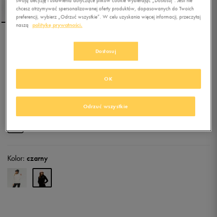
swoją decyzję i ustawienia dotyczące plików cookie wybierając „Dostosuj”. Jeśli nie
chcesz otrzymywać spersonalizowanej oferty produktów, dopasowanych do Twoich
preferencji, wybierz „Odrzuć wszystkie”. W celu uzyskania więcej informacji, przeczytaj
naszą
politykę prywatności.
PUMA BLUZA Z KAPTUREM
Dostosuj
ESS+ EMBROIDERY TR
5.0
(
35
)
OK
135,99
zł
z Vat
144,49
zł
-6%
(najniższa cena z 30 dni przed obniżką)
Odrzuć wszystkie
169,99
zł
-20%
(cena bezpośrednio przed promocją)
+ 850 PKT W
KLUBIE 50 STYLE
Kolor:
czarny