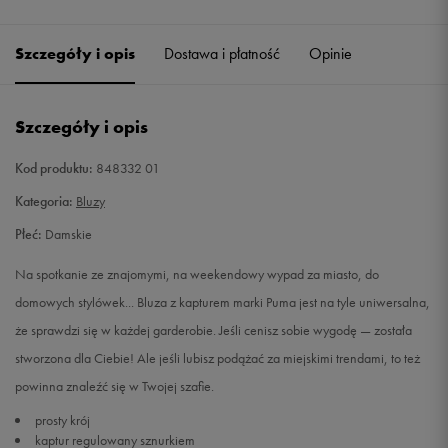
Szczegóły i opis
Dostawa i płatność
Opinie
Szczegóły i opis
Kod produktu:
848332 01
Kategoria:
Bluzy
Płeć:
Damskie
Na spotkanie ze znajomymi, na weekendowy wypad za miasto, do
domowych stylówek... Bluza z kapturem marki Puma jest na tyle uniwersalna,
że sprawdzi się w każdej garderobie. Jeśli cenisz sobie wygodę — została
stworzona dla Ciebie! Ale jeśli lubisz podążać za miejskimi trendami, to też
powinna znaleźć się w Twojej szafie.
prosty krój
kaptur regulowany sznurkiem