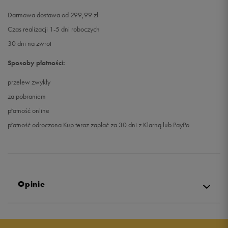
Darmowa dostawa od 299,99 zł
Czas realizacji 1-5 dni roboczych
30 dni na zwrot
Sposoby płatności:
przelew zwykły
za pobraniem
płatność online
płatność odroczona Kup teraz zapłać za 30 dni z Klarną lub PayPo
Opinie
5.0