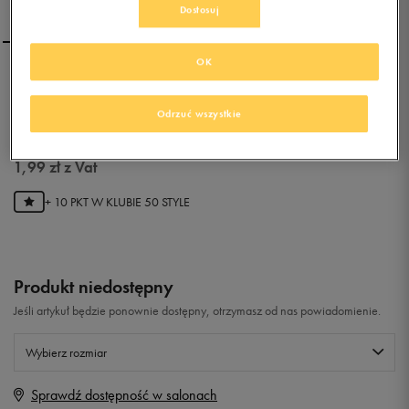
Dostosuj
OK
PUMA CZAPKA CAT LOGO
CAP II WHITE
Odrzuć wszystkie
0.0
(
0
)
1,99
zł
z Vat
+ 10 PKT W
KLUBIE 50 STYLE
Produkt niedostępny
Jeśli artykuł będzie ponownie dostępny, otrzymasz od nas powiadomienie.
Wybierz rozmiar
Sprawdź dostępność w salonach
Rozmiary EU
Rozmiary US