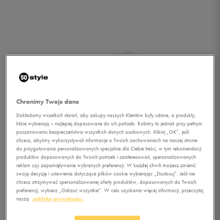
Chronimy Twoje dane
Dokładamy wszelkich starań, aby zakupy naszych Klientów były udane, a produkty,
które wybierają – najlepiej dopasowane do ich potrzeb. Robimy to jednak przy pełnym
poszanowaniu bezpieczeństwa wszystkich danych osobowych. Kliknij „OK”, jeśli
chcesz, abyśmy wykorzystywali informacje o Twoich zachowaniach na naszej stronie
do przygotowania personalizowanych specjalnie dla Ciebie treści, w tym rekomendacji
produktów dopasowanych do Twoich potrzeb i zainteresowań, spersonalizowanych
reklam czy zapamiętywanie wybranych preferencji. W każdej chwili możesz zmienić
swoją decyzję i ustawienia dotyczące plików cookie wybierając „Dostosuj”. Jeśli nie
chcesz otrzymywać spersonalizowanej oferty produktów, dopasowanych do Twoich
1/3
preferencji, wybierz „Odrzuć wszystkie”. W celu uzyskania więcej informacji, przeczytaj
naszą
politykę prywatności.