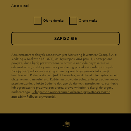
Adres e-mail
Oferta damska
Oferta męska
ZAPISZ SIĘ
Administratorem danych osobowych jest Marketing Investment Group S.A. z
siedzibą w Krakowie (31-871), os. Dywizjonu 303 paw. 1, udostępnione
powyżej dane będą przetwarzane w prawnie uzasadnionym interesie
administratora, za który uważa się marketing produktów i usług własnych.
Podając swój adres mailowy zgadzasz się na otrzymywanie informacji
handlowych. Podanie danych jest dobrowolne, aczkolwiek niezbędne w celu
otrzymywania newslettera. Każdy ma prawo do zgłoszenia sprzeciwu wobec
przetwarzania, a także żądania dostępu do danych, sprostowania, usunięcia
lub ograniczenia przetwarzania oraz prawo wniesienia skargi do organu
nadzorczego.
Pełną treść oświadczenia o ochronie prywatności można
znaleźć w Polityce prywatności.