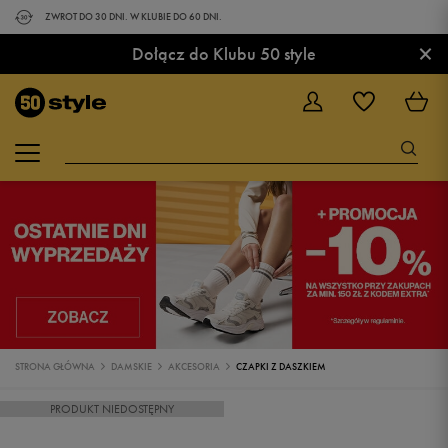
ZWROT DO 30 DNI. W KLUBIE DO 60 DNI.
×
Dołącz do Klubu 50 style
STRONA GŁÓWNA
DAMSKIE
AKCESORIA
CZAPKI Z DASZKIEM
PRODUKT NIEDOSTĘPNY