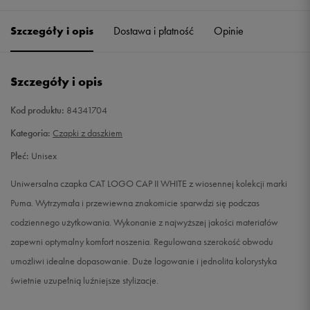
ONE SIZE
Powiadom o dostępności
Szczegóły i opis
Dostawa i płatność
Opinie
Szczegóły i opis
Kod produktu:
84341704
Kategoria:
Czapki z daszkiem
Płeć:
Unisex
Uniwersalna czapka CAT LOGO CAP II WHITE z wiosennej kolekcji marki
Puma. Wytrzymała i przewiewna znakomicie sparwdzi się podczas
codziennego użytkowania. Wykonanie z najwyższej jakości materiałów
zapewni optymalny komfort noszenia. Regulowana szerokość obwodu
umożliwi idealne dopasowanie. Duże logowanie i jednolita kolorystyka
świetnie uzupełnią luźniejsze stylizacje.