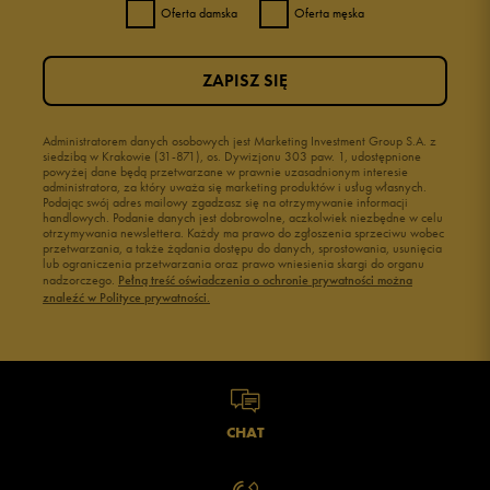
Oferta damska
Oferta męska
ZAPISZ SIĘ
Administratorem danych osobowych jest Marketing Investment Group S.A. z
siedzibą w Krakowie (31-871), os. Dywizjonu 303 paw. 1, udostępnione
powyżej dane będą przetwarzane w prawnie uzasadnionym interesie
administratora, za który uważa się marketing produktów i usług własnych.
Podając swój adres mailowy zgadzasz się na otrzymywanie informacji
handlowych. Podanie danych jest dobrowolne, aczkolwiek niezbędne w celu
otrzymywania newslettera. Każdy ma prawo do zgłoszenia sprzeciwu wobec
przetwarzania, a także żądania dostępu do danych, sprostowania, usunięcia
lub ograniczenia przetwarzania oraz prawo wniesienia skargi do organu
nadzorczego.
Pełną treść oświadczenia o ochronie prywatności można
znaleźć w Polityce prywatności.
CHAT