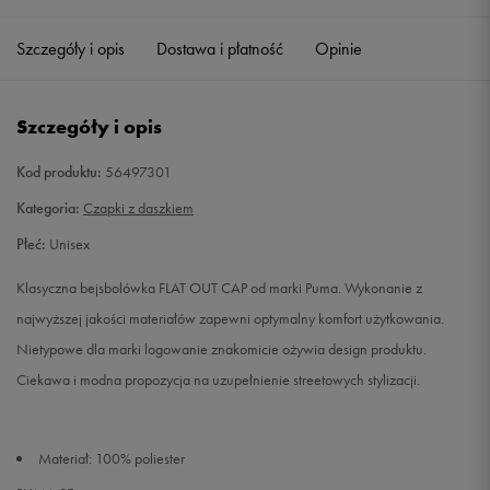
Szczegóły i opis
Dostawa i płatność
Opinie
Szczegóły i opis
Kod produktu:
56497301
Kategoria:
Czapki z daszkiem
Płeć:
Unisex
Klasyczna bejsbolówka FLAT OUT CAP od marki Puma. Wykonanie z
najwyższej jakości materiałów zapewni optymalny komfort użytkowania.
Nietypowe dla marki logowanie znakomicie ożywia design produktu.
Ciekawa i modna propozycja na uzupełnienie streetowych stylizacji.
Materiał: 100% poliester