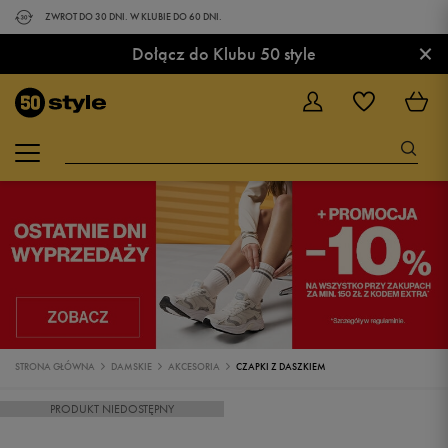
ZWROT DO 30 DNI. W KLUBIE DO 60 DNI.
×
Dołącz do Klubu 50 style
STRONA GŁÓWNA
DAMSKIE
AKCESORIA
CZAPKI Z DASZKIEM
PRODUKT NIEDOSTĘPNY