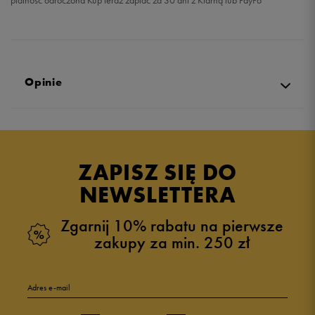
płatność odroczona Kup teraz zapłać za 30 dni z Klarną lub PayPo
Opinie
Produkt nie posiada recenzji
ZAPISZ SIĘ DO
NEWSLETTERA
Zgarnij 10% rabatu na pierwsze
zakupy za min. 250 zł
Adres e-mail