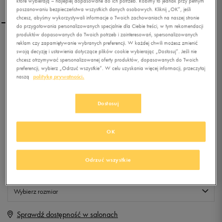
które wybierają – najlepiej dopasowane do ich potrzeb. Robimy to jednak przy pełnym
poszanowaniu bezpieczeństwa wszystkich danych osobowych. Kliknij „OK”, jeśli
chcesz, abyśmy wykorzystywali informacje o Twoich zachowaniach na naszej stronie
do przygotowania personalizowanych specjalnie dla Ciebie treści, w tym rekomendacji
produktów dopasowanych do Twoich potrzeb i zainteresowań, spersonalizowanych
reklam czy zapamiętywanie wybranych preferencji. W każdej chwili możesz zmienić
PUMA CZAPKA FLAT OUT
swoją decyzję i ustawienia dotyczące plików cookie wybierając „Dostosuj”. Jeśli nie
CAP
chcesz otrzymywać spersonalizowanej oferty produktów, dopasowanych do Twoich
preferencji, wybierz „Odrzuć wszystkie”. W celu uzyskania więcej informacji, przeczytaj
naszą
politykę prywatności.
0.0
(
0
)
9,99
zł
z Vat
Dostosuj
+ 50 PKT W
KLUBIE 50 STYLE
OK
Produkt niedostępny
Odrzuć wszystkie
Jeśli artykuł będzie ponownie dostępny, otrzymasz od nas powiadomienie.
Wybierz rozmiar
Sprawdź dostępność w salonach
ONE SIZE
Powiadom o dostępności