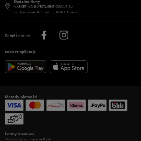
Siedziba firmy
Jak wybrać buty na zimę?
Stylizacje damskie
Sklepy stacjonarne
MARKETING INVESTMENT GROUP S.A.
os. Dywizjonu 303 Paw. 1, 31-871 Kraków
Więcej >
Klub 50 style
Regulamin sklepu 50 style
Praca
Regulamin aplikacji 50 style
Informacje o firmie
Więcej regulaminów >
Znajdź nas na
Pobierz aplikację
Metody płatności
Formy dostawy
Dostawa tylko na terenie Polski