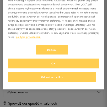
które wybierają – najlepiej dopasowane do ich potrzeb. Robimy to jednak przy pełnym
poszanowaniu bezpieczeństwa wszystkich danych osobowych. Kliknij „OK”, jeśli
chcesz, abyśmy wykorzystywali informacje o Twoich zachowaniach na naszej stronie
do przygotowania personalizowanych specjalnie dla Ciebie treści, w tym rekomendacji
produktów dopasowanych do Twoich potrzeb i zainteresowań, spersonalizowanych
reklam czy zapamiętywanie wybranych preferencji. W każdej chwili możesz zmienić
PUMA CZAPKA Z AKUTAN
swoją decyzję i ustawienia dotyczące plików cookie wybierając „Dostosuj”. Jeśli nie
BEANIE
chcesz otrzymywać spersonalizowanej oferty produktów, dopasowanych do Twoich
preferencji, wybierz „Odrzuć wszystkie”. W celu uzyskania więcej informacji, przeczytaj
naszą
politykę prywatności.
0.0
(
0
)
9,99
zł
z Vat
Dostosuj
+ 50 PKT W
KLUBIE 50 STYLE
OK
Produkt niedostępny
Odrzuć wszystkie
Jeśli artykuł będzie ponownie dostępny, otrzymasz od nas powiadomienie.
Wybierz rozmiar
Sprawdź dostępność w salonach
Rozmiary EU
Rozmiary US