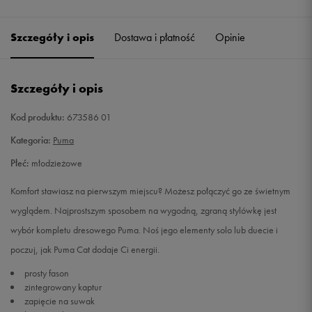
Szczegóły i opis
Dostawa i płatność
Opinie
Szczegóły i opis
Kod produktu:
673586 01
Kategoria:
Puma
Płeć:
młodzieżowe
Komfort stawiasz na pierwszym miejscu? Możesz połączyć go ze świetnym
wyglądem. Najprostszym sposobem na wygodną, zgraną stylówkę jest
wybór kompletu dresowego Puma. Noś jego elementy solo lub duecie i
poczuj, jak Puma Cat dodaje Ci energii.
prosty fason
zintegrowany kaptur
zapięcie na suwak