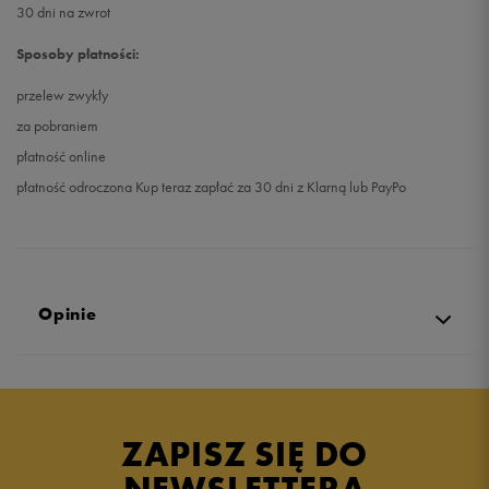
30 dni na zwrot
Sposoby płatności:
przelew zwykły
za pobraniem
płatność online
płatność odroczona Kup teraz zapłać za 30 dni z Klarną lub PayPo
Opinie
5.0
opinii klientów
9
z całego okresu
ZAPISZ SIĘ DO
zebranych i zweryfikowanych przez