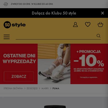
ZWROT DO 30 DNI. W KLUBIE DO 60 DNI.
×
Dołącz do Klubu 50 style
STRONA GŁÓWNA
DZIECIĘCE
MARKI
PUMA