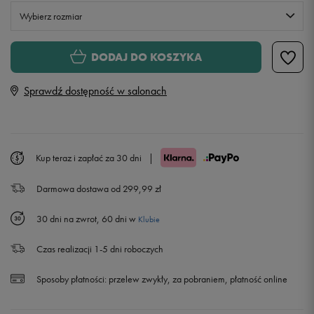
Wybierz rozmiar
Rozmiary EU
Rozmiary US
DODAJ DO KOSZYKA
140
Sprawdź dostępność w salonach
152
164
Kup teraz i zapłać za 30 dni
|
Darmowa dostawa od 299,99 zł
176
30 dni na zwrot, 60 dni w
Klubie
Czas realizacji 1-5 dni roboczych
Sposoby płatności:
przelew zwykły, za pobraniem, płatność online