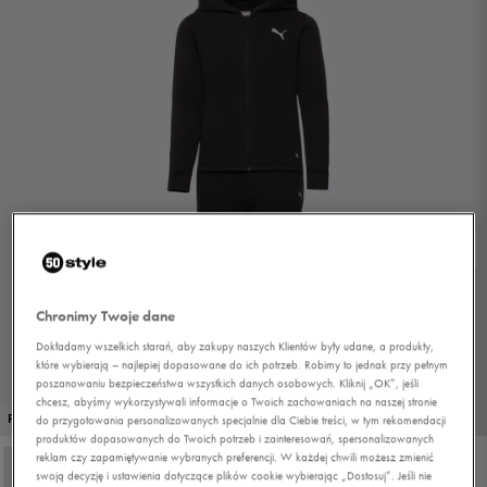
Chronimy Twoje dane
Dokładamy wszelkich starań, aby zakupy naszych Klientów były udane, a produkty,
które wybierają – najlepiej dopasowane do ich potrzeb. Robimy to jednak przy pełnym
poszanowaniu bezpieczeństwa wszystkich danych osobowych. Kliknij „OK”, jeśli
chcesz, abyśmy wykorzystywali informacje o Twoich zachowaniach na naszej stronie
1/3
PROMO: DO -30%
do przygotowania personalizowanych specjalnie dla Ciebie treści, w tym rekomendacji
produktów dopasowanych do Twoich potrzeb i zainteresowań, spersonalizowanych
reklam czy zapamiętywanie wybranych preferencji. W każdej chwili możesz zmienić
swoją decyzję i ustawienia dotyczące plików cookie wybierając „Dostosuj”. Jeśli nie