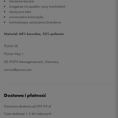
kieszenie boczne
ściągacze na spodzie i przy mankietach
elastyczna talia
uniwersalna kolorystyka
kontrastujące oznaczenia brandowe
Materiał: 68% bawełna, 32% poliester
PUMA SE
PUMA Way 1
DE-91074 Herzogenaurach, Germany
service@puma.com
Dostawa i płatność
Darmowa dostawa od 299,99 zł
Czas realizacji 1-5 dni roboczych