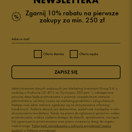
NEWSLETTERA
Zgarnij 10% rabatu na pierwsze
zakupy za min. 250 zł
5
100%
Adres e-mail
4
0%
Oferta damska
Oferta męska
3
0%
ZAPISZ SIĘ
2
0%
1
Administratorem danych osobowych jest Marketing Investment Group S.A. z
0%
siedzibą w Krakowie (31-871), os. Dywizjonu 303 paw. 1, udostępnione
powyżej dane będą przetwarzane w prawnie uzasadnionym interesie
administratora, za który uważa się marketing produktów i usług własnych.
Podając swój adres mailowy zgadzasz się na otrzymywanie informacji
handlowych. Podanie danych jest dobrowolne, aczkolwiek niezbędne w celu
otrzymywania newslettera. Każdy ma prawo do zgłoszenia sprzeciwu wobec
przetwarzania, a także żądania dostępu do danych, sprostowania, usunięcia
lub ograniczenia przetwarzania oraz prawo wniesienia skargi do organu
Jak zbieramy opinie?
nadzorczego.
Pełną treść oświadczenia o ochronie prywatności można
znaleźć w Polityce prywatności.