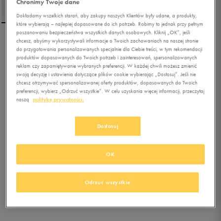
Chronimy Twoje dane
Dokładamy wszelkich starań, aby zakupy naszych Klientów były udane, a produkty,
które wybierają – najlepiej dopasowane do ich potrzeb. Robimy to jednak przy pełnym
poszanowaniu bezpieczeństwa wszystkich danych osobowych. Kliknij „OK”, jeśli
chcesz, abyśmy wykorzystywali informacje o Twoich zachowaniach na naszej stronie
PUMA SPODNIE RELAXED
do przygotowania personalizowanych specjalnie dla Ciebie treści, w tym rekomendacji
TRACK
produktów dopasowanych do Twoich potrzeb i zainteresowań, spersonalizowanych
reklam czy zapamiętywanie wybranych preferencji. W każdej chwili możesz zmienić
swoją decyzję i ustawienia dotyczące plików cookie wybierając „Dostosuj”. Jeśli nie
0.0
(
0
)
chcesz otrzymywać spersonalizowanej oferty produktów, dopasowanych do Twoich
203,99
zł
z Vat
preferencji, wybierz „Odrzuć wszystkie”. W celu uzyskania więcej informacji, przeczytaj
naszą
politykę prywatności.
227,99
zł
-11%
(najniższa cena z 30 dni przed obniżką)
239,99
zł
-15%
(cena bezpośrednio przed promocją)
Dostosuj
+ 1200 PKT W
KLUBIE 50 STYLE
OK
Kolor:
czarny
Odrzuć wszystkie