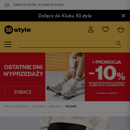
ZWROT DO 30 DNI. W KLUBIE DO 60 DNI.
×
Dołącz do Klubu 50 style
STRONA GŁÓWNA
DAMSKIE
UBRANIA
SPODNIE