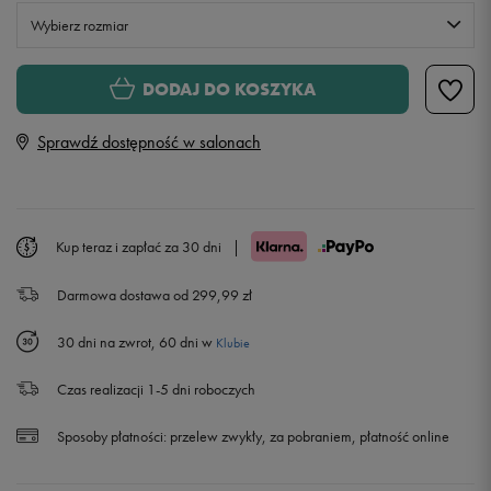
Wybierz rozmiar
XS
DODAJ DO KOSZYKA
Sprawdź dostępność w salonach
S
M
Kup teraz i zapłać za 30 dni
|
L
Darmowa dostawa od 299,99 zł
30 dni na zwrot, 60 dni w
Klubie
Czas realizacji 1-5 dni roboczych
Sposoby płatności:
przelew zwykły, za pobraniem, płatność online