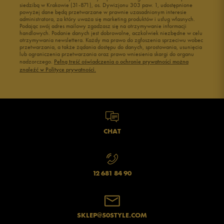
siedzibą w Krakowie (31-871), os. Dywizjonu 303 paw. 1, udostępnione
powyżej dane będą przetwarzane w prawnie uzasadnionym interesie
administratora, za który uważa się marketing produktów i usług własnych.
Podając swój adres mailowy zgadzasz się na otrzymywanie informacji
handlowych. Podanie danych jest dobrowolne, aczkolwiek niezbędne w celu
otrzymywania newslettera. Każdy ma prawo do zgłoszenia sprzeciwu wobec
przetwarzania, a także żądania dostępu do danych, sprostowania, usunięcia
lub ograniczenia przetwarzania oraz prawo wniesienia skargi do organu
nadzorczego.
Pełną treść oświadczenia o ochronie prywatności można
znaleźć w Polityce prywatności.
CHAT
12 681 84 90
SKLEP@50STYLE.COM