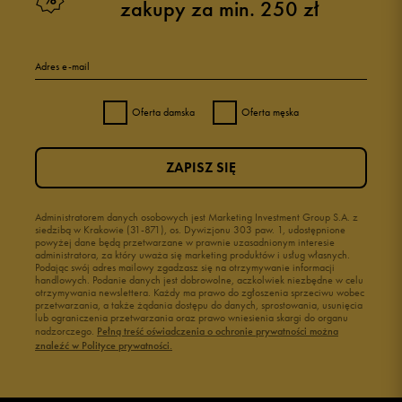
zakupy za min. 250 zł
Adres e-mail
Oferta damska
Oferta męska
ZAPISZ SIĘ
Administratorem danych osobowych jest Marketing Investment Group S.A. z
siedzibą w Krakowie (31-871), os. Dywizjonu 303 paw. 1, udostępnione
powyżej dane będą przetwarzane w prawnie uzasadnionym interesie
administratora, za który uważa się marketing produktów i usług własnych.
Podając swój adres mailowy zgadzasz się na otrzymywanie informacji
handlowych. Podanie danych jest dobrowolne, aczkolwiek niezbędne w celu
otrzymywania newslettera. Każdy ma prawo do zgłoszenia sprzeciwu wobec
przetwarzania, a także żądania dostępu do danych, sprostowania, usunięcia
lub ograniczenia przetwarzania oraz prawo wniesienia skargi do organu
nadzorczego.
Pełną treść oświadczenia o ochronie prywatności można
znaleźć w Polityce prywatności.