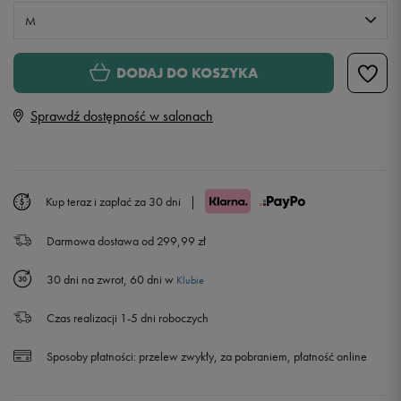
M
S
Powiadom o dostępności
DODAJ DO KOSZYKA
Sprawdź dostępność w salonach
M
L
Powiadom o dostępności
Kup teraz i zapłać za 30 dni
|
XL
Powiadom o dostępności
Darmowa dostawa od 299,99 zł
XXL
Powiadom o dostępności
30 dni na zwrot, 60 dni w
Klubie
Czas realizacji 1-5 dni roboczych
Sposoby płatności:
przelew zwykły, za pobraniem, płatność online