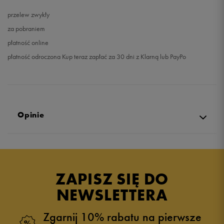
przelew zwykły
za pobraniem
płatność online
płatność odroczona Kup teraz zapłać za 30 dni z Klarną lub PayPo
Opinie
Produkt nie posiada recenzji
ZAPISZ SIĘ DO
NEWSLETTERA
Zgarnij 10% rabatu na pierwsze