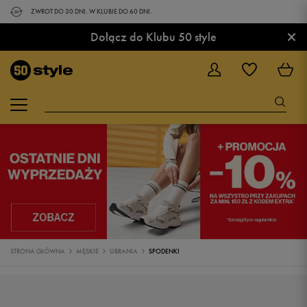
ZWROT DO 30 DNI. W KLUBIE DO 60 DNI.
×
Dołącz do Klubu 50 style
STRONA GŁÓWNA
MĘSKIE
UBRANIA
SPODENKI