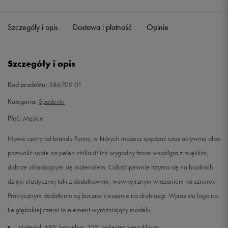
Szczegóły i opis
Dostawa i płatność
Opinie
Szczegóły i opis
Kod produktu:
586709 01
Kategoria:
Spodenki
Płeć:
Męskie
Nowe szorty od brandu Puma, w których możesz spędzać czas aktywnie albo
pozwolić sobie na pełen chillout! Ich wygodny fason współgra z miękkim,
dobrze układającym się materiałem. Całość pewnie trzyma się na biodrach
dzięki elastycznej talii z dodatkowym, wewnętrznym wiązaniem na sznurek.
Praktycznym dodatkiem są boczne kieszenie na drobiazgi. Wyraziste logo na
tle głębokiej czerni to element wyróżniający modelu.
Materiał: 68% bawełna, 32% poliester z recyklingu