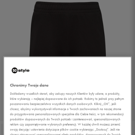
Chronimy Twoje dane
Dokładamy wszelkich starań, aby zakupy naszych Klientów były udane, a produkty,
które wybierają – najlepiej dopasowane do ich potrzeb. Robimy to jednak przy pełnym
poszanowaniu bezpieczeństwa wszystkich danych osobowych. Kliknij „OK”, jeśli
chcesz, abyśmy wykorzystywali informacje o Twoich zachowaniach na naszej stronie
do przygotowania personalizowanych specjalnie dla Ciebie treści, w tym rekomendacji
1/4
produktów dopasowanych do Twoich potrzeb i zainteresowań, spersonalizowanych
reklam czy zapamiętywanie wybranych preferencji. W każdej chwili możesz zmienić
swoją decyzję i ustawienia dotyczące plików cookie wybierając „Dostosuj”. Jeśli nie
chcesz otrzymywać spersonalizowanej oferty produktów, dopasowanych do Twoich