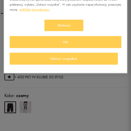
preferencji, wybierz „Odrzuć wszystkie”. W celu uzyskania więcej informacji, przeczytaj
naszą
politykę prywatności.
Dostosuj
PUMA SZORTY ESS 10"
OK
0.0
(
0
)
79,99
zł
z Vat
Odrzuć wszystkie
89,99
zł
-11%
(najniższa cena z 30 dni przed obniżką)
139,99
zł
-43%
(cena początkowa)
+ 400 PKT W
KLUBIE 50 STYLE
Kolor:
czarny