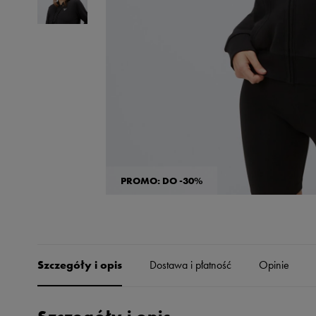
Skechers
Timberland
Umbro
Under Armour
Up8
U.S. Polo ASSN.
Vans
PROMO: DO -30%
Szczegóły i opis
Dostawa i płatność
Opinie