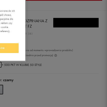
asowane do ich
śli chcesz,
ecjalnie dla
EBOK BLUZA ROZPINANA Z
 reklam czy
TUREM RI SL FT FZ
w cookie
eferencji,
5.0
(
8
)
,99
zł
z Vat
OK
9
zł
-23%
(najniższa cena od momentu wprowadzenia produktu)
9
zł
-35%
(cena bezpośrednio przed promocją)
+ 500 PKT W
KLUBIE 50 STYLE
r:
czarny