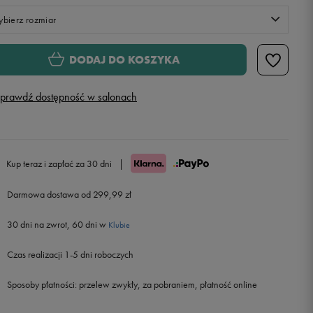
bierz rozmiar
XS
DODAJ DO KOSZYKA
S
prawdź dostępność w salonach
M
Powiadom o dostępności
L
Powiadom o dostępności
Kup teraz i zapłać za 30 dni
|
Darmowa dostawa od 299,99 zł
30 dni na zwrot, 60 dni w
Klubie
Czas realizacji 1-5 dni roboczych
Sposoby płatności:
przelew zwykły, za pobraniem, płatność online