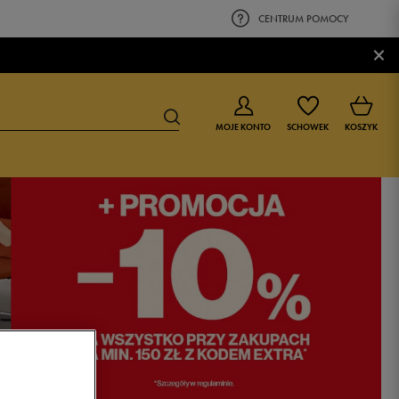
CENTRUM POMOCY
×
MOJE KONTO
SCHOWEK
KOSZYK
BUTY DLA CHŁOPCA
BUTY DLA DZIEWCZYNKI
0-4 lat
0-4 lat
4-8 lat
4-8 lat
9-16 lat
9-16 lat