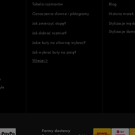
Tabela rozmiarów
Blog
Oznaczenia słowne i piktogramy
Historia marek
Jak zmierzyć stopę?
Stylizacje męsk
Stylizacje dam
Jak dobrać rozmiar?
lientów
Jakie buty na siłownię wybrać?
Jak wybrać buty na zimę?
Wyczyść
Szukaj
Więcej >
e
yle
Formy dostawy