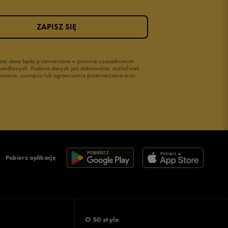
ZAPISZ SIĘ
wyżej dane będą przetwarzane w prawnie uzasadnionym
i handlowych. Podanie danych jest dobrowolne, aczkolwiek
owania, usunięcia lub ograniczenia przetwarzania oraz
Pobierz aplikację
O 50 style