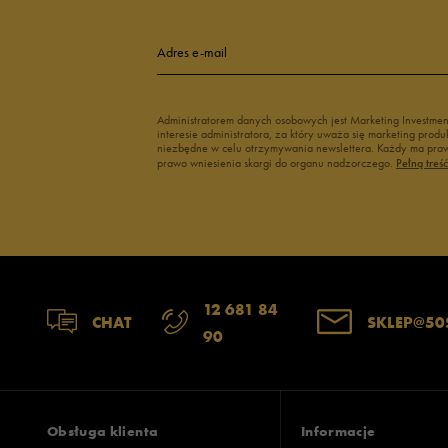
4
Adres e-mail
3
Administratorem danych osobowych jest Marketing Investme
interesie administratora, za który uważa się marketing pro
2
niezbędne w celu otrzymywania newslettera. Każdy ma prawo
prawo wniesienia skargi do organu nadzorczego.
Pełną treś
1
Szerokość
Liczba głosów
12 681 84
CHAT
SKLEP@50
90
wąski
standardowy
szer
Zgodność z rozmiarem
Liczba głosów
zaniżony
zgodny
zawyż
Obsługa klienta
Informacje