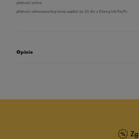
płatność online
płatność odroczona Kup teraz zapłać za 30 dni z Klarną lub PayPo
Opinie
5.0
opinii klientów
8
z całego okresu
zebranych i zweryfikowanych przez
Zg
5
10