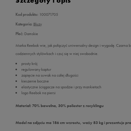
Szczegóły i opis
Kod produktu:
100071705
Kategoria:
Bluzy
Płeć:
Damskie
Marka Reebok wie, jak połączyć uniwersalny design i wygodę. Czarna bl
codziennych stylówkach i czuj się w niej swobodnie.
prosty krój
regulowany kaptur
zapięcie na suwak na całej długości
kieszenie boczne
elastyczne ściągacze na spodzie i przy mankietach
logo Reebok na piersi
Materiał: 70% bawełna, 30% poliester z recyklingu
Model na zdjęciu ma 186 cm wzrostu, waży 83 kg i prezentuje pro