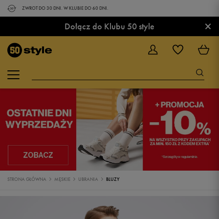
ZWROT DO 30 DNI. W KLUBIE DO 60 DNI.
×
Dołącz do Klubu 50 style
STRONA GŁÓWNA
MĘSKIE
UBRANIA
BLUZY