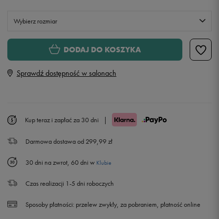
Wybierz rozmiar
S
Powiadom o dostępności
DODAJ DO KOSZYKA
Sprawdź dostępność w salonach
M
L
Powiadom o dostępności
Kup teraz i zapłać za 30 dni
|
XL
Darmowa dostawa od 299,99 zł
XXL
30 dni na zwrot, 60 dni w
Klubie
Czas realizacji 1-5 dni roboczych
Sposoby płatności:
przelew zwykły, za pobraniem, płatność online