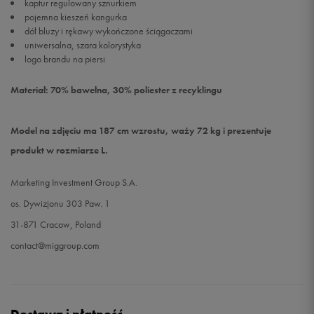
kaptur regulowany sznurkiem
pojemna kieszeń kangurka
dół bluzy i rękawy wykończone ściągaczami
uniwersalna, szara kolorystyka
logo brandu na piersi
Materiał: 70% bawełna, 30% poliester z recyklingu
Model na zdjęciu ma 187 cm wzrostu, waży 72 kg i prezentuje
produkt w rozmiarze L.
Marketing Investment Group S.A.
os. Dywizjonu 303 Paw. 1
31-871 Cracow, Poland
contact@miggroup.com
Dostawa i płatność