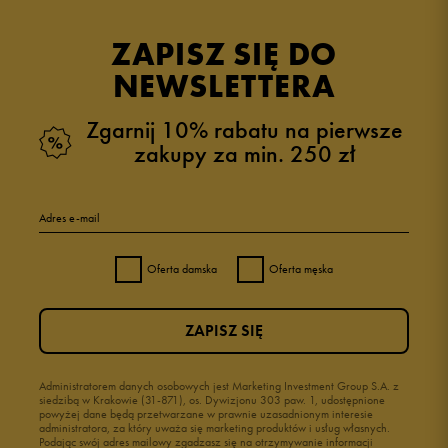
opinii klientów
24
z całego okresu
ZAPISZ SIĘ DO
zebranych i zweryfikowanych przez
NEWSLETTERA
Zgarnij 10% rabatu na pierwsze
zakupy za min. 250 zł
5
96%
Adres e-mail
4
4%
Oferta damska
Oferta męska
3
0%
ZAPISZ SIĘ
2
0%
1
Administratorem danych osobowych jest Marketing Investment Group S.A. z
0%
siedzibą w Krakowie (31-871), os. Dywizjonu 303 paw. 1, udostępnione
powyżej dane będą przetwarzane w prawnie uzasadnionym interesie
administratora, za który uważa się marketing produktów i usług własnych.
Podając swój adres mailowy zgadzasz się na otrzymywanie informacji