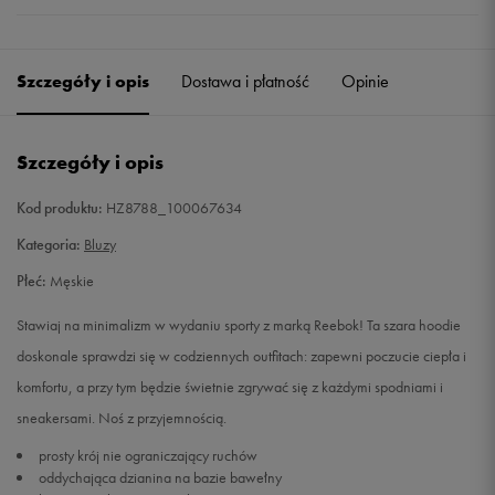
Szczegóły i opis
Dostawa i płatność
Opinie
Szczegóły i opis
Kod produktu:
HZ8788_100067634
Kategoria:
Bluzy
Płeć:
Męskie
Stawiaj na minimalizm w wydaniu sporty z marką Reebok! Ta szara hoodie
doskonale sprawdzi się w codziennych outfitach: zapewni poczucie ciepła i
komfortu, a przy tym będzie świetnie zgrywać się z każdymi spodniami i
sneakersami. Noś z przyjemnością.
prosty krój nie ograniczający ruchów
oddychająca dzianina na bazie bawełny