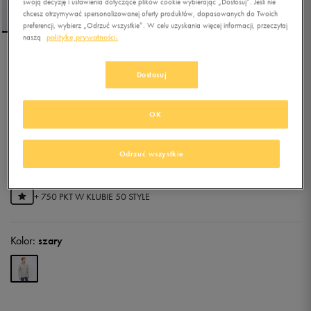
swoją decyzję i ustawienia dotyczące plików cookie wybierając „Dostosuj”. Jeśli nie
chcesz otrzymywać spersonalizowanej oferty produktów, dopasowanych do Twoich
preferencji, wybierz „Odrzuć wszystkie”. W celu uzyskania więcej informacji, przeczytaj
naszą
politykę prywatności.
REEBOK BLUZA Z
Dostosuj
KAPTUREM RI FT LEFT
CHEST OTH HOOD
OK
5.0
(
24
)
89,99
zł
z Vat
Odrzuć wszystkie
101,99
zł
-12%
(najniższa cena od momentu wprowadzenia produktu)
149,99
zł
-40%
(cena bezpośrednio przed promocją)
+ 750 PKT W
KLUBIE 50 STYLE
Kolor:
szary