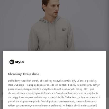
Chronimy Twoje dane
Dokładamy wszelkich starań, aby zakupy naszych Klientów były udane, a produkty,
które wybierają – najlepiej dopasowane do ich potrzeb. Robimy to jednak przy pełnym
poszanowaniu bezpieczeństwa wszystkich danych osobowych. Kliknij „OK”, jeśli
1/4
chcesz, abyśmy wykorzystywali informacje o Twoich zachowaniach na naszej stronie
PROMO: DO -30%
do przygotowania personalizowanych specjalnie dla Ciebie treści, w tym rekomendacji
produktów dopasowanych do Twoich potrzeb i zainteresowań, spersonalizowanych
reklam czy zapamiętywanie wybranych preferencji. W każdej chwili możesz zmienić