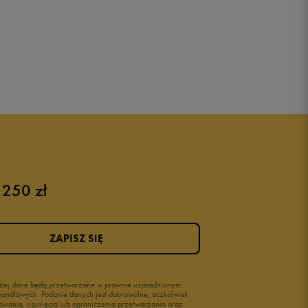
 250 zł
ZAPISZ SIĘ
wyżej dane będą przetwarzane w prawnie uzasadnionym
i handlowych. Podanie danych jest dobrowolne, aczkolwiek
owania, usunięcia lub ograniczenia przetwarzania oraz