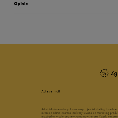
Opinie
Produkt nie posia
Zg
Adres e-mail
Administratorem danych osobowych jest Marketing Investme
interesie administratora, za który uważa się marketing pro
niezbędne w celu otrzymywania newslettera. Każdy ma prawo