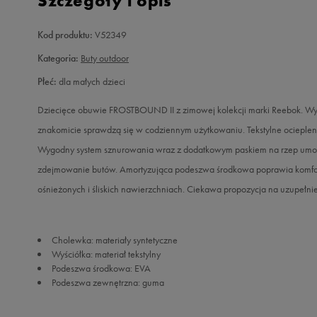
Szczegóły i opis
Kod produktu:
V52349
Kategoria:
Buty outdoor
Płeć:
dla małych dzieci
Dziecięce obuwie FROSTBOUND II z zimowej kolekcji marki Reebok. Wyko
znakomicie sprawdzą się w codziennym użytkowaniu. Tekstylne ocieplenie
Wygodny system sznurowania wraz z dodatkowym paskiem na rzep umożli
zdejmowanie butów. Amortyzująca podeszwa środkowa poprawia komfort 
ośnieżonych i śliskich nawierzchniach. Ciekawa propozycja na uzupełni
Cholewka: materiały syntetyczne
Wyściółka: materiał tekstylny
Podeszwa środkowa: EVA
Podeszwa zewnętrzna: guma