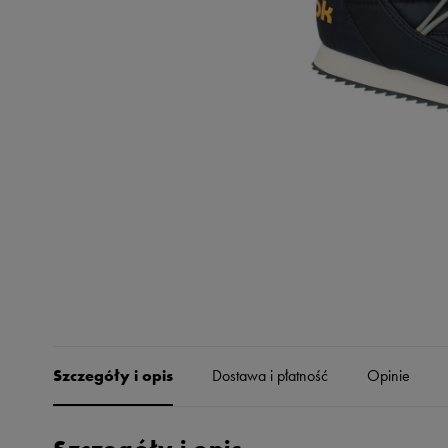
Skechers
Timberland
Umbro
Under Armour
Up8
U.S. Polo ASSN.
Vans
Szczegóły i opis
Dostawa i płatność
Opinie