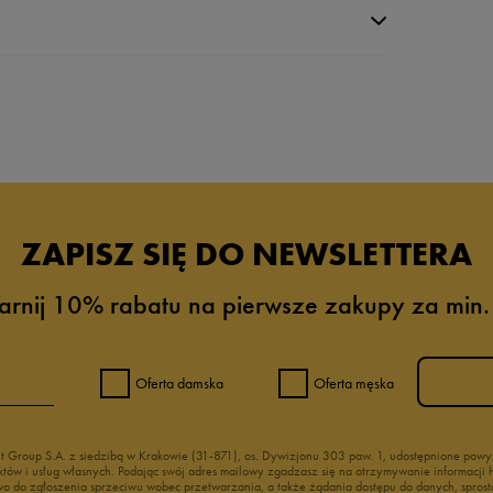
da recenzji
ZAPISZ SIĘ DO NEWSLETTERA
arnij 10% rabatu na pierwsze zakupy za min.
Oferta damska
Oferta męska
nt Group S.A. z siedzibą w Krakowie (31-871), os. Dywizjonu 303 paw. 1, udostępnione po
duktów i usług własnych. Podając swój adres mailowy zgadzasz się na otrzymywanie informacj
 do zgłoszenia sprzeciwu wobec przetwarzania, a także żądania dostępu do danych, sprost