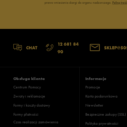
prawo wniesienia skargi do organu nadzorczego.
Pełną treś
12 681 84
CHAT
SKLEP@50
90
Obsługa klienta
Informacje
Centrum Pomocy
Promocje
Zwroty i reklamacje
Karta podarunkowa
Formy i koszty dostawy
Newsletter
Formy płatności
Bezpieczne zakupy (SSL)
Czas realizacji zamówienia
Polityka prywatności