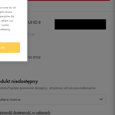
asowane do ich
śli chcesz,
ecjalnie dla
 reklam czy
EBOK FROSTBOUND II
w cookie
eferencji,
0.0
(
0
)
ł
z Vat
OK
+ 0 PKT W
KLUBIE 50 STYLE
odukt niedostępny
i artykuł będzie ponownie dostępny, otrzymasz od nas powiadomienie.
bierz rozmiar
prawdź dostępność w salonach
Rozmiary EU
Rozmiary US