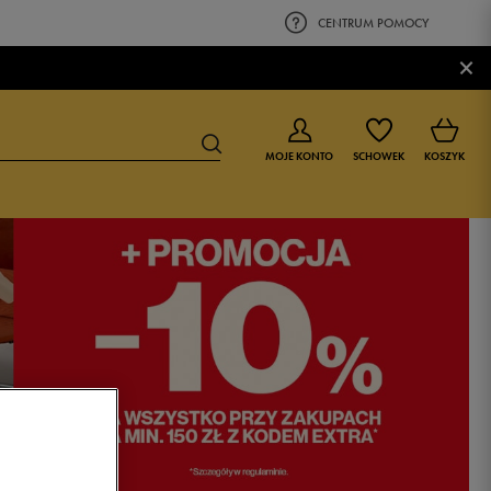
CENTRUM POMOCY
×
MOJE KONTO
SCHOWEK
KOSZYK
BUTY DLA CHŁOPCA
BUTY DLA DZIEWCZYNKI
0-4 lat
0-4 lat
4-8 lat
4-8 lat
9-16 lat
9-16 lat