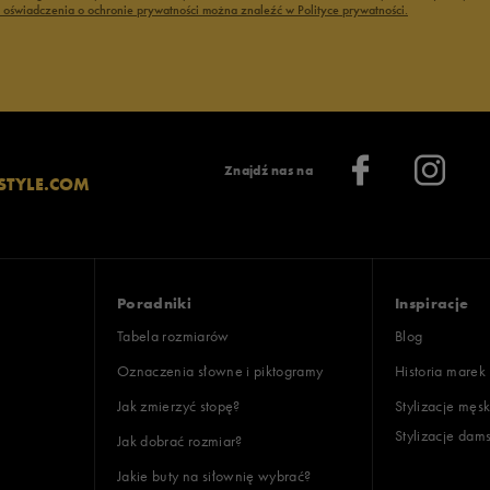
ć oświadczenia o ochronie prywatności można znaleźć w Polityce prywatności.
Znajdź nas na
STYLE.COM
Poradniki
Inspiracje
Tabela rozmiarów
Blog
Oznaczenia słowne i piktogramy
Historia marek
Jak zmierzyć stopę?
Stylizacje męsk
Stylizacje dam
Jak dobrać rozmiar?
Jakie buty na siłownię wybrać?