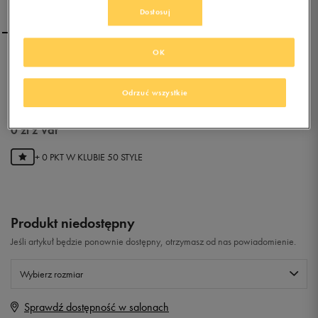
Dostosuj
OK
REEBOK GL 6000
ATHLETIC
Odrzuć wszystkie
0.0
(
0
)
0
zł
z Vat
+ 0 PKT W
KLUBIE 50 STYLE
Produkt niedostępny
Jeśli artykuł będzie ponownie dostępny, otrzymasz od nas powiadomienie.
Wybierz rozmiar
Sprawdź dostępność w salonach
Rozmiary EU
Rozmiary US