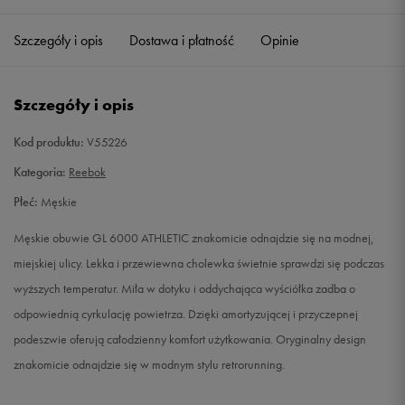
37,5
24 cm
Powiadom o dostępności
Szczegóły i opis
Dostawa i płatność
Opinie
38
24 cm
Powiadom o dostępności
Szczegóły i opis
39
25 cm
Powiadom o dostępności
Kod produktu:
V55226
40
25,5 cm
Powiadom o dostępności
Kategoria:
Reebok
Płeć:
Męskie
40,5
26 cm
Powiadom o dostępności
Męskie obuwie GL 6000 ATHLETIC znakomicie odnajdzie się na modnej,
41
26,5 cm
Powiadom o dostępności
miejskiej ulicy. Lekka i przewiewna cholewka świetnie sprawdzi się podczas
wyższych temperatur. Miła w dotyku i oddychająca wyściółka zadba o
42
27 cm
Powiadom o dostępności
odpowiednią cyrkulację powietrza. Dzięki amortyzującej i przyczepnej
podeszwie oferują całodzienny komfort użytkowania. Oryginalny design
42,5
27,5 cm
Powiadom o dostępności
znakomicie odnajdzie się w modnym stylu retrorunning.
43
28 cm
Powiadom o dostępności