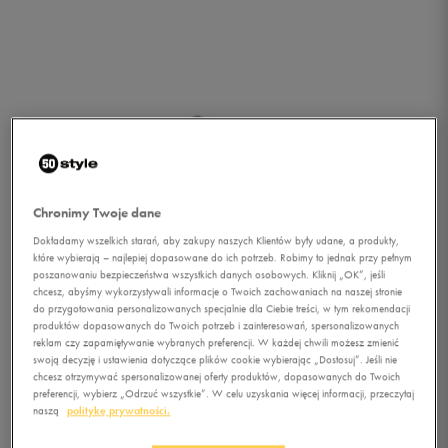
Chronimy Twoje dane
Dokładamy wszelkich starań, aby zakupy naszych Klientów były udane, a produkty,
które wybierają – najlepiej dopasowane do ich potrzeb. Robimy to jednak przy pełnym
poszanowaniu bezpieczeństwa wszystkich danych osobowych. Kliknij „OK”, jeśli
chcesz, abyśmy wykorzystywali informacje o Twoich zachowaniach na naszej stronie
do przygotowania personalizowanych specjalnie dla Ciebie treści, w tym rekomendacji
produktów dopasowanych do Twoich potrzeb i zainteresowań, spersonalizowanych
reklam czy zapamiętywanie wybranych preferencji. W każdej chwili możesz zmienić
swoją decyzję i ustawienia dotyczące plików cookie wybierając „Dostosuj”. Jeśli nie
chcesz otrzymywać spersonalizowanej oferty produktów, dopasowanych do Twoich
1/5
preferencji, wybierz „Odrzuć wszystkie”. W celu uzyskania więcej informacji, przeczytaj
naszą
politykę prywatności.