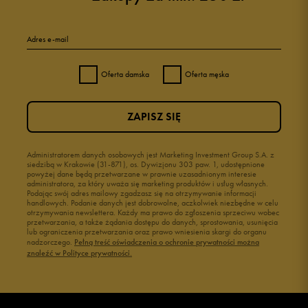
Adres e-mail
Oferta damska
Oferta męska
ZAPISZ SIĘ
Administratorem danych osobowych jest Marketing Investment Group S.A. z
siedzibą w Krakowie (31-871), os. Dywizjonu 303 paw. 1, udostępnione
powyżej dane będą przetwarzane w prawnie uzasadnionym interesie
administratora, za który uważa się marketing produktów i usług własnych.
Podając swój adres mailowy zgadzasz się na otrzymywanie informacji
handlowych. Podanie danych jest dobrowolne, aczkolwiek niezbędne w celu
otrzymywania newslettera. Każdy ma prawo do zgłoszenia sprzeciwu wobec
przetwarzania, a także żądania dostępu do danych, sprostowania, usunięcia
lub ograniczenia przetwarzania oraz prawo wniesienia skargi do organu
nadzorczego.
Pełną treść oświadczenia o ochronie prywatności można
znaleźć w Polityce prywatności.