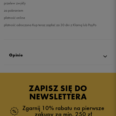
przelew zwykły
za pobraniem
płatność online
płatność odroczona Kup teraz zapłać za 30 dni z Klarną lub PayPo
Opinie
Produkt nie posiada recenzji
ZAPISZ SIĘ DO
NEWSLETTERA
Zgarnij 10% rabatu na pierwsze
zakupy za min. 250 zł