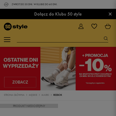
ZWROT DO 30 DNI. W KLUBIE DO 60 DNI.
×
Dołącz do Klubu 50 style
STRONA GŁÓWNA
MĘSKIE
MARKI
REEBOK
PRODUKT NIEDOSTĘPNY