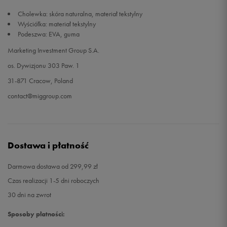
Cholewka: skóra naturalna, materiał tekstylny
44
28,5 cm
Powiadom o dostępności
Wyściółka: materiał tekstylny
Podeszwa: EVA, guma
44,5
29 cm
Powiadom o dostępności
Marketing Investment Group S.A.
os. Dywizjonu 303 Paw. 1
45
29,5 cm
Powiadom o dostępności
31-871 Cracow, Poland
contact@miggroup.com
45,5
30 cm
Powiadom o dostępności
47
31 cm
Powiadom o dostępności
Dostawa i płatność
Darmowa dostawa od 299,99 zł
Czas realizacji 1-5 dni roboczych
30 dni na zwrot
Sposoby płatności: