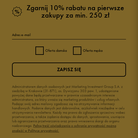
Zgarnij 10% rabatu na pierwsze
zakupy za min. 250 zł
Adres e-mail
Oferta damska
Oferta męska
ZAPISZ SIĘ
Administratorem danych osobowych jest Marketing Investment Group S.A. z
siedzibą w Krakowie (31-871), os. Dywizjonu 303 paw. 1, udostępnione
powyżej dane będą przetwarzane w prawnie uzasadnionym interesie
administratora, za który uważa się marketing produktów i usług własnych.
Podając swój adres mailowy zgadzasz się na otrzymywanie informacji
handlowych. Podanie danych jest dobrowolne, aczkolwiek niezbędne w celu
otrzymywania newslettera. Każdy ma prawo do zgłoszenia sprzeciwu wobec
przetwarzania, a także żądania dostępu do danych, sprostowania, usunięcia
lub ograniczenia przetwarzania oraz prawo wniesienia skargi do organu
nadzorczego.
Pełną treść oświadczenia o ochronie prywatności można
znaleźć w Polityce prywatności.