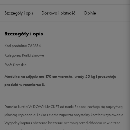
Szczegóły i opis
Dostawa i płatność
Opinie
S
Powiadom o dostępności
M
Powiadom o dostępności
Szczegóły i opis
L
Powiadom o dostępności
Kod produktu:
Z62854
Kategoria:
Kurtki zimowe
Płeć:
Damskie
Modelka na zdjęciu ma 170 cm wzrostu, waży 55 kg i prezentuje
produkt w rozmiarze S.
Damska kurtka W DOWN JACKET od marki Reebok cechuje się najwyższą
jakością wykonania. Lekka i ciepła zapewni optymalny komfort użytkowania.
Wygodny kaptur i obszerne kieszenie ochronią przed chłodem w wietrzne