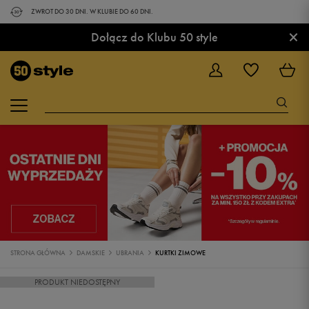
ZWROT DO 30 DNI. W KLUBIE DO 60 DNI.
×
Dołącz do Klubu 50 style
STRONA GŁÓWNA
DAMSKIE
UBRANIA
KURTKI ZIMOWE
PRODUKT NIEDOSTĘPNY