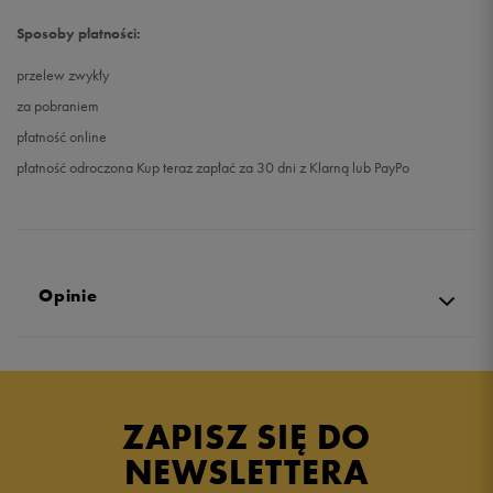
Sposoby płatności:
przelew zwykły
za pobraniem
płatność online
płatność odroczona Kup teraz zapłać za 30 dni z Klarną lub PayPo
Opinie
Produkt nie posiada recenzji
ZAPISZ SIĘ DO
NEWSLETTERA