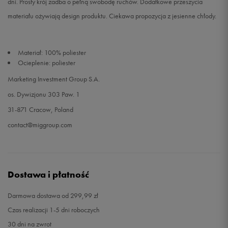
dni. Prosty krój zadba o pełną swobodę ruchów. Dodatkowe przeszycia
materiału ożywiają design produktu. Ciekawa propozycja z jesienne chłody.
Materiał: 100% poliester
Ocieplenie: poliester
Marketing Investment Group S.A.
os. Dywizjonu 303 Paw. 1
31-871 Cracow, Poland
contact@miggroup.com
Dostawa i płatność
Darmowa dostawa od 299,99 zł
Czas realizacji 1-5 dni roboczych
30 dni na zwrot