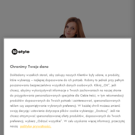
Chronimy Twoje dane
Dokładamy wszelkich starań, aby zakupy naszych Klientów były udane, a produkty,
które wybierają – najlepiej dopasowane do ich potrzeb. Robimy to jednak przy pełnym
poszanowaniu bezpieczeństwa wszystkich danych osobowych. Kliknij „OK”, jeśli
chcesz, abyśmy wykorzystywali informacje o Twoich zachowaniach na naszej stronie
do przygotowania personalizowanych specjalnie dla Ciebie treści, w tym rekomendacji
produktów dopasowanych do Twoich potrzeb i zainteresowań, spersonalizowanych
reklam czy zapamiętywanie wybranych preferencji. W każdej chwili możesz zmienić
swoją decyzję i ustawienia dotyczące plików cookie wybierając „Dostosuj”. Jeśli nie
1/4
chcesz otrzymywać spersonalizowanej oferty produktów, dopasowanych do Twoich
preferencji, wybierz „Odrzuć wszystkie”. W celu uzyskania więcej informacji, przeczytaj
naszą
politykę prywatności.