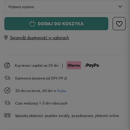
Wybierz rozmiar
S
DODAJ DO KOSZYKA
Sprawdź dostępność w salonach
M
L
Kup teraz i zapłać za 30 dni
|
XL
Darmowa dostawa od 299,99 zł
30 dni na zwrot, 60 dni w
Klubie
Czas realizacji 1-5 dni roboczych
Sposoby płatności:
przelew zwykły, za pobraniem, płatność online