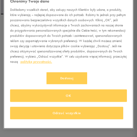
Chronimy Twoje dane
Dokładamy wszelkich starań, aby zakupy naszych Klientów były udane, a produkty,
które wybierają – najlepiej dopasowane do ich potrzeb. Robimy to jednak przy pełnym
poszanowaniu bezpieczeństwa wszystkich danych osobowych. Kliknij „OK”, jeśli
chcesz, abyśmy wykorzystywali informacje o Twoich zachowaniach na naszej stronie
REEBOK POLO COURT
do przygotowania personalizowanych specjalnie dla Ciebie treści, w tym rekomendacji
SPORT QUARTER ZIP
produktów dopasowanych do Twoich potrzeb i zainteresowań, spersonalizowanych
reklam czy zapamiętywanie wybranych preferencji. W każdej chwili możesz zmienić
swoją decyzję i ustawienia dotyczące plików cookie wybierając „Dostosuj”. Jeśli nie
0.0
(
0
)
chcesz otrzymywać spersonalizowanej oferty produktów, dopasowanych do Twoich
89,99
zł
z Vat
preferencji, wybierz „Odrzuć wszystkie”. W celu uzyskania więcej informacji, przeczytaj
naszą
politykę prywatności.
119,99
zł
-25%
(najniższa cena od momentu wprowadzenia produktu)
149,99
zł
-40%
(cena bezpośrednio przed promocją)
Dostosuj
+ 750 PKT W
KLUBIE 50 STYLE
OK
Kolor:
szary
Odrzuć wszystkie