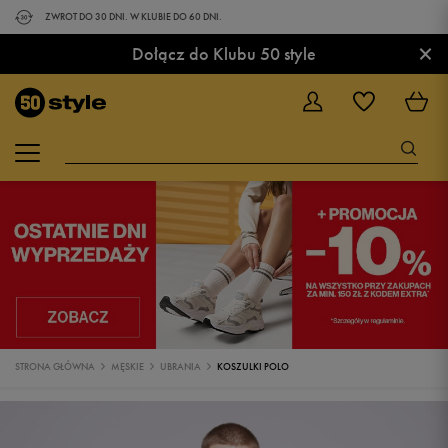
ZWROT DO 30 DNI. W KLUBIE DO 60 DNI.
×
Dołącz do Klubu 50 style
STRONA GŁÓWNA
MĘSKIE
UBRANIA
KOSZULKI POLO