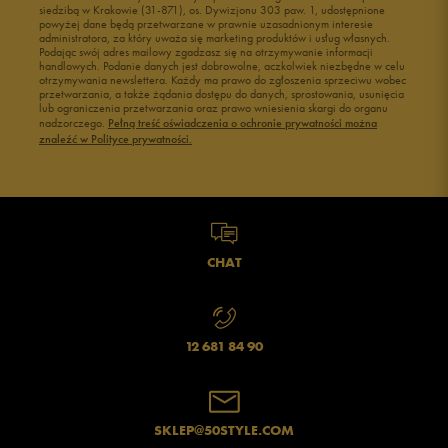
siedzibą w Krakowie (31-871), os. Dywizjonu 303 paw. 1, udostępnione
powyżej dane będą przetwarzane w prawnie uzasadnionym interesie
administratora, za który uważa się marketing produktów i usług własnych.
Podając swój adres mailowy zgadzasz się na otrzymywanie informacji
handlowych. Podanie danych jest dobrowolne, aczkolwiek niezbędne w celu
otrzymywania newslettera. Każdy ma prawo do zgłoszenia sprzeciwu wobec
przetwarzania, a także żądania dostępu do danych, sprostowania, usunięcia
lub ograniczenia przetwarzania oraz prawo wniesienia skargi do organu
nadzorczego.
Pełną treść oświadczenia o ochronie prywatności można
znaleźć w Polityce prywatności.
CHAT
12 681 84 90
SKLEP@50STYLE.COM