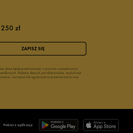
 250 zł
ZAPISZ SIĘ
wyżej dane będą przetwarzane w prawnie uzasadnionym
i handlowych. Podanie danych jest dobrowolne, aczkolwiek
owania, usunięcia lub ograniczenia przetwarzania oraz
Pobierz aplikację