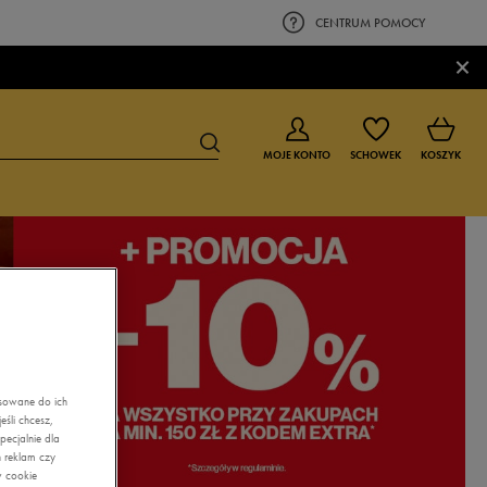
CENTRUM POMOCY
×
MOJE KONTO
SCHOWEK
KOSZYK
BUTY DLA CHŁOPCA
BUTY DLA DZIEWCZYNKI
0-4 lat
0-4 lat
4-8 lat
4-8 lat
9-16 lat
9-16 lat
asowane do ich
śli chcesz,
ecjalnie dla
 reklam czy
w cookie