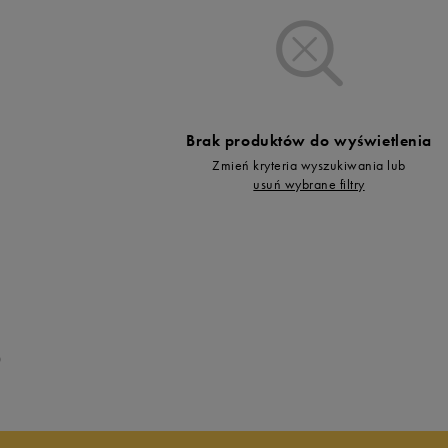
Vans
Skechers
Timberland
Umbro
Under Armour
Brak produktów do wyświetlenia
Up8
Zmień kryteria wyszukiwania lub
U.S. Polo ASSN.
usuń wybrane filtry
Vans
0