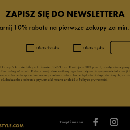
ZAPISZ SIĘ DO NEWSLETTERA
arnij 10% rabatu na pierwsze zakupy za min.
Oferta damska
Oferta męska
nt Group S.A. z siedzibą w Krakowie (31-871), os. Dywizjonu 303 paw. 1, udostępnione po
duktów i usług własnych. Podając swój adres mailowy zgadzasz się na otrzymywanie informacj
 do zgłoszenia sprzeciwu wobec przetwarzania, a także żądania dostępu do danych, sprost
ć oświadczenia o ochronie prywatności można znaleźć w Polityce prywatności.
Znajdź nas na
STYLE.COM