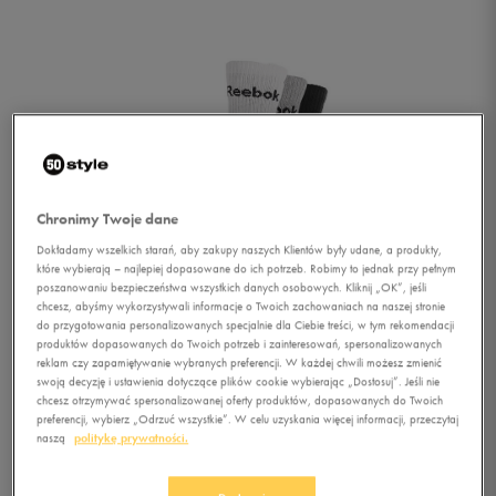
Chronimy Twoje dane
Dokładamy wszelkich starań, aby zakupy naszych Klientów były udane, a produkty,
które wybierają – najlepiej dopasowane do ich potrzeb. Robimy to jednak przy pełnym
poszanowaniu bezpieczeństwa wszystkich danych osobowych. Kliknij „OK”, jeśli
chcesz, abyśmy wykorzystywali informacje o Twoich zachowaniach na naszej stronie
do przygotowania personalizowanych specjalnie dla Ciebie treści, w tym rekomendacji
produktów dopasowanych do Twoich potrzeb i zainteresowań, spersonalizowanych
reklam czy zapamiętywanie wybranych preferencji. W każdej chwili możesz zmienić
swoją decyzję i ustawienia dotyczące plików cookie wybierając „Dostosuj”. Jeśli nie
chcesz otrzymywać spersonalizowanej oferty produktów, dopasowanych do Twoich
1/4
preferencji, wybierz „Odrzuć wszystkie”. W celu uzyskania więcej informacji, przeczytaj
naszą
politykę prywatności.