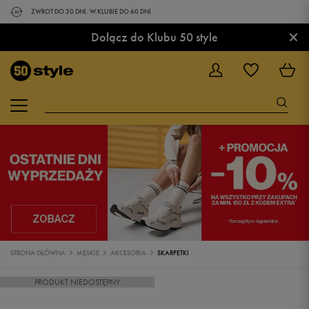
ZWROT DO 30 DNI. W KLUBIE DO 60 DNI.
×
Dołącz do Klubu 50 style
STRONA GŁÓWNA
MĘSKIE
AKCESORIA
SKARPETKI
PRODUKT NIEDOSTĘPNY