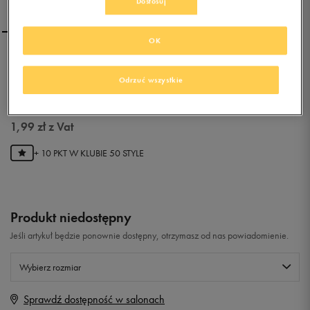
Dostosuj
OK
REEBOK SKARPETY 3 FOR
2 CREW
Odrzuć wszystkie
0.0
(
0
)
1,99
zł
z Vat
+ 10 PKT W
KLUBIE 50 STYLE
Produkt niedostępny
Jeśli artykuł będzie ponownie dostępny, otrzymasz od nas powiadomienie.
Wybierz rozmiar
Sprawdź dostępność w salonach
Rozmiary EU
Rozmiary US