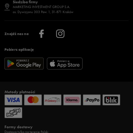
Siedziba firmy
Jak wybrać buty na zimę?
Stylizacje damskie
Sklepy stacjonarne
MARKETING INVESTMENT GROUP S.A.
os. Dywizjonu 303 Paw. 1, 31-871 Kraków
Więcej >
Klub 50 style
Regulamin sklepu 50 style
Praca
Regulamin aplikacji 50 style
Informacje o firmie
Więcej regulaminów >
Znajdź nas na
Pobierz aplikację
Metody płatności
Formy dostawy
Dostawa tylko na terenie Polski