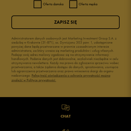
Oferta damska
Oferta męska
ZAPISZ SIĘ
Administratorem danych osobowych jest Marketing Investment Group S.A. z
siedzibą w Krakowie (31-871), os. Dywizjonu 303 paw. 1, udostępnione
powyżej dane będą przetwarzane w prawnie uzasadnionym interesie
administratora, za który uważa się marketing produktów i usług własnych.
Podając swój adres mailowy zgadzasz się na otrzymywanie informacji
handlowych. Podanie danych jest dobrowolne, aczkolwiek niezbędne w celu
otrzymywania newslettera. Każdy ma prawo do zgłoszenia sprzeciwu wobec
przetwarzania, a także żądania dostępu do danych, sprostowania, usunięcia
lub ograniczenia przetwarzania oraz prawo wniesienia skargi do organu
nadzorczego.
Pełną treść oświadczenia o ochronie prywatności można
znaleźć w Polityce prywatności.
CHAT