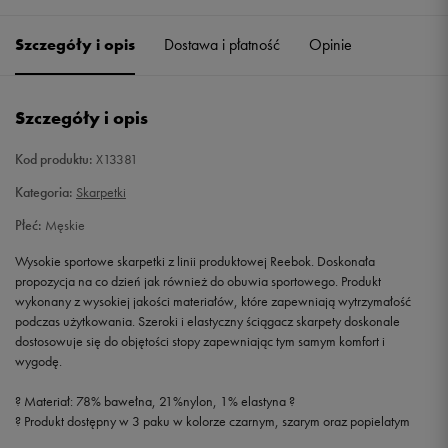
40-42
Powiadom o dostępności
Szczegóły i opis
Dostawa i płatność
Opinie
43-45
Powiadom o dostępności
Szczegóły i opis
Kod produktu:
X13381
Kategoria:
Skarpetki
Płeć:
Męskie
Wysokie sportowe skarpetki z linii produktowej Reebok. Doskonała
propozycja na co dzień jak również do obuwia sportowego. Produkt
wykonany z wysokiej jakości materiałów, które zapewniają wytrzymałość
podczas użytkowania. Szeroki i elastyczny ściągacz skarpety doskonale
dostosowuje się do objętości stopy zapewniając tym samym komfort i
wygodę.
? Materiał: 78% bawełna, 21%nylon, 1% elastyna ?
? Produkt dostępny w 3 paku w kolorze czarnym, szarym oraz popielatym