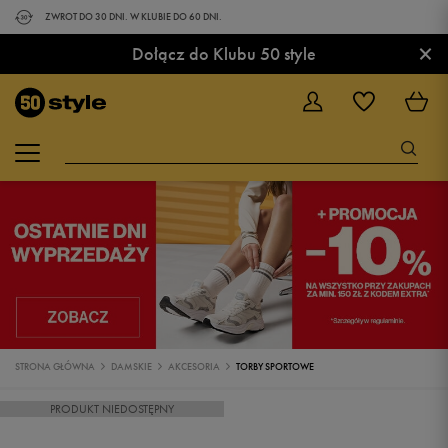
ZWROT DO 30 DNI. W KLUBIE DO 60 DNI.
×
Dołącz do Klubu 50 style
STRONA GŁÓWNA
DAMSKIE
AKCESORIA
TORBY SPORTOWE
PRODUKT NIEDOSTĘPNY