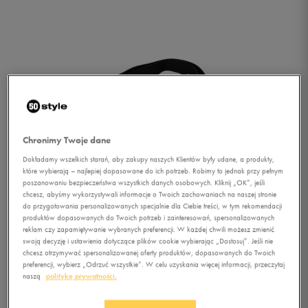
Chronimy Twoje dane
Dokładamy wszelkich starań, aby zakupy naszych Klientów były udane, a produkty,
które wybierają – najlepiej dopasowane do ich potrzeb. Robimy to jednak przy pełnym
poszanowaniu bezpieczeństwa wszystkich danych osobowych. Kliknij „OK”, jeśli
chcesz, abyśmy wykorzystywali informacje o Twoich zachowaniach na naszej stronie
do przygotowania personalizowanych specjalnie dla Ciebie treści, w tym rekomendacji
produktów dopasowanych do Twoich potrzeb i zainteresowań, spersonalizowanych
reklam czy zapamiętywanie wybranych preferencji. W każdej chwili możesz zmienić
swoją decyzję i ustawienia dotyczące plików cookie wybierając „Dostosuj”. Jeśli nie
chcesz otrzymywać spersonalizowanej oferty produktów, dopasowanych do Twoich
1/3
preferencji, wybierz „Odrzuć wszystkie”. W celu uzyskania więcej informacji, przeczytaj
naszą
politykę prywatności.