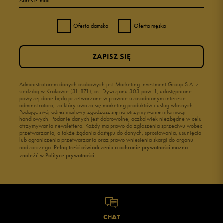
Adres e-mail
Oferta damska
Oferta męska
ZAPISZ SIĘ
Administratorem danych osobowych jest Marketing Investment Group S.A. z
siedzibą w Krakowie (31-871), os. Dywizjonu 303 paw. 1, udostępnione
powyżej dane będą przetwarzane w prawnie uzasadnionym interesie
administratora, za który uważa się marketing produktów i usług własnych.
Podając swój adres mailowy zgadzasz się na otrzymywanie informacji
handlowych. Podanie danych jest dobrowolne, aczkolwiek niezbędne w celu
otrzymywania newslettera. Każdy ma prawo do zgłoszenia sprzeciwu wobec
przetwarzania, a także żądania dostępu do danych, sprostowania, usunięcia
lub ograniczenia przetwarzania oraz prawo wniesienia skargi do organu
nadzorczego.
Pełną treść oświadczenia o ochronie prywatności można
znaleźć w Polityce prywatności.
CHAT