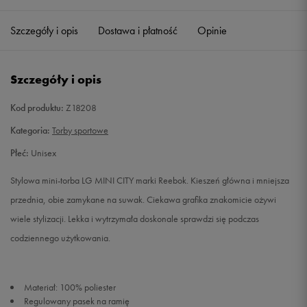
Szczegóły i opis
Dostawa i płatność
Opinie
ONE SIZE
Powiadom o dostępności
Szczegóły i opis
Kod produktu:
Z18208
Kategoria:
Torby sportowe
Płeć:
Unisex
Stylowa mini-torba LG MINI CITY marki Reebok. Kieszeń główna i mniejsza
przednia, obie zamykane na suwak. Ciekawa grafika znakomicie ożywi
wiele stylizacji. Lekka i wytrzymała doskonale sprawdzi się podczas
codziennego użytkowania.
Materiał: 100% poliester
Regulowany pasek na ramię