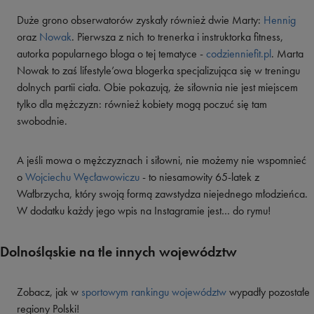
Duże grono obserwatorów zyskały również dwie Marty:
Hennig
oraz
Nowak
. Pierwsza z nich to trenerka i instruktorka fitness,
autorka popularnego bloga o tej tematyce -
codzienniefit.pl
. Marta
Nowak to zaś lifestyle’owa blogerka specjalizująca się w treningu
dolnych partii ciała. Obie pokazują, że siłownia nie jest miejscem
tylko dla mężczyzn: również kobiety mogą poczuć się tam
swobodnie.
A jeśli mowa o mężczyznach i siłowni, nie możemy nie wspomnieć
o
Wojciechu Węcławowiczu
- to niesamowity 65-latek z
Wałbrzycha, który swoją formą zawstydza niejednego młodzieńca.
W dodatku każdy jego wpis na Instagramie jest… do rymu!
Dolnośląskie na tle innych województw
Zobacz, jak w
sportowym rankingu województw
wypadły pozostałe
regiony Polski!