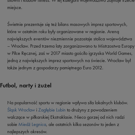
siłowni i klubów fitness. W tej kategorii województwo zajmuje trzecie
miejsce.
Świetnie prezentuje się też bilans masowych imprez sportowych,
które w ostatnim roku były organizowane w regionie. Areną
największych eventów niezmiennie pozostaje stolica województwa
– Wrocław. Przed trzema laty zorganizowano tu Mistrzostwa Europy
w Piłce Ręcznej, zaś w 2017 miasto gościło igrzyska World Games,
jedną z największych imprez sportowych na świecie. Wrocław był
także jednym z gospodarzy pamiętnego Euro 2012.
Futbol, narty i żużel
Na popularność sportu w regionie wpływa siła lokalnych klubów.
Śląsk Wrocław
i
Zagłębie Lubin
to drużyny z powodzeniem
walczące w piłkarskiej Ekstraklasie. Nieco gorzej od nich radzi
sobie
Miedź Legnica
, ale ostatnich kilka sezonów to jeden z
najlepszych okresów.