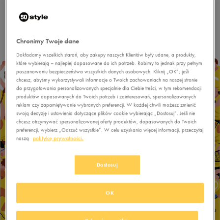
Chronimy Twoje dane
Dokładamy wszelkich starań, aby zakupy naszych Klientów były udane, a produkty,
które wybierają – najlepiej dopasowane do ich potrzeb. Robimy to jednak przy pełnym
poszanowaniu bezpieczeństwa wszystkich danych osobowych. Kliknij „OK”, jeśli
chcesz, abyśmy wykorzystywali informacje o Twoich zachowaniach na naszej stronie
do przygotowania personalizowanych specjalnie dla Ciebie treści, w tym rekomendacji
produktów dopasowanych do Twoich potrzeb i zainteresowań, spersonalizowanych
reklam czy zapamiętywanie wybranych preferencji. W każdej chwili możesz zmienić
swoją decyzję i ustawienia dotyczące plików cookie wybierając „Dostosuj”. Jeśli nie
chcesz otrzymywać spersonalizowanej oferty produktów, dopasowanych do Twoich
preferencji, wybierz „Odrzuć wszystkie”. W celu uzyskania więcej informacji, przeczytaj
naszą
politykę prywatności.
Dostosuj
OK