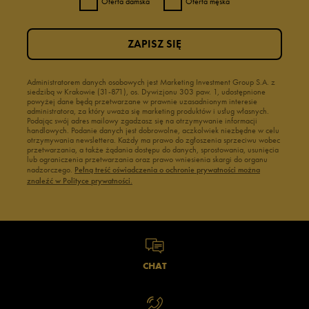
Oferta damska
Oferta męska
ZAPISZ SIĘ
Administratorem danych osobowych jest Marketing Investment Group S.A. z
siedzibą w Krakowie (31-871), os. Dywizjonu 303 paw. 1, udostępnione
powyżej dane będą przetwarzane w prawnie uzasadnionym interesie
administratora, za który uważa się marketing produktów i usług własnych.
Podając swój adres mailowy zgadzasz się na otrzymywanie informacji
handlowych. Podanie danych jest dobrowolne, aczkolwiek niezbędne w celu
otrzymywania newslettera. Każdy ma prawo do zgłoszenia sprzeciwu wobec
przetwarzania, a także żądania dostępu do danych, sprostowania, usunięcia
lub ograniczenia przetwarzania oraz prawo wniesienia skargi do organu
nadzorczego.
Pełną treść oświadczenia o ochronie prywatności można
znaleźć w Polityce prywatności.
CHAT