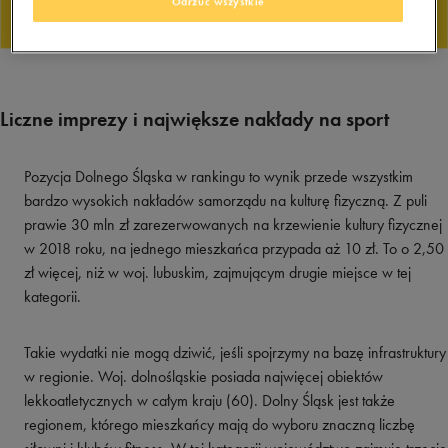
Odrzuć wszystkie
Liczne imprezy i największe nakłady na sport
Pozycja Dolnego Śląska w rankingu to wynik przede wszystkim
bardzo wysokich nakładów samorządu na kulturę fizyczną. Z puli
prawie 30 mln zł zarezerwowanych na krzewienie kultury fizycznej
w 2018 roku, na jednego mieszkańca przypada aż 10 zł. To o 2,50
zł więcej, niż w woj. lubuskim, zajmującym drugie miejsce w tej
kategorii.
Takie wydatki nie mogą dziwić, jeśli spojrzymy na bazę infrastruktury
w regionie. Woj. dolnośląskie posiada najwięcej obiektów
lekkoatletycznych w całym kraju (60). Dolny Śląsk jest także
regionem, którego mieszkańcy mają do wyboru znaczną liczbę