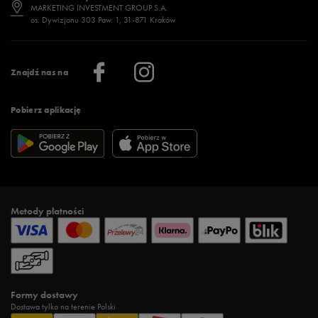
Jak wybrać buty na zimę?
Stylizacje damskie
Sklepy stacjonarne
MARKETING INVESTMENT GROUP S.A.
os. Dywizjonu 303 Paw. 1, 31-871 Kraków
Więcej >
Klub 50 style
Regulamin sklepu 50 style
Praca
Regulamin aplikacji 50 style
Informacje o firmie
Więcej regulaminów >
Znajdź nas na
Pobierz aplikację
Metody płatności
Formy dostawy
Dostawa tylko na terenie Polski