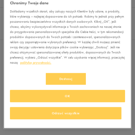
Wyników
0
Chronimy Twoje dane
Sortuj:
Dokładamy wszelkich starań, aby zakupy naszych Klientów były udane, a produkty,
FILTRUJ
(2)
REKOMENDOWANE
które wybierają – najlepiej dopasowane do ich potrzeb. Robimy to jednak przy pełnym
Pokaż
poszanowaniu bezpieczeństwa wszystkich danych osobowych. Kliknij „OK”, jeśli
chcesz, abyśmy wykorzystywali informacje o Twoich zachowaniach na naszej stronie
60
do przygotowania personalizowanych specjalnie dla Ciebie treści, w tym rekomendacji
z 0
produktów dopasowanych do Twoich potrzeb i zainteresowań, spersonalizowanych
reklam czy zapamiętywanie wybranych preferencji. W każdej chwili możesz zmienić
swoją decyzję i ustawienia dotyczące plików cookie wybierając „Dostosuj”. Jeśli nie
Wybrane filtry:
Z KAPTUREM
SZARY
Wyczyść filtry
chcesz otrzymywać spersonalizowanej oferty produktów, dopasowanych do Twoich
preferencji, wybierz „Odrzuć wszystkie”. W celu uzyskania więcej informacji, przeczytaj
naszą
politykę prywatności.
Dostosuj
OK
Brak produktów do wyświetlenia
Zmień kryteria wyszukiwania lub
Odrzuć wszystkie
usuń wybrane filtry