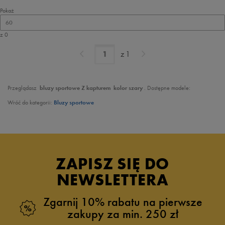
Pokaż
60
z 0
z
1
Przeglądasz
bluzy sportowe Z kapturem
kolor szary
. Dostępne modele:
Wróć do kategorii:
Bluzy sportowe
ZAPISZ SIĘ DO
NEWSLETTERA
Zgarnij 10% rabatu na pierwsze
zakupy za min. 250 zł