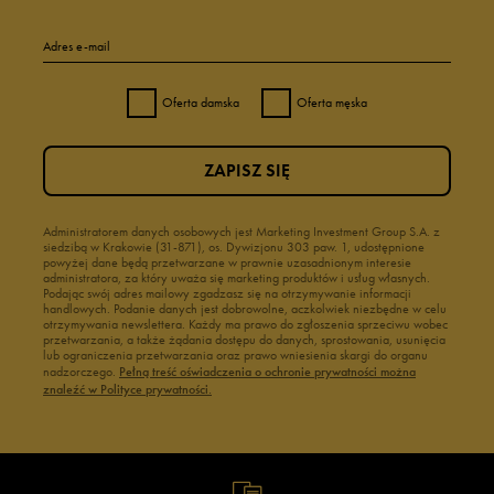
Adres e-mail
Oferta damska
Oferta męska
ZAPISZ SIĘ
Administratorem danych osobowych jest Marketing Investment Group S.A. z
siedzibą w Krakowie (31-871), os. Dywizjonu 303 paw. 1, udostępnione
powyżej dane będą przetwarzane w prawnie uzasadnionym interesie
administratora, za który uważa się marketing produktów i usług własnych.
Podając swój adres mailowy zgadzasz się na otrzymywanie informacji
handlowych. Podanie danych jest dobrowolne, aczkolwiek niezbędne w celu
otrzymywania newslettera. Każdy ma prawo do zgłoszenia sprzeciwu wobec
przetwarzania, a także żądania dostępu do danych, sprostowania, usunięcia
lub ograniczenia przetwarzania oraz prawo wniesienia skargi do organu
nadzorczego.
Pełną treść oświadczenia o ochronie prywatności można
znaleźć w Polityce prywatności.