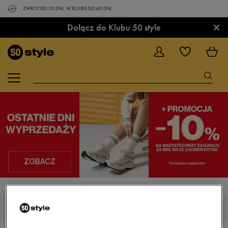
ZWROT DO 30 DNI. W KLUBIE DO 60 DNI.
×
Dołącz do Klubu 50 style
STRONA GŁÓWNA
UBRANIA
BLUZY
BLUZY Z KAPTUREM KOLOR SZARY