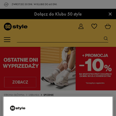
ZWROT DO 30 DNI. W KLUBIE DO 60 DNI.
×
Dołącz do Klubu 50 style
STRONA GŁÓWNA
UBRANIA
SPODNIE
SPODNIE DRESOWE, SPORTOWE NA TRENING I
DO BIEGANIA ADIDAS