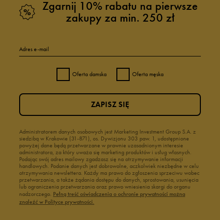
Zgarnij 10% rabatu na pierwsze
zakupy za min. 250 zł
Adres e-mail
Oferta damska
Oferta męska
ZAPISZ SIĘ
Administratorem danych osobowych jest Marketing Investment Group S.A. z
siedzibą w Krakowie (31-871), os. Dywizjonu 303 paw. 1, udostępnione
powyżej dane będą przetwarzane w prawnie uzasadnionym interesie
administratora, za który uważa się marketing produktów i usług własnych.
Podając swój adres mailowy zgadzasz się na otrzymywanie informacji
handlowych. Podanie danych jest dobrowolne, aczkolwiek niezbędne w celu
otrzymywania newslettera. Każdy ma prawo do zgłoszenia sprzeciwu wobec
przetwarzania, a także żądania dostępu do danych, sprostowania, usunięcia
lub ograniczenia przetwarzania oraz prawo wniesienia skargi do organu
nadzorczego.
Pełną treść oświadczenia o ochronie prywatności można
znaleźć w Polityce prywatności.