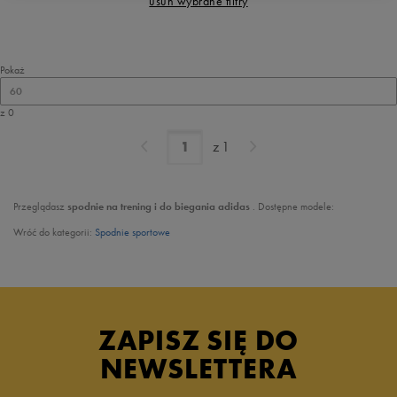
usuń wybrane filtry
Pokaż
60
z 0
z
1
Przeglądasz
spodnie
na trening i do biegania
adidas
. Dostępne modele:
Wróć do kategorii:
Spodnie sportowe
ZAPISZ SIĘ DO
NEWSLETTERA