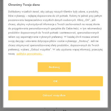
Chronimy Twoje dane
Wyników
0
Dokładamy wszelkich starań, aby zakupy naszych Klientów były udane, a produkty,
Sortuj:
FILTRUJ
(2)
które wybierają – najlepiej dopasowane do ich potrzeb. Robimy to jednak przy pełnym
REKOMENDOWANE
poszanowaniu bezpieczeństwa wszystkich danych osobowych. Kliknij „OK”, jeśli
Pokaż
chcesz, abyśmy wykorzystywali informacje o Twoich zachowaniach na naszej stronie
60
do przygotowania personalizowanych specjalnie dla Ciebie treści, w tym rekomendacji
produktów dopasowanych do Twoich potrzeb i zainteresowań, spersonalizowanych
z 0
reklam czy zapamiętywanie wybranych preferencji. W każdej chwili możesz zmienić
swoją decyzję i ustawienia dotyczące plików cookie wybierając „Dostosuj”. Jeśli nie
chcesz otrzymywać spersonalizowanej oferty produktów, dopasowanych do Twoich
Wybrane filtry:
ADIDAS
NA TRENING I DO BIEGANIA
preferencji, wybierz „Odrzuć wszystkie”. W celu uzyskania więcej informacji, przeczytaj
naszą
politykę prywatności.
Wyczyść filtry
Dostosuj
OK
Odrzuć wszystkie
Brak produktów do wyświetlenia
Zmień kryteria wyszukiwania lub