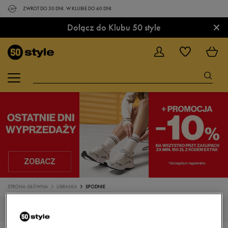
ZWROT DO 30 DNI. W KLUBIE DO 60 DNI.
×
Dołącz do Klubu 50 style
STRONA GŁÓWNA
UBRANIA
SPODNIE
SPODNIE DRESOWE, SPORTOWE KOLOR RÓŻOWY