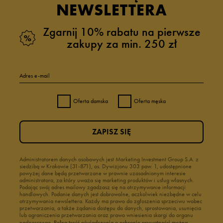
NEWSLETTERA
Zgarnij 10% rabatu na pierwsze
zakupy za min. 250 zł
Adres e-mail
Oferta damska
Oferta męska
ZAPISZ SIĘ
Administratorem danych osobowych jest Marketing Investment Group S.A. z
siedzibą w Krakowie (31-871), os. Dywizjonu 303 paw. 1, udostępnione
powyżej dane będą przetwarzane w prawnie uzasadnionym interesie
administratora, za który uważa się marketing produktów i usług własnych.
Podając swój adres mailowy zgadzasz się na otrzymywanie informacji
handlowych. Podanie danych jest dobrowolne, aczkolwiek niezbędne w celu
otrzymywania newslettera. Każdy ma prawo do zgłoszenia sprzeciwu wobec
przetwarzania, a także żądania dostępu do danych, sprostowania, usunięcia
lub ograniczenia przetwarzania oraz prawo wniesienia skargi do organu
nadzorczego.
Pełną treść oświadczenia o ochronie prywatności można