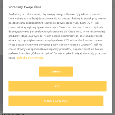
Wynik
1
Chronimy Twoje dane
Sortuj:
FILTRUJ
(1)
REKOMENDOWANE
Dokładamy wszelkich starań, aby zakupy naszych Klientów były udane, a produkty,
Pokaż
które wybierają – najlepiej dopasowane do ich potrzeb. Robimy to jednak przy pełnym
poszanowaniu bezpieczeństwa wszystkich danych osobowych. Kliknij „OK”, jeśli
60
chcesz, abyśmy wykorzystywali informacje o Twoich zachowaniach na naszej stronie
z 1
do przygotowania personalizowanych specjalnie dla Ciebie treści, w tym rekomendacji
produktów dopasowanych do Twoich potrzeb i zainteresowań, spersonalizowanych
reklam czy zapamiętywanie wybranych preferencji. W każdej chwili możesz zmienić
Wybrane filtry:
RÓŻOWY
Wyczyść filtry
swoją decyzję i ustawienia dotyczące plików cookie wybierając „Dostosuj”. Jeśli nie
chcesz otrzymywać spersonalizowanej oferty produktów, dopasowanych do Twoich
preferencji, wybierz „Odrzuć wszystkie”. W celu uzyskania więcej informacji, przeczytaj
naszą
politykę prywatności.
Dostosuj
OK
Odrzuć wszystkie
PROMO: DO -30%
REEBOK SPODNIE TIA