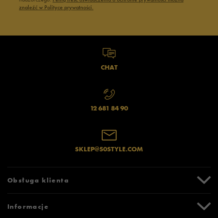
znaleźć w Polityce prywatności.
CHAT
12 681 84 90
SKLEP@50STYLE.COM
Obsługa klienta
Centrum Pomocy
Informacje
Zwroty i reklamacje