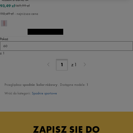
93,49 zł
169,99 zł
110,49 zł
- najniższa cena
Pokaż
60
z 1
z
1
Przeglądasz
spodnie
kolor różowy
. Dostępne modele:
1
Wróć do kategorii:
Spodnie sportowe
ZAPISZ SIĘ DO