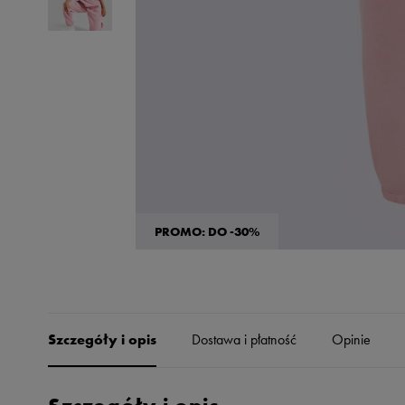
Skechers
Timberland
Umbro
Under Armour
Up8
U.S. Polo ASSN.
Vans
PROMO: DO -30%
Szczegóły i opis
Dostawa i płatność
Opinie