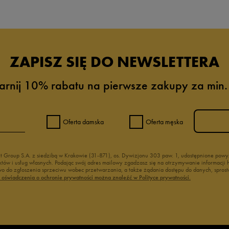
ZAPISZ SIĘ DO NEWSLETTERA
arnij 10% rabatu na pierwsze zakupy za min.
Oferta damska
Oferta męska
nt Group S.A. z siedzibą w Krakowie (31-871), os. Dywizjonu 303 paw. 1, udostępnione po
duktów i usług własnych. Podając swój adres mailowy zgadzasz się na otrzymywanie informacj
 do zgłoszenia sprzeciwu wobec przetwarzania, a także żądania dostępu do danych, sprost
ć oświadczenia o ochronie prywatności można znaleźć w Polityce prywatności.