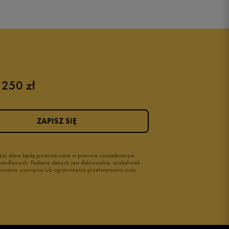
 250 zł
ZAPISZ SIĘ
wyżej dane będą przetwarzane w prawnie uzasadnionym
i handlowych. Podanie danych jest dobrowolne, aczkolwiek
owania, usunięcia lub ograniczenia przetwarzania oraz