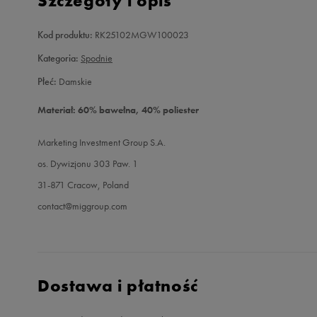
Szczegóły i opis
Kod produktu:
RK25102MGW100023
Kategoria:
Spodnie
Płeć:
Damskie
Materiał: 60% bawełna, 40% poliester
Marketing Investment Group S.A.
os. Dywizjonu 303 Paw. 1
31-871 Cracow, Poland
contact@miggroup.com
Dostawa i płatność