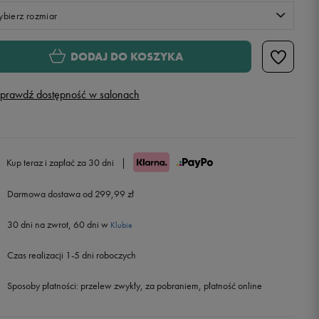
bierz rozmiar
XS
Powiadom o dostępności
DODAJ DO KOSZYKA
S
Powiadom o dostępności
prawdź dostępność w salonach
M
L
Kup teraz i zapłać za 30 dni
|
Darmowa dostawa od 299,99 zł
XL
Powiadom o dostępności
30 dni na zwrot, 60 dni w
Klubie
Czas realizacji 1-5 dni roboczych
Sposoby płatności:
przelew zwykły, za pobraniem, płatność online