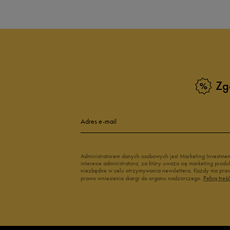
Zg
Adres e-mail
Administratorem danych osobowych jest Marketing Investme
interesie administratora, za który uważa się marketing pro
niezbędne w celu otrzymywania newslettera. Każdy ma prawo
prawo wniesienia skargi do organu nadzorczego.
Pełną treś