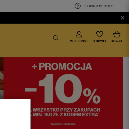
CENTRUM POMOCY
×
MOJE KONTO
SCHOWEK
KOSZYK
BUTY DLA CHŁOPCA
BUTY DLA DZIEWCZYNKI
0-4 lat
0-4 lat
4-8 lat
4-8 lat
9-16 lat
9-16 lat