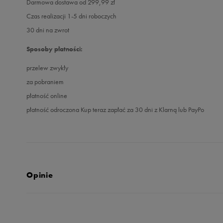
Darmowa dostawa od 299,99 zł
Czas realizacji 1-5 dni roboczych
30 dni na zwrot
Sposoby płatności:
przelew zwykły
za pobraniem
płatność online
płatność odroczona Kup teraz zapłać za 30 dni z Klarną lub PayPo
Opinie
Produkt nie posia