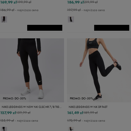
169,99 zł
186,99 zł
199,99 zł
219,99 zł
186,99 zł
- najniższa cena
197,99 zł
- najniższa cena
PROMO: DO -30%
PROMO: DO -30%
NIKE LEGGINGS W NSW NK CLSC HR 7/8 TIGHT LBR
NIKE LEGGINGS W NK DF FAST
127,99 zł
161,49 zł
159,99 zł
189,99 zł
135,99 zł
- najniższa cena
170,99 zł
- najniższa cena