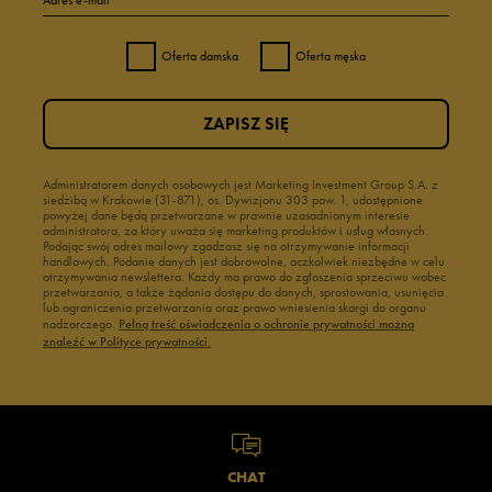
Adres e-mail
Oferta damska
Oferta męska
ZAPISZ SIĘ
Administratorem danych osobowych jest Marketing Investment Group S.A. z
siedzibą w Krakowie (31-871), os. Dywizjonu 303 paw. 1, udostępnione
powyżej dane będą przetwarzane w prawnie uzasadnionym interesie
administratora, za który uważa się marketing produktów i usług własnych.
Podając swój adres mailowy zgadzasz się na otrzymywanie informacji
handlowych. Podanie danych jest dobrowolne, aczkolwiek niezbędne w celu
otrzymywania newslettera. Każdy ma prawo do zgłoszenia sprzeciwu wobec
przetwarzania, a także żądania dostępu do danych, sprostowania, usunięcia
lub ograniczenia przetwarzania oraz prawo wniesienia skargi do organu
nadzorczego.
Pełną treść oświadczenia o ochronie prywatności można
znaleźć w Polityce prywatności.
CHAT