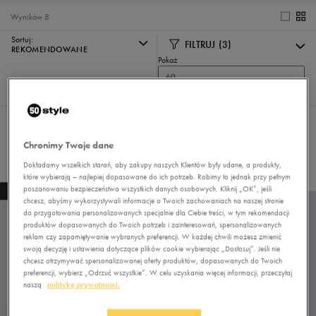
Wyników
8
Sortuj:
FILTRUJ
(3)
REKOMENDOWANE
Pokaż
60
z 8
Wybrane filtry:
NIKE
XS
CZARNY
Chronimy Twoje dane
Wyczyść filtry
Dokładamy wszelkich starań, aby zakupy naszych Klientów były udane, a produkty,
które wybierają – najlepiej dopasowane do ich potrzeb. Robimy to jednak przy pełnym
poszanowaniu bezpieczeństwa wszystkich danych osobowych. Kliknij „OK”, jeśli
NEW
chcesz, abyśmy wykorzystywali informacje o Twoich zachowaniach na naszej stronie
do przygotowania personalizowanych specjalnie dla Ciebie treści, w tym rekomendacji
produktów dopasowanych do Twoich potrzeb i zainteresowań, spersonalizowanych
reklam czy zapamiętywanie wybranych preferencji. W każdej chwili możesz zmienić
swoją decyzję i ustawienia dotyczące plików cookie wybierając „Dostosuj”. Jeśli nie
chcesz otrzymywać spersonalizowanej oferty produktów, dopasowanych do Twoich
preferencji, wybierz „Odrzuć wszystkie”. W celu uzyskania więcej informacji, przeczytaj
naszą
politykę prywatności.