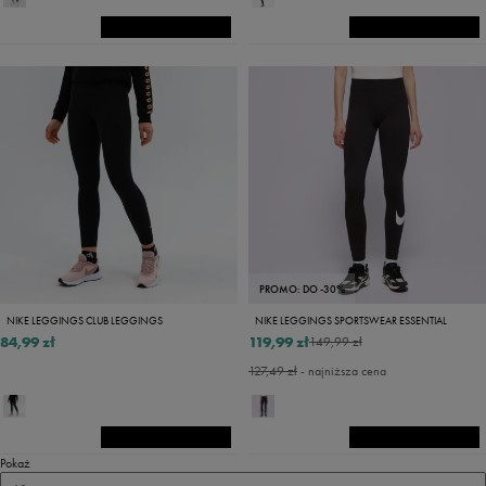
PROMO: DO -30%
NIKE LEGGINGS CLUB LEGGINGS
NIKE LEGGINGS SPORTSWEAR ESSENTIAL
84,99 zł
119,99 zł
149,99 zł
127,49 zł
- najniższa cena
Pokaż