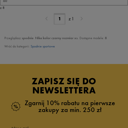
60
z 8
z
1
Przeglądasz
spodnie
Nike kolor czarny rozmiar xs
. Dostępne modele:
8
Wróć do kategorii:
Spodnie sportowe
ZAPISZ SIĘ DO
NEWSLETTERA
Zgarnij 10% rabatu na pierwsze
zakupy za min. 250 zł