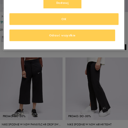
Dostosuj
PROMO: DO -30%
PROMO: DO -30%
NIKE SPODNIE M NK CLUB BB JOGGER
NIKE SPODNIE W NSW TREND WVN MR PANT
OK
197,99 zł
224,99 zł
219,99 zł
249,99 zł
215,99 zł
- najniższa cena
237,49 zł
- najniższa cena
Odrzuć wszystkie
PROMO: DO -30%
PROMO: DO -30%
NIKE SPODNIE W NSW PHNX FLC HR CROP SWTP
NIKE SPODNIE W NSW AIR HR TIGHT