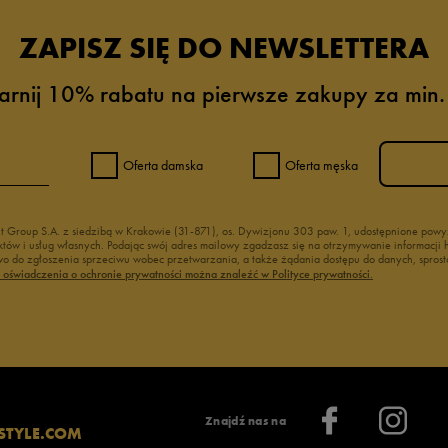
ZAPISZ SIĘ DO NEWSLETTERA
arnij 10% rabatu na pierwsze zakupy za min.
Oferta damska
Oferta męska
nt Group S.A. z siedzibą w Krakowie (31-871), os. Dywizjonu 303 paw. 1, udostępnione po
duktów i usług własnych. Podając swój adres mailowy zgadzasz się na otrzymywanie informacj
 do zgłoszenia sprzeciwu wobec przetwarzania, a także żądania dostępu do danych, sprost
ć oświadczenia o ochronie prywatności można znaleźć w Polityce prywatności.
Znajdź nas na
STYLE.COM