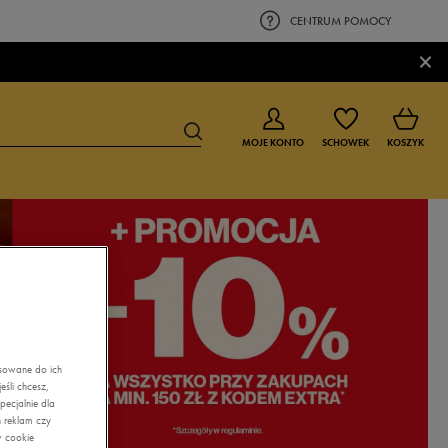
CENTRUM POMOCY
×
MOJE KONTO
SCHOWEK
KOSZYK
BUTY DLA CHŁOPCA
BUTY DLA DZIEWCZYNKI
0-4 lat
0-4 lat
4-8 lat
4-8 lat
9-16 lat
9-16 lat
asowane do ich
śli chcesz,
ecjalnie dla
 reklam czy
w cookie