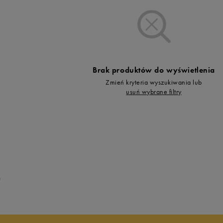
Vans
Timberland
Umbro
Under Armour
Up8
Brak produktów do wyświetlenia
U.S. Polo ASSN.
Zmień kryteria wyszukiwania lub
Vans
usuń wybrane filtry
0