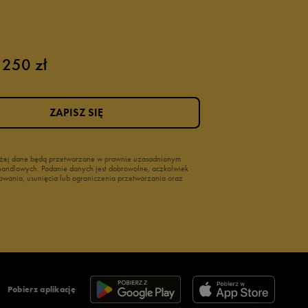
 250 zł
ZAPISZ SIĘ
wyżej dane będą przetwarzane w prawnie uzasadnionym
i handlowych. Podanie danych jest dobrowolne, aczkolwiek
owania, usunięcia lub ograniczenia przetwarzania oraz
Pobierz aplikację