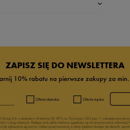
da recenzji
ZAPISZ SIĘ DO NEWSLETTERA
arnij 10% rabatu na pierwsze zakupy za min.
Oferta damska
Oferta męska
nt Group S.A. z siedzibą w Krakowie (31-871), os. Dywizjonu 303 paw. 1, udostępnione po
duktów i usług własnych. Podając swój adres mailowy zgadzasz się na otrzymywanie informacj
 do zgłoszenia sprzeciwu wobec przetwarzania, a także żądania dostępu do danych, sprost