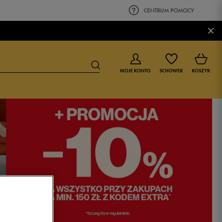
CENTRUM POMOCY
×
MOJE KONTO
SCHOWEK
KOSZYK
BUTY DLA CHŁOPCA
BUTY DLA DZIEWCZYNKI
0-4 lat
0-4 lat
4-8 lat
4-8 lat
9-16 lat
9-16 lat