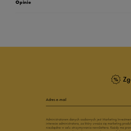
Opinie
Produkt nie posia
Zg
Adres e-mail
Administratorem danych osobowych jest Marketing Investme
interesie administratora, za który uważa się marketing pro
niezbędne w celu otrzymywania newslettera. Każdy ma prawo