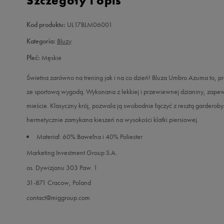
Szczegóły i opis
Kod produktu:
UL17BLM06001
Kategoria:
Bluzy
Płeć:
Męskie
Świetna zarówno na trening jak i na co dzień! Bluza Umbro Azuma to, pro
ze sportową wygodą. Wykonana z lekkiej i przewiewnej dzianiny, zapewni
mieście. Klasyczny krój, pozwala ją swobodnie łączyć z resztą garderoby
hermetycznie zamykana kieszeń na wysokości klatki piersiowej.
Materiał: 60% Bawełna i 40% Poliester
Marketing Investment Group S.A.
os. Dywizjonu 303 Paw. 1
31-871 Cracow, Poland
contact@miggroup.com