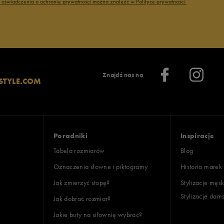
ć oświadczenia o ochronie prywatności można znaleźć w Polityce prywatności.
Znajdź nas na
STYLE.COM
Poradniki
Inspiracje
Tabela rozmiarów
Blog
Oznaczenia słowne i piktogramy
Historia marek
Jak zmierzyć stopę?
Stylizacje męsk
Stylizacje dam
Jak dobrać rozmiar?
Jakie buty na siłownię wybrać?