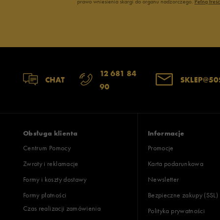
prawo wniesienia skargi do organu nadzorczego.
Pełną treś
12 681 84
CHAT
SKLEP@50
90
Obsługa klienta
Informacje
Centrum Pomocy
Promocje
Zwroty i reklamacje
Karta podarunkowa
Formy i koszty dostawy
Newsletter
Formy płatności
Bezpieczne zakupy (SSL)
Czas realizacji zamówienia
Polityka prywatności