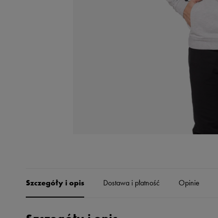
Skechers
Timberland
Umbro
Under Armour
Up8
U.S. Polo ASSN.
Vans
Szczegóły i opis
Dostawa i płatność
Opinie