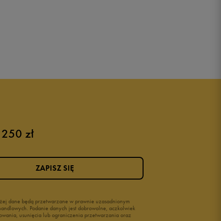
 250 zł
ZAPISZ SIĘ
wyżej dane będą przetwarzane w prawnie uzasadnionym
i handlowych. Podanie danych jest dobrowolne, aczkolwiek
owania, usunięcia lub ograniczenia przetwarzania oraz