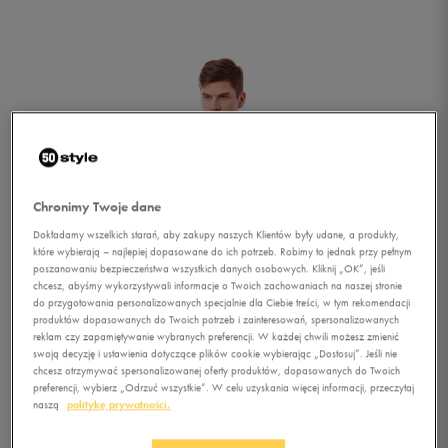
Chronimy Twoje dane
Dokładamy wszelkich starań, aby zakupy naszych Klientów były udane, a produkty,
które wybierają – najlepiej dopasowane do ich potrzeb. Robimy to jednak przy pełnym
poszanowaniu bezpieczeństwa wszystkich danych osobowych. Kliknij „OK”, jeśli
chcesz, abyśmy wykorzystywali informacje o Twoich zachowaniach na naszej stronie
do przygotowania personalizowanych specjalnie dla Ciebie treści, w tym rekomendacji
produktów dopasowanych do Twoich potrzeb i zainteresowań, spersonalizowanych
reklam czy zapamiętywanie wybranych preferencji. W każdej chwili możesz zmienić
swoją decyzję i ustawienia dotyczące plików cookie wybierając „Dostosuj”. Jeśli nie
chcesz otrzymywać spersonalizowanej oferty produktów, dopasowanych do Twoich
1/5
preferencji, wybierz „Odrzuć wszystkie”. W celu uzyskania więcej informacji, przeczytaj
naszą
politykę prywatności.