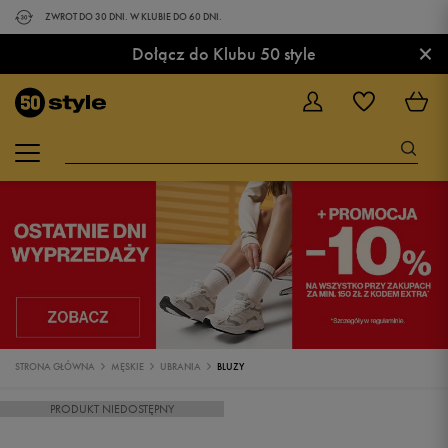
ZWROT DO 30 DNI. W KLUBIE DO 60 DNI.
×
Dołącz do Klubu 50 style
STRONA GŁÓWNA
MĘSKIE
UBRANIA
BLUZY
PRODUKT NIEDOSTĘPNY