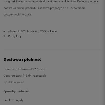
kangurek to cechy szczególnie doceniane przez klientów. Duże logowanie
podkreśla markę produktu. Ciekawa propozycja na uzupełnienie
codziennych stylizacji.
Materiał: 80% bawełna, 20% poliester
Prosty krój
Dostawa i płatność
Darmowa dostawa od 299,99 zł
Czas realizacji 1-5 dni roboczych
30 dni na zwrot
Sposoby płatności:
przelew zwykły