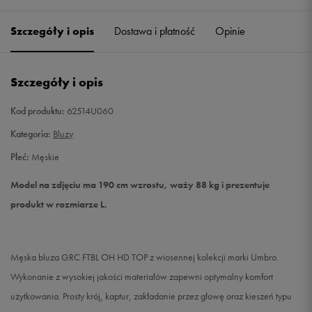
Szczegóły i opis
Dostawa i płatność
Opinie
M
Powiadom o dostępności
L
Powiadom o dostępności
Szczegóły i opis
XL
Powiadom o dostępności
Kod produktu:
62514U060
Kategoria:
Bluzy
XXL
Powiadom o dostępności
Płeć:
Męskie
XXXL
Powiadom o dostępności
Model na zdjęciu ma 190 cm wzrostu, waży 88 kg i prezentuje
produkt w rozmiarze L.
Męska bluza GRC FTBL OH HD TOP z wiosennej kolekcji marki Umbro.
Wykonanie z wysokiej jakości materiałów zapewni optymalny komfort
użytkowania. Prosty krój, kaptur, zakładanie przez głowę oraz kieszeń typu