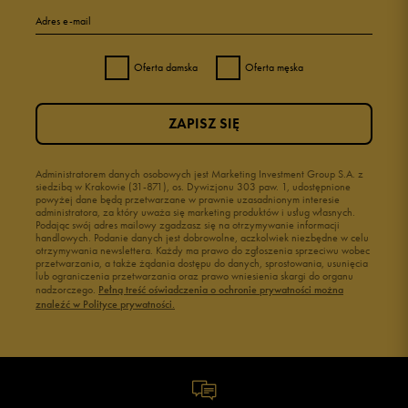
Adres e-mail
Oferta damska
Oferta męska
ZAPISZ SIĘ
Administratorem danych osobowych jest Marketing Investment Group S.A. z
siedzibą w Krakowie (31-871), os. Dywizjonu 303 paw. 1, udostępnione
powyżej dane będą przetwarzane w prawnie uzasadnionym interesie
administratora, za który uważa się marketing produktów i usług własnych.
Podając swój adres mailowy zgadzasz się na otrzymywanie informacji
handlowych. Podanie danych jest dobrowolne, aczkolwiek niezbędne w celu
otrzymywania newslettera. Każdy ma prawo do zgłoszenia sprzeciwu wobec
przetwarzania, a także żądania dostępu do danych, sprostowania, usunięcia
lub ograniczenia przetwarzania oraz prawo wniesienia skargi do organu
nadzorczego.
Pełną treść oświadczenia o ochronie prywatności można
znaleźć w Polityce prywatności.