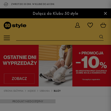
ZWROT DO 30 DNI. W KLUBIE DO 60 DNI.
×
Dołącz do Klubu 50 style
STRONA GŁÓWNA
MĘSKIE
UBRANIA
BLUZY
PRODUKT NIEDOSTĘPNY