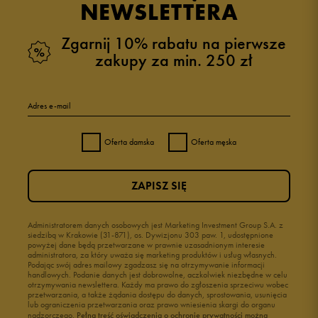
NEWSLETTERA
Zgarnij 10% rabatu na pierwsze
zakupy za min. 250 zł
Adres e-mail
Oferta damska
Oferta męska
ZAPISZ SIĘ
Administratorem danych osobowych jest Marketing Investment Group S.A. z
siedzibą w Krakowie (31-871), os. Dywizjonu 303 paw. 1, udostępnione
powyżej dane będą przetwarzane w prawnie uzasadnionym interesie
administratora, za który uważa się marketing produktów i usług własnych.
Podając swój adres mailowy zgadzasz się na otrzymywanie informacji
handlowych. Podanie danych jest dobrowolne, aczkolwiek niezbędne w celu
otrzymywania newslettera. Każdy ma prawo do zgłoszenia sprzeciwu wobec
przetwarzania, a także żądania dostępu do danych, sprostowania, usunięcia
lub ograniczenia przetwarzania oraz prawo wniesienia skargi do organu
nadzorczego.
Pełną treść oświadczenia o ochronie prywatności można