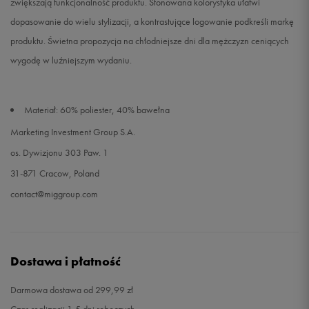
zwiększają funkcjonalność produktu. Stonowana kolorystyka ułatwi
dopasowanie do wielu stylizacji, a kontrastujące logowanie podkreśli markę
produktu. Świetna propozycja na chłodniejsze dni dla mężczyzn ceniących
wygodę w luźniejszym wydaniu.
Materiał: 60% poliester, 40% bawełna
Marketing Investment Group S.A.
os. Dywizjonu 303 Paw. 1
31-871 Cracow, Poland
contact@miggroup.com
Dostawa i płatność
Darmowa dostawa od 299,99 zł