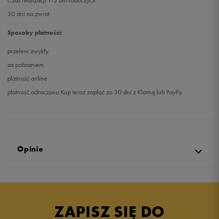
Czas realizacji 1-5 dni roboczych
30 dni na zwrot
Sposoby płatności:
przelew zwykły
za pobraniem
płatność online
płatność odroczona Kup teraz zapłać za 30 dni z Klarną lub PayPo
Opinie
Produkt nie posiada recenzji
ZAPISZ SIĘ DO