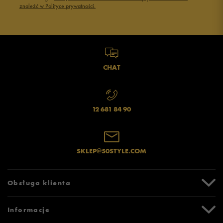
znaleźć w Polityce prywatności.
CHAT
12 681 84 90
SKLEP@50STYLE.COM
Obsługa klienta
Centrum Pomocy
Informacje
Zwroty i reklamacje