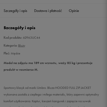
Szczegóły i opis
Dostawa i płatność
Opinie
M
Powiadom o dostępności
L
Powiadom o dostępności
Szczegóły i opis
XL
Powiadom o dostępności
Kod produktu:
62963UC44
Kategoria:
Bluzy
XXL
Powiadom o dostępności
Płeć:
Męskie
Model na zdjęciu ma 189 cm wzrostu, waży 85 kg i prezentuje
produkt w rozmiarze M.
Sportowy klasyk od marki Umbro. Bluza HOODED FULL ZIP JACKET
wykonana została z ciepłego i miłego materiału, który zapewni optymalny
komfort użytkowania. Kaptur, kieszeń kangurek i zapięcie na suwak