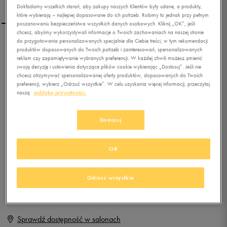
Dokładamy wszelkich starań, aby zakupy naszych Klientów były udane, a produkty,
które wybierają – najlepiej dopasowane do ich potrzeb. Robimy to jednak przy pełnym
poszanowaniu bezpieczeństwa wszystkich danych osobowych. Kliknij „OK”, jeśli
chcesz, abyśmy wykorzystywali informacje o Twoich zachowaniach na naszej stronie
do przygotowania personalizowanych specjalnie dla Ciebie treści, w tym rekomendacji
UMBRO BLUZA HOODED
produktów dopasowanych do Twoich potrzeb i zainteresowań, spersonalizowanych
FULL ZIP JACKET
reklam czy zapamiętywanie wybranych preferencji. W każdej chwili możesz zmienić
swoją decyzję i ustawienia dotyczące plików cookie wybierając „Dostosuj”. Jeśli nie
chcesz otrzymywać spersonalizowanej oferty produktów, dopasowanych do Twoich
0.0
(
0
)
preferencji, wybierz „Odrzuć wszystkie”. W celu uzyskania więcej informacji, przeczytaj
9,99
zł
z Vat
naszą
politykę prywatności.
+ 50 PKT W
KLUBIE 50 STYLE
Dostosuj
OK
Produkt niedostępny
Jeśli artykuł będzie ponownie dostępny, otrzymasz od nas powiadomienie.
Odrzuć wszystkie
Wybierz rozmiar
Sprawdź dostępność w salonach
S
Powiadom o dostępności