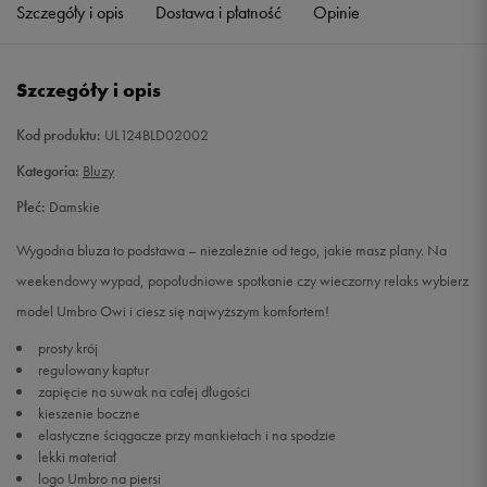
Szczegóły i opis
Dostawa i płatność
Opinie
Szczegóły i opis
Kod produktu:
UL124BLD02002
Kategoria:
Bluzy
Płeć:
Damskie
Wygodna bluza to podstawa – niezależnie od tego, jakie masz plany. Na
weekendowy wypad, popołudniowe spotkanie czy wieczorny relaks wybierz
model Umbro Owi i ciesz się najwyższym komfortem!
prosty krój
regulowany kaptur
zapięcie na suwak na całej długości
kieszenie boczne
elastyczne ściągacze przy mankietach i na spodzie
lekki materiał
logo Umbro na piersi