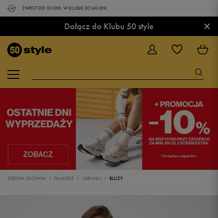
ZWROT DO 30 DNI. W KLUBIE DO 60 DNI.
×
Dołącz do Klubu 50 style
STRONA GŁÓWNA
DAMSKIE
UBRANIA
BLUZY