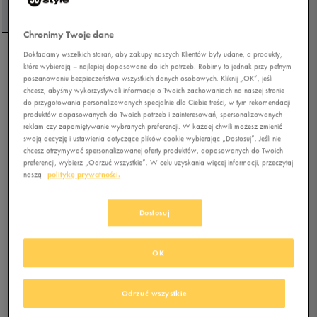
Chronimy Twoje dane
Dokładamy wszelkich starań, aby zakupy naszych Klientów były udane, a produkty,
UMBRO BLUZA Z
które wybierają – najlepiej dopasowane do ich potrzeb. Robimy to jednak przy pełnym
poszanowaniu bezpieczeństwa wszystkich danych osobowych. Kliknij „OK”, jeśli
KAPTUREM OWI
chcesz, abyśmy wykorzystywali informacje o Twoich zachowaniach na naszej stronie
do przygotowania personalizowanych specjalnie dla Ciebie treści, w tym rekomendacji
5.0
(
19
)
produktów dopasowanych do Twoich potrzeb i zainteresowań, spersonalizowanych
reklam czy zapamiętywanie wybranych preferencji. W każdej chwili możesz zmienić
82,49
zł
z Vat
swoją decyzję i ustawienia dotyczące plików cookie wybierając „Dostosuj”. Jeśli nie
chcesz otrzymywać spersonalizowanej oferty produktów, dopasowanych do Twoich
+ 750 PKT W
KLUBIE 50 STYLE
preferencji, wybierz „Odrzuć wszystkie”. W celu uzyskania więcej informacji, przeczytaj
naszą
politykę prywatności.
Kolor:
beżowy
Dostosuj
OK
Odrzuć wszystkie
Wybierz rozmiar