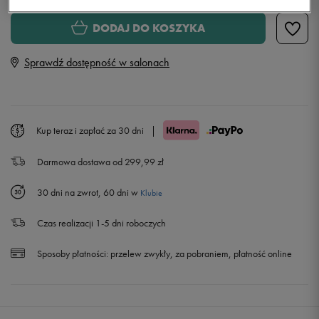
S
DODAJ DO KOSZYKA
Sprawdź dostępność w salonach
M
L
Powiadom o dostępności
Kup teraz i zapłać za 30 dni
|
XL
Darmowa dostawa od 299,99 zł
30 dni na zwrot, 60 dni w
Klubie
Czas realizacji 1-5 dni roboczych
Sposoby płatności:
przelew zwykły, za pobraniem, płatność online