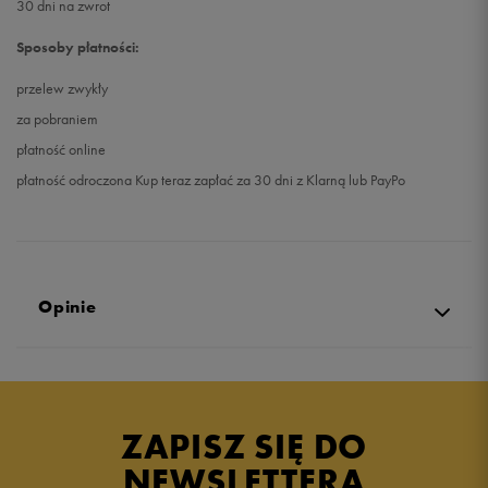
30 dni na zwrot
Sposoby płatności:
przelew zwykły
za pobraniem
płatność online
płatność odroczona Kup teraz zapłać za 30 dni z Klarną lub PayPo
Opinie
5.0
opinii klientów
19
z całego okresu
ZAPISZ SIĘ DO
zebranych i zweryfikowanych przez
NEWSLETTERA