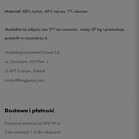
Materiał: 48% nylon, 45% rayon, 7% elastan
Modelka na zdjęciu ma 177 cm wzrostu, waży 57 kg i prezentuje
produkt w rozmiarze S.
Marketing Investment Group S.A.
os. Dywizjonu 303 Paw. 1
31-871 Cracow, Poland
contact@miggroup.com
Dostawa i płatność
Darmowa dostawa od 299,99 zł
Czas realizacji 1-5 dni roboczych