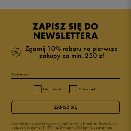
5.0
opinii klientów
22
z całego okresu
ZAPISZ SIĘ DO
zebranych i zweryfikowanych przez
NEWSLETTERA
Zgarnij 10% rabatu na pierwsze
zakupy za min. 250 zł
5
100%
Adres e-mail
4
0%
Oferta damska
Oferta męska
3
0%
ZAPISZ SIĘ
2
0%
1
Administratorem danych osobowych jest Marketing Investment Group S.A. z
0%
siedzibą w Krakowie (31-871), os. Dywizjonu 303 paw. 1, udostępnione