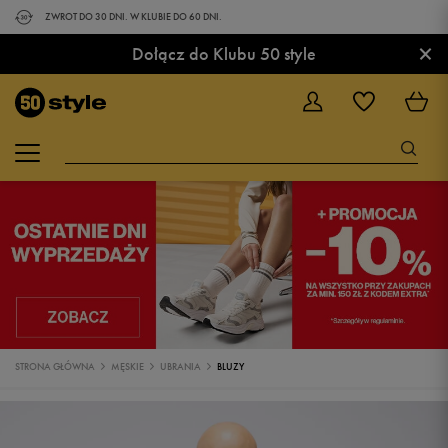
ZWROT DO 30 DNI. W KLUBIE DO 60 DNI.
×
Dołącz do Klubu 50 style
STRONA GŁÓWNA
MĘSKIE
UBRANIA
BLUZY