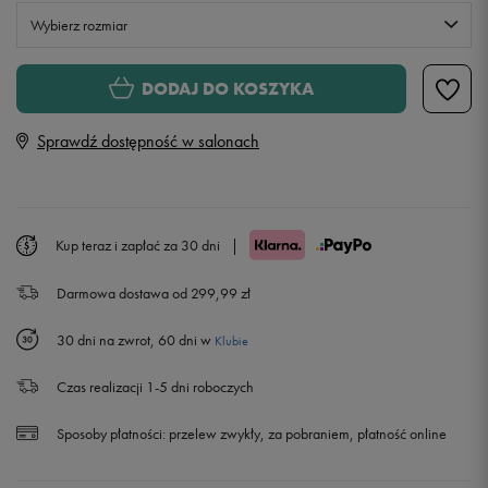
Wybierz rozmiar
XS
Powiadom o dostępności
DODAJ DO KOSZYKA
Sprawdź dostępność w salonach
S
M
Kup teraz i zapłać za 30 dni
|
L
Powiadom o dostępności
Darmowa dostawa od 299,99 zł
XL
Powiadom o dostępności
30 dni na zwrot, 60 dni w
Klubie
XXL
Powiadom o dostępności
Czas realizacji 1-5 dni roboczych
Sposoby płatności:
przelew zwykły, za pobraniem, płatność online