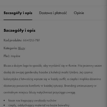
Szczegóły i opis
Dostawa i płatność
Opinie
Szczegóły i opis
Kod produktu:
66412U-78F
Kategoria:
Bluzy
Płeć:
Męskie
Bluza z dużym logo to sposób, aby wyróżnić się w tłumie. Na jesienny sezon
dodaj do swojej garderoby hoodie z kolekcji marki Umbro. Jej czarna
kolorystyka z łatwością wpisze się w każdy outfit, a ciepła i miękka dzianina
dostarczy poczucia komfortu w każdej sytuacji. Branding umieszczony w
centralnym miejscu bluzy natychmiast przyciąga uwagę.
fason nie krępujący swobody ruchów
ciepły, oddychający materiał na bazie bawełny