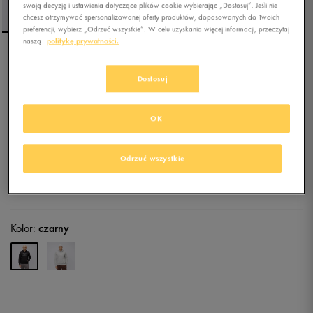
swoją decyzję i ustawienia dotyczące plików cookie wybierając „Dostosuj”. Jeśli nie
chcesz otrzymywać spersonalizowanej oferty produktów, dopasowanych do Twoich
preferencji, wybierz „Odrzuć wszystkie”. W celu uzyskania więcej informacji, przeczytaj
naszą
politykę prywatności.
UMBRO BLUZA Z
KAPTUREM SWEAT TOPS
Dostosuj
5.0
(
22
)
OK
59,99
zł
z Vat
67,49
zł
-11%
(najniższa cena od momentu wprowadzenia produktu)
Odrzuć wszystkie
79,99
zł
-25%
(cena bezpośrednio przed promocją)
+ 400 PKT W
KLUBIE 50 STYLE
Kolor:
czarny