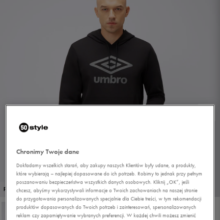
Chronimy Twoje dane
Dokładamy wszelkich starań, aby zakupy naszych Klientów były udane, a produkty,
które wybierają – najlepiej dopasowane do ich potrzeb. Robimy to jednak przy pełnym
poszanowaniu bezpieczeństwa wszystkich danych osobowych. Kliknij „OK”, jeśli
1/4
PROMO: DO -30%
chcesz, abyśmy wykorzystywali informacje o Twoich zachowaniach na naszej stronie
do przygotowania personalizowanych specjalnie dla Ciebie treści, w tym rekomendacji
produktów dopasowanych do Twoich potrzeb i zainteresowań, spersonalizowanych
reklam czy zapamiętywanie wybranych preferencji. W każdej chwili możesz zmienić