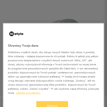
Chronimy Twoje dane
Dokładamy wszelkich starań, aby zakupy naszych Klientów były udane, a produkty,
które wybierają – najlepiej dopasowane do ich potrzeb. Robimy to jednak przy pełnym
poszanowaniu bezpieczeństwa wszystkich danych osobowych. Kliknij „OK”, jeśli
chcesz, abyśmy wykorzystywali informacje o Twoich zachowaniach na naszej stronie
do przygotowania personalizowanych specjalnie dla Ciebie treści, w tym rekomendacji
produktów dopasowanych do Twoich potrzeb i zainteresowań, spersonalizowanych
reklam czy zapamiętywanie wybranych preferencji. W każdej chwili możesz zmienić
swoją decyzję i ustawienia dotyczące plików cookie wybierając „Dostosuj”. Jeśli nie
chcesz otrzymywać spersonalizowanej oferty produktów, dopasowanych do Twoich
preferencji, wybierz „Odrzuć wszystkie”. W celu uzyskania więcej informacji, przeczytaj
1/2
naszą
politykę prywatności.
Dostosuj