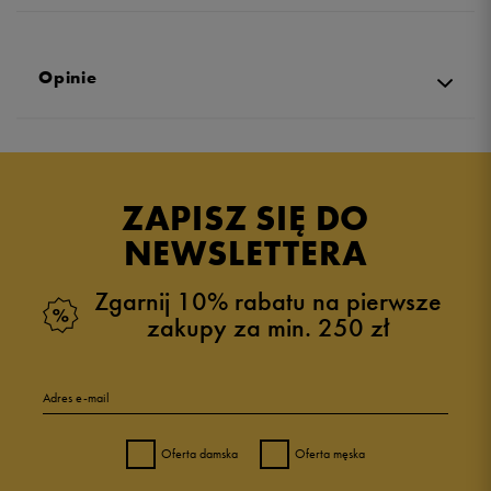
Opinie
4.9
opinii klientów
162
z całego okresu
ZAPISZ SIĘ DO
zebranych i zweryfikowanych przez
NEWSLETTERA
Zgarnij 10% rabatu na pierwsze
zakupy za min. 250 zł
5
94%
Adres e-mail
4
3%
Oferta damska
Oferta męska
3
1%