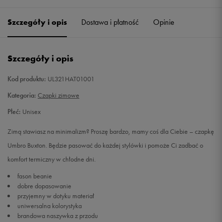
Szczegóły i opis
Dostawa i płatność
Opinie
Szczegóły i opis
Kod produktu:
UL321HAT01001
Kategoria:
Czapki zimowe
Płeć:
Unisex
Zimą stawiasz na minimalizm? Proszę bardzo, mamy coś dla Ciebie – czapkę
Umbro Buxton. Będzie pasować do każdej stylówki i pomoże Ci zadbać o
komfort termiczny w chłodne dni.
fason beanie
dobre dopasowanie
przyjemny w dotyku materiał
uniwersalna kolorystyka
brandowa naszywka z przodu