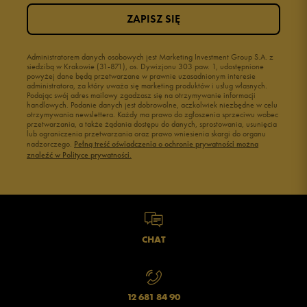
ZAPISZ SIĘ
2
1%
1
Administratorem danych osobowych jest Marketing Investment Group S.A. z
1%
siedzibą w Krakowie (31-871), os. Dywizjonu 303 paw. 1, udostępnione
powyżej dane będą przetwarzane w prawnie uzasadnionym interesie
administratora, za który uważa się marketing produktów i usług własnych.
Podając swój adres mailowy zgadzasz się na otrzymywanie informacji
handlowych. Podanie danych jest dobrowolne, aczkolwiek niezbędne w celu
otrzymywania newslettera. Każdy ma prawo do zgłoszenia sprzeciwu wobec
przetwarzania, a także żądania dostępu do danych, sprostowania, usunięcia
lub ograniczenia przetwarzania oraz prawo wniesienia skargi do organu
Jak zbieramy opinie?
nadzorczego.
Pełną treść oświadczenia o ochronie prywatności można
znaleźć w Polityce prywatności.
Opinie klientów
Wyczyść
Szukaj
CHAT
12 681 84 90