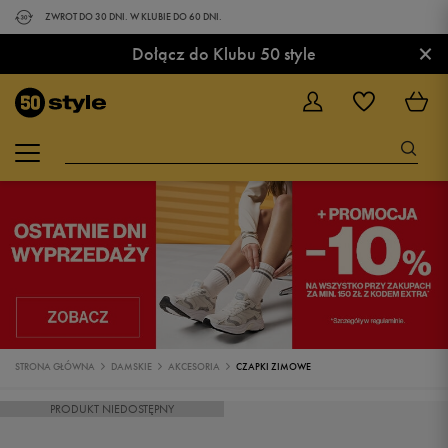
ZWROT DO 30 DNI. W KLUBIE DO 60 DNI.
×
Dołącz do Klubu 50 style
STRONA GŁÓWNA
DAMSKIE
AKCESORIA
CZAPKI ZIMOWE
PRODUKT NIEDOSTĘPNY