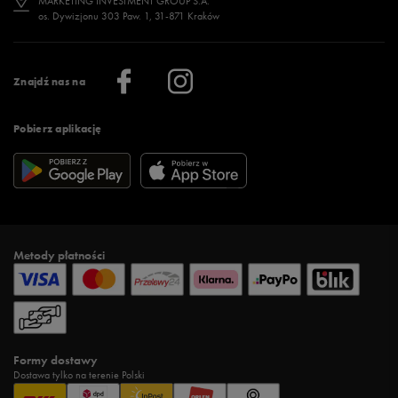
MARKETING INVESTMENT GROUP S.A.
os. Dywizjonu 303 Paw. 1, 31-871 Kraków
Więcej >
Klub 50 style
Regulamin sklepu 50 style
Praca
Regulamin aplikacji 50 style
Informacje o firmie
Więcej regulaminów >
Znajdź nas na
Pobierz aplikację
Metody płatności
Formy dostawy
Dostawa tylko na terenie Polski