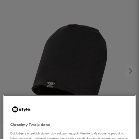
1/2
Chronimy Twoje dane
Dokładamy wszelkich starań, aby zakupy naszych Klientów były udane, a produkty,
które wybierają – najlepiej dopasowane do ich potrzeb. Robimy to jednak przy pełnym