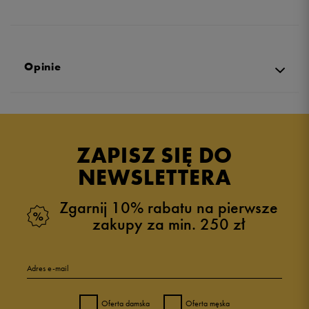
Opinie
5.0
opinii klientów
48
z całego okresu
ZAPISZ SIĘ DO
zebranych i zweryfikowanych przez
NEWSLETTERA
Zgarnij 10% rabatu na pierwsze
zakupy za min. 250 zł
5
96%
Adres e-mail
4
4%
Oferta damska
Oferta męska