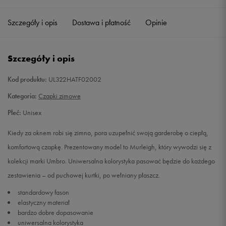
Szczegóły i opis
Dostawa i płatność
Opinie
Szczegóły i opis
Kod produktu:
UL322HATF02002
Kategoria:
Czapki zimowe
Płeć:
Unisex
Kiedy za oknem robi się zimno, pora uzupełnić swoją garderobę o ciepłą,
komfortową czapkę. Prezentowany model to Murleigh, który wywodzi się z
kolekcji marki Umbro. Uniwersalna kolorystyka pasować będzie do każdego
zestawienia – od puchowej kurtki, po wełniany płaszcz.
standardowy fason
elastyczny materiał
bardzo dobre dopasowanie
uniwersalna kolorystyka