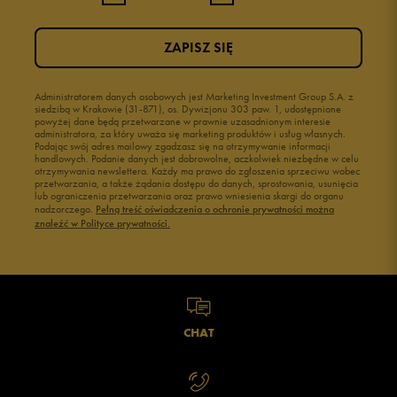
3
0%
ZAPISZ SIĘ
2
0%
1
Administratorem danych osobowych jest Marketing Investment Group S.A. z
0%
siedzibą w Krakowie (31-871), os. Dywizjonu 303 paw. 1, udostępnione
powyżej dane będą przetwarzane w prawnie uzasadnionym interesie
administratora, za który uważa się marketing produktów i usług własnych.
Podając swój adres mailowy zgadzasz się na otrzymywanie informacji
handlowych. Podanie danych jest dobrowolne, aczkolwiek niezbędne w celu
otrzymywania newslettera. Każdy ma prawo do zgłoszenia sprzeciwu wobec
przetwarzania, a także żądania dostępu do danych, sprostowania, usunięcia
lub ograniczenia przetwarzania oraz prawo wniesienia skargi do organu
Jak zbieramy opinie?
nadzorczego.
Pełną treść oświadczenia o ochronie prywatności można
znaleźć w Polityce prywatności.
Opinie klientów
Wyczyść
Szukaj
CHAT