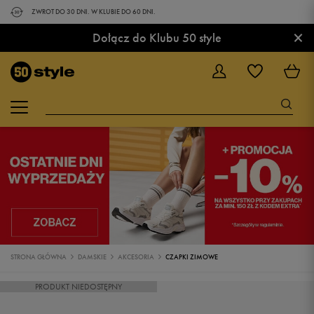
ZWROT DO 30 DNI. W KLUBIE DO 60 DNI.
×
Dołącz do Klubu 50 style
STRONA GŁÓWNA
DAMSKIE
AKCESORIA
CZAPKI ZIMOWE
PRODUKT NIEDOSTĘPNY