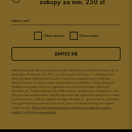
zakupy za min. 250 zł
5
100%
Adres e-mail
4
0%
Oferta damska
Oferta męska
3
0%
ZAPISZ SIĘ
2
0%
1
Administratorem danych osobowych jest Marketing Investment Group S.A. z
0%
siedzibą w Krakowie (31-871), os. Dywizjonu 303 paw. 1, udostępnione
powyżej dane będą przetwarzane w prawnie uzasadnionym interesie
administratora, za który uważa się marketing produktów i usług własnych.
Podając swój adres mailowy zgadzasz się na otrzymywanie informacji
handlowych. Podanie danych jest dobrowolne, aczkolwiek niezbędne w celu
otrzymywania newslettera. Każdy ma prawo do zgłoszenia sprzeciwu wobec
przetwarzania, a także żądania dostępu do danych, sprostowania, usunięcia
lub ograniczenia przetwarzania oraz prawo wniesienia skargi do organu
Jak zbieramy opinie?
nadzorczego.
Pełną treść oświadczenia o ochronie prywatności można
znaleźć w Polityce prywatności.
Opinie klientów