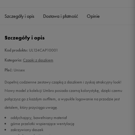
Szczegóły i opis
Dostawa i płatność
Opinie
Szczegóły i opis
Kod produktu:
UL124CAP10001
Kategoria:
Czapki z daszkiem
Płeć:
Unisex
Dopełnij codzienne zestawy czapką z daszkiem i zyskaj atrakcyjny look!
Nowy model z kolekcji Umbro posiada czarną kolorystykę, dzięki czemu
połączysz go z każdym outfitem, a wypukłe logowanie na przodzie jest
detalem, który przyciąga uwagę.
oddychający, bawełniany materiał
górne przelotki wspierające wentylację
zakrzywiony daszek