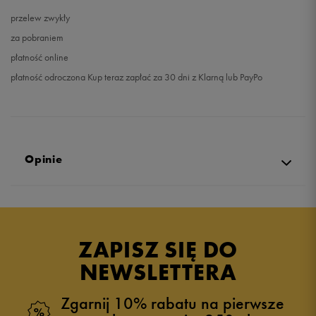
przelew zwykły
za pobraniem
płatność online
płatność odroczona Kup teraz zapłać za 30 dni z Klarną lub PayPo
Opinie
5.0
opinii klientów
64
z całego okresu
ZAPISZ SIĘ DO
zebranych i zweryfikowanych przez
NEWSLETTERA
Zgarnij 10% rabatu na pierwsze