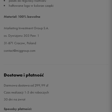
pasek do regulacji rozmiaru
haftowane logo w kolorze czapki
Materiał: 100% bawełna
Marketing Investment Group S.A.
os. Dywizjonu 303 Paw. 1
31-871 Cracow, Poland
contact@miggroup.com
Dostawa i płatność
Darmowa dostawa od 299,99 zł
Czas realizacji 1-5 dni roboczych
30 dni na zwrot
Sposoby płatności: