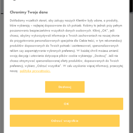
Chronimy Twoje dane
Dokładamy wszelkich starań, aby zakupy naszych Klientów były udane, a produkty,
które wybierają – najlepiej dopasowane do ich potrzeb. Robimy to jednak przy pełnym
UMBRO CZAPKA UMBRO
poszanowaniu bezpieczeństwa wszystkich danych osobowych. Kliknij „OK”, jeśli
Z DASZKIEM GAMATA
chcesz, abyśmy wykorzystywali informacje o Twoich zachowaniach na naszej stronie
do przygotowania personalizowanych specjalnie dla Ciebie treści, w tym rekomendacji
produktów dopasowanych do Twoich potrzeb i zainteresowań, spersonalizowanych
5.0
(
64
)
reklam czy zapamiętywanie wybranych preferencji. W każdej chwili możesz zmienić
13,99
zł
z Vat
swoją decyzję i ustawienia dotyczące plików cookie wybierając „Dostosuj”. Jeśli nie
chcesz otrzymywać spersonalizowanej oferty produktów, dopasowanych do Twoich
17,49
zł
-20%
(najniższa cena od momentu wprowadzenia produktu)
preferencji, wybierz „Odrzuć wszystkie”. W celu uzyskania więcej informacji, przeczytaj
19,99
zł
-30%
(cena bezpośrednio przed promocją)
naszą
politykę prywatności.
+ 100 PKT W
KLUBIE 50 STYLE
Dostosuj
Kolor:
czarny
OK
Odrzuć wszystkie