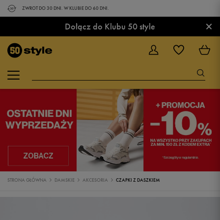
ZWROT DO 30 DNI. W KLUBIE DO 60 DNI.
×
Dołącz do Klubu 50 style
STRONA GŁÓWNA
DAMSKIE
AKCESORIA
CZAPKI Z DASZKIEM