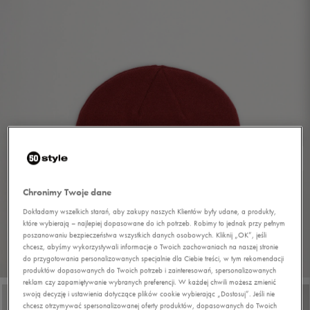
Chronimy Twoje dane
Dokładamy wszelkich starań, aby zakupy naszych Klientów były udane, a produkty,
które wybierają – najlepiej dopasowane do ich potrzeb. Robimy to jednak przy pełnym
poszanowaniu bezpieczeństwa wszystkich danych osobowych. Kliknij „OK”, jeśli
chcesz, abyśmy wykorzystywali informacje o Twoich zachowaniach na naszej stronie
do przygotowania personalizowanych specjalnie dla Ciebie treści, w tym rekomendacji
1/5
produktów dopasowanych do Twoich potrzeb i zainteresowań, spersonalizowanych
reklam czy zapamiętywanie wybranych preferencji. W każdej chwili możesz zmienić
swoją decyzję i ustawienia dotyczące plików cookie wybierając „Dostosuj”. Jeśli nie
chcesz otrzymywać spersonalizowanej oferty produktów, dopasowanych do Twoich