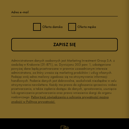
5
100%
Adres e-mail
4
0%
Oferta damska
Oferta męska
3
0%
ZAPISZ SIĘ
2
0%
1
Administratorem danych osobowych jest Marketing Investment Group S.A. z
0%
siedzibą w Krakowie (31-871), os. Dywizjonu 303 paw. 1, udostępnione
powyżej dane będą przetwarzane w prawnie uzasadnionym interesie
administratora, za który uważa się marketing produktów i usług własnych.
Podając swój adres mailowy zgadzasz się na otrzymywanie informacji
handlowych. Podanie danych jest dobrowolne, aczkolwiek niezbędne w celu
otrzymywania newslettera. Każdy ma prawo do zgłoszenia sprzeciwu wobec
przetwarzania, a także żądania dostępu do danych, sprostowania, usunięcia
lub ograniczenia przetwarzania oraz prawo wniesienia skargi do organu
Jak zbieramy opinie?
nadzorczego.
Pełną treść oświadczenia o ochronie prywatności można
znaleźć w Polityce prywatności.
Opinie klientów