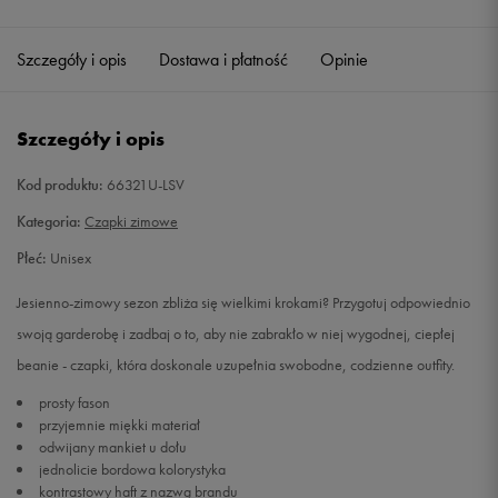
Szczegóły i opis
Dostawa i płatność
Opinie
Szczegóły i opis
Kod produktu:
66321U-LSV
Kategoria:
Czapki zimowe
Płeć:
Unisex
Jesienno-zimowy sezon zbliża się wielkimi krokami? Przygotuj odpowiednio
swoją garderobę i zadbaj o to, aby nie zabrakło w niej wygodnej, ciepłej
beanie - czapki, która doskonale uzupełnia swobodne, codzienne outfity.
prosty fason
przyjemnie miękki materiał
odwijany mankiet u dołu
jednolicie bordowa kolorystyka
kontrastowy haft z nazwą brandu