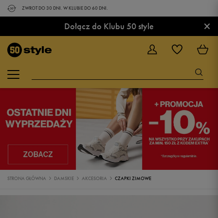
ZWROT DO 30 DNI. W KLUBIE DO 60 DNI.
×
Dołącz do Klubu 50 style
STRONA GŁÓWNA
DAMSKIE
AKCESORIA
CZAPKI ZIMOWE