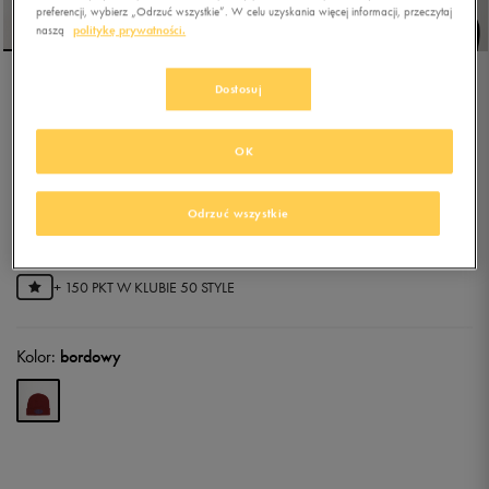
preferencji, wybierz „Odrzuć wszystkie”. W celu uzyskania więcej informacji, przeczytaj
naszą
politykę prywatności.
Dostosuj
UMBRO CZAPKA ZIMOWA
VARSITY BEANIE
OK
5.0
(
1
)
29,99
zł
z Vat
Odrzuć wszystkie
44,99
zł
-33%
(najniższa cena od momentu wprowadzenia produktu)
89,99
zł
-67%
(cena początkowa)
+ 150 PKT W
KLUBIE 50 STYLE
Kolor:
bordowy