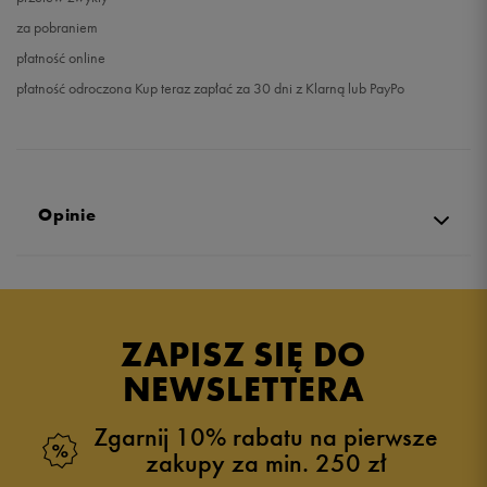
za pobraniem
płatność online
płatność odroczona Kup teraz zapłać za 30 dni z Klarną lub PayPo
Opinie
5.0
opinii klientów
1
z całego okresu
ZAPISZ SIĘ DO
zebranych i zweryfikowanych przez
NEWSLETTERA
Zgarnij 10% rabatu na pierwsze
zakupy za min. 250 zł