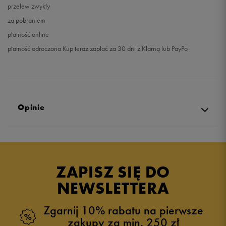
przelew zwykły
za pobraniem
płatność online
płatność odroczona Kup teraz zapłać za 30 dni z Klarną lub PayPo
Opinie
Produkt nie posiada recenzji
ZAPISZ SIĘ DO
NEWSLETTERA
Zgarnij 10% rabatu na pierwsze
zakupy za min. 250 zł