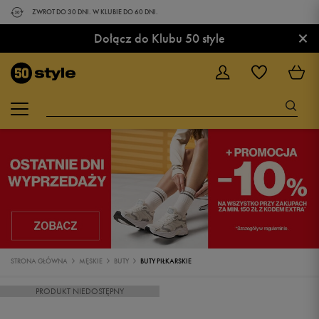
ZWROT DO 30 DNI. W KLUBIE DO 60 DNI.
×
Dołącz do Klubu 50 style
STRONA GŁÓWNA
MĘSKIE
BUTY
BUTY PIŁKARSKIE
PRODUKT NIEDOSTĘPNY