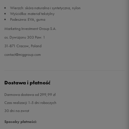
Wierzch: skóra naturalna i syntetyczna, nylon
45,5
29,5 cm
Powiadom o dostępności
Wyściółka: materiał tekstylny
Podeszwa: EVA, guma
46
30 cm
Powiadom o dostępności
Marketing Investment Group S.A.
os. Dywizjonu 303 Paw. 1
47
30,5 cm
Powiadom o dostępności
31-871 Cracow, Poland
contact@miggroup.com
47,5
31 cm
Powiadom o dostępności
Dostawa i płatność
Darmowa dostawa od 299,99 zł
Czas realizacji 1-5 dni roboczych
30 dni na zwrot
Sposoby płatności: