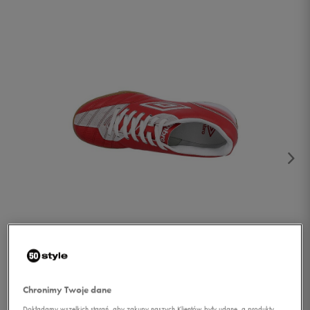
1/2
Chronimy Twoje dane
Dokładamy wszelkich starań, aby zakupy naszych Klientów były udane, a produkty,