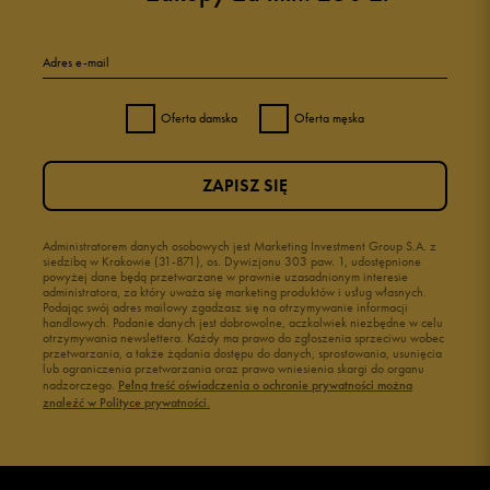
Adres e-mail
Oferta damska
Oferta męska
ZAPISZ SIĘ
Administratorem danych osobowych jest Marketing Investment Group S.A. z
siedzibą w Krakowie (31-871), os. Dywizjonu 303 paw. 1, udostępnione
powyżej dane będą przetwarzane w prawnie uzasadnionym interesie
administratora, za który uważa się marketing produktów i usług własnych.
Podając swój adres mailowy zgadzasz się na otrzymywanie informacji
handlowych. Podanie danych jest dobrowolne, aczkolwiek niezbędne w celu
otrzymywania newslettera. Każdy ma prawo do zgłoszenia sprzeciwu wobec
przetwarzania, a także żądania dostępu do danych, sprostowania, usunięcia
lub ograniczenia przetwarzania oraz prawo wniesienia skargi do organu
nadzorczego.
Pełną treść oświadczenia o ochronie prywatności można
znaleźć w Polityce prywatności.