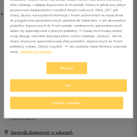
które wybierają – najlepiej dopasowane do ich potrzeb. Robimy to jednak przy pełnym
poszanowaniu bezpieczeństwa wszystkich danych osobowych. Kliknij „OK”, jeśli
chcesz, abyśmy wykorzystywali informacje o Twoich zachowaniach na naszej stronie
do przygotowania personalizowanych specjalnie dla Ciebie treści, w tym rekomendacji
produktów dopasowanych do Twoich potrzeb i zainteresowań, spersonalizowanych
UMBRO DECCO IC
reklam czy zapamiętywanie wybranych preferencji. W każdej chwili możesz zmienić
swoją decyzję i ustawienia dotyczące plików cookie wybierając „Dostosuj”. Jeśli nie
chcesz otrzymywać spersonalizowanej oferty produktów, dopasowanych do Twoich
preferencji, wybierz „Odrzuć wszystkie”. W celu uzyskania więcej informacji, przeczytaj
0.0
(
0
)
naszą
politykę prywatności.
0
zł
z Vat
+ 0 PKT W
KLUBIE 50 STYLE
Dostosuj
OK
Produkt niedostępny
Odrzuć wszystkie
Jeśli artykuł będzie ponownie dostępny, otrzymasz od nas powiadomienie.
Wybierz rozmiar
Sprawdź dostępność w salonach
Rozmiary EU
Rozmiary US