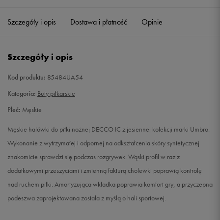
40
25 cm
Powiadom o dostępności
Szczegóły i opis
Dostawa i płatność
Opinie
40,5
25,5 cm
Powiadom o dostępności
Szczegóły i opis
41
26 cm
Powiadom o dostępności
Kod produktu:
85484UA54
42
26,5 cm
Powiadom o dostępności
Kategoria:
Buty piłkarskie
Płeć:
Męskie
42,5
27 cm
Powiadom o dostępności
Męskie halówki do piłki nożnej DECCO IC z jesiennej kolekcji marki Umbro.
43
27,5 cm
Powiadom o dostępności
Wykonanie z wytrzymałej i odpornej na odkształcenia skóry syntetycznej
znakomicie sprawdzi się podczas rozgrywek. Wąski profil w raz z
44
28,5 cm
Powiadom o dostępności
dodatkowymi przeszyciami i zmienną fakturą cholewki poprawią kontrolę
nad ruchem piłki. Amortyzująca wkładka poprawia komfort gry, a przyczepna
44,5
28,5 cm
Powiadom o dostępności
podeszwa zaprojektowana została z myślą o hali sportowej.
45
29 cm
Powiadom o dostępności