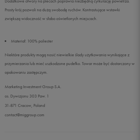
Dodatkowe otwory na plecach poprawia niezbędną cyrkulację powietrza.
Prosty krój pozwoli na dużą swobodę ruchów. Kontrastujące wstawki
zwiększą widoczność w słabo oświetlonych miejscach.
Materiał: 100% poliester
Niektóre produkty mogą nosić niewielkie ślady użytkowania wynikające z
przymierzania lub mieć uszkodzone pudełko. Towar może być dostarczony w
opakowaniu zastępczym.
Marketing Investment Group S.A.
os. Dywizjonu 303 Paw. 1
31-871 Cracow, Poland
contact@miggroup.com