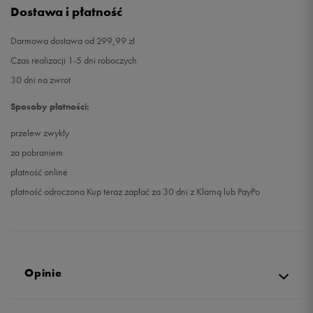
Dostawa i płatność
Darmowa dostawa od 299,99 zł
Czas realizacji 1-5 dni roboczych
30 dni na zwrot
Sposoby płatności:
przelew zwykły
za pobraniem
płatność online
płatność odroczona Kup teraz zapłać za 30 dni z Klarną lub PayPo
Opinie
Produkt nie posiada recenzji