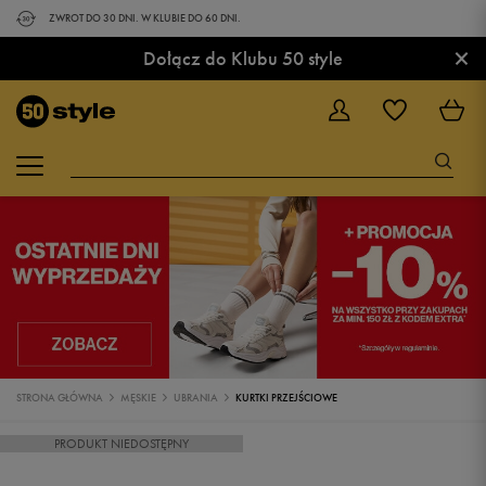
ZWROT DO 30 DNI. W KLUBIE DO 60 DNI.
×
Dołącz do Klubu 50 style
STRONA GŁÓWNA
MĘSKIE
UBRANIA
KURTKI PRZEJŚCIOWE
PRODUKT NIEDOSTĘPNY