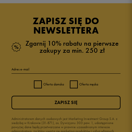
ZAPISZ SIĘ DO
NEWSLETTERA
Zgarnij 10% rabatu na pierwsze
zakupy za min. 250 zł
Adres e-mail
Oferta damska
Oferta męska
ZAPISZ SIĘ
Administratorem danych osobowych jest Marketing Investment Group S.A. z
siedzibą w Krakowie (31-871), os. Dywizjonu 303 paw. 1, udostępnione
powyżej dane będą przetwarzane w prawnie uzasadnionym interesie
administratora, za który uważa się marketing produktów i usług własnych.