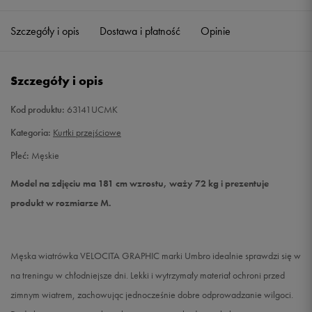
Szczegóły i opis
Dostawa i płatność
Opinie
L
Powiadom o dostępności
XL
Powiadom o dostępności
Szczegóły i opis
XXL
Powiadom o dostępności
Kod produktu:
63141UCMK
Kategoria:
Kurtki przejściowe
Płeć:
Męskie
Model na zdjęciu ma 181 cm wzrostu, waży 72 kg i prezentuje
produkt w rozmiarze M.
Męska wiatrówka VELOCITA GRAPHIC marki Umbro idealnie sprawdzi się w
na treningu w chłodniejsze dni. Lekki i wytrzymały materiał ochroni przed
zimnym wiatrem, zachowując jednocześnie dobre odprowadzanie wilgoci.