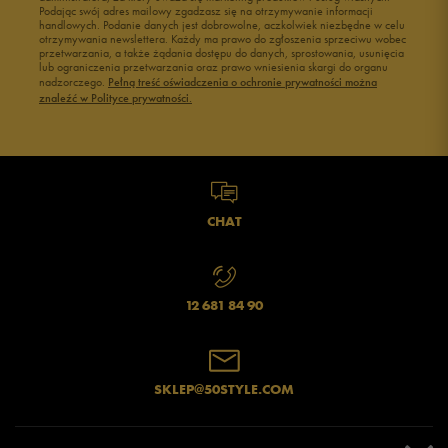
Podając swój adres mailowy zgadzasz się na otrzymywanie informacji
handlowych. Podanie danych jest dobrowolne, aczkolwiek niezbędne w celu
otrzymywania newslettera. Każdy ma prawo do zgłoszenia sprzeciwu wobec
przetwarzania, a także żądania dostępu do danych, sprostowania, usunięcia
lub ograniczenia przetwarzania oraz prawo wniesienia skargi do organu
nadzorczego.
Pełną treść oświadczenia o ochronie prywatności można
znaleźć w Polityce prywatności.
CHAT
12 681 84 90
SKLEP@50STYLE.COM