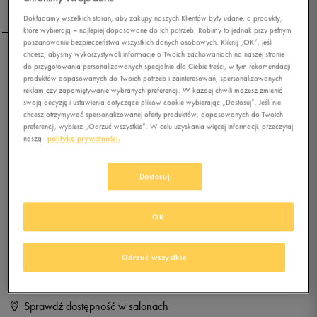
Dokładamy wszelkich starań, aby zakupy naszych Klientów były udane, a produkty,
które wybierają – najlepiej dopasowane do ich potrzeb. Robimy to jednak przy pełnym
poszanowaniu bezpieczeństwa wszystkich danych osobowych. Kliknij „OK”, jeśli
chcesz, abyśmy wykorzystywali informacje o Twoich zachowaniach na naszej stronie
UMBRO KURTKA VELOCITA
do przygotowania personalizowanych specjalnie dla Ciebie treści, w tym rekomendacji
produktów dopasowanych do Twoich potrzeb i zainteresowań, spersonalizowanych
GRAPHIC
reklam czy zapamiętywanie wybranych preferencji. W każdej chwili możesz zmienić
swoją decyzję i ustawienia dotyczące plików cookie wybierając „Dostosuj”. Jeśli nie
0.0
(
0
)
chcesz otrzymywać spersonalizowanej oferty produktów, dopasowanych do Twoich
preferencji, wybierz „Odrzuć wszystkie”. W celu uzyskania więcej informacji, przeczytaj
49,99
zł
z Vat
naszą
politykę prywatności.
+ 250 PKT W
KLUBIE 50 STYLE
Dostosuj
OK
Produkt niedostępny
Jeśli artykuł będzie ponownie dostępny, otrzymasz od nas powiadomienie.
Odrzuć wszystkie
Wybierz rozmiar
Sprawdź dostępność w salonach
M
Powiadom o dostępności