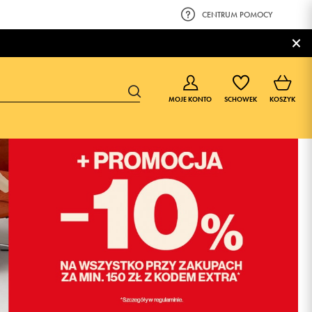
CENTRUM POMOCY
×
MOJE KONTO
SCHOWEK
KOSZYK
BUTY DLA CHŁOPCA
BUTY DLA DZIEWCZYNKI
0-4 lat
0-4 lat
4-8 lat
4-8 lat
9-16 lat
9-16 lat