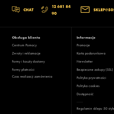
Zgodność z rozmiarem
Liczba głosów:
12 681 84
CHAT
SKLEP@50
90
zaniżony
zgodny
zawyż
Szerokość
Liczba głosów:
wąski
standardowy
szer
Obsługa klienta
Informacje
Centrum Pomocy
Promocje
Zwroty i reklamacje
Karta podarunkowa
Jak zbieramy opinie?
Formy i koszty dostawy
Newsletter
Formy płatności
Bezpieczne zakupy (SSL)
Opinie k
Czas realizacji zamówienia
Polityka prywatności
Polityka cookies
Dostępność
Regulamin sklepu 50 styl