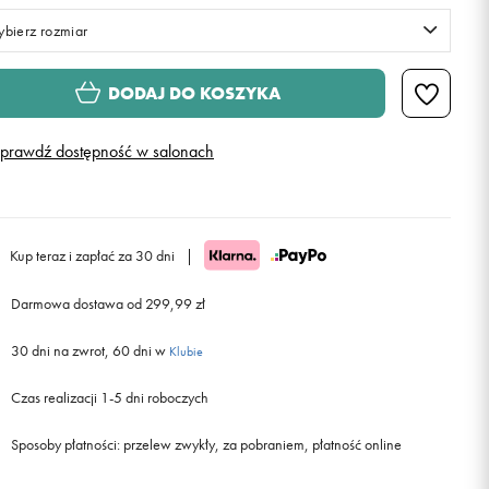
bierz rozmiar
S
DODAJ DO KOSZYKA
M
prawdź dostępność w salonach
L
XL
Powiadom o dostępności
Kup teraz i zapłać za 30 dni
|
Darmowa dostawa od 299,99 zł
XXL
Powiadom o dostępności
30 dni na zwrot, 60 dni w
Klubie
Czas realizacji 1-5 dni roboczych
Sposoby płatności:
przelew zwykły, za pobraniem, płatność online