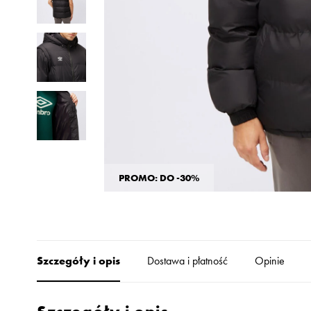
Skechers
Timberland
Umbro
Under Armour
Up8
U.S. Polo ASSN.
Vans
PROMO: DO -30%
Szczegóły i opis
Dostawa i płatność
Opinie