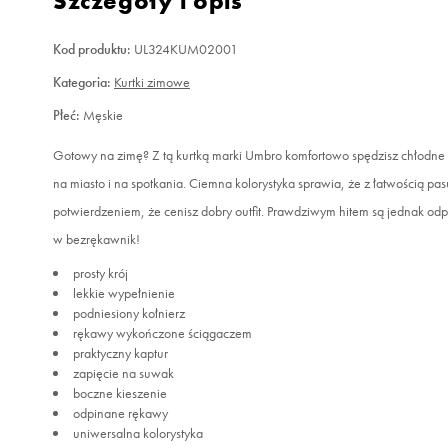
Szczegóły i opis
Kod produktu:
UL324KUM02001
Kategoria:
Kurtki zimowe
Płeć:
Męskie
Gotowy na zimę? Z tą kurtką marki Umbro komfortowo spędzisz chłodne 
na miasto i na spotkania. Ciemna kolorystyka sprawia, że z łatwością pasu
potwierdzeniem, że cenisz dobry outfit. Prawdziwym hitem są jednak odp
w bezrękawnik!
prosty krój
lekkie wypełnienie
podniesiony kołnierz
rękawy wykończone ściągaczem
praktyczny kaptur
zapięcie na suwak
boczne kieszenie
odpinane rękawy
uniwersalna kolorystyka