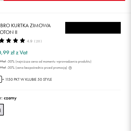
BRO KURTKA ZIMOWA
OTON II
4.9
(
20
)
0,99
zł
z Vat
99
zł
-30%
(najniższa cena od momentu wprowadzenia produktu)
99
zł
-30%
(cena bezpośrednio przed promocją)
+ 1150 PKT W
KLUBIE 50 STYLE
r:
czarny