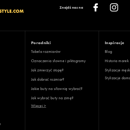
 13
Znajdź nas na
STYLE.COM
ony
 13
oki
Poradniki
Inspiracje
Tabela rozmiarów
Blog
Oznaczenia słowne i piktogramy
Historia marek
Jak zmierzyć stopę?
Stylizacje męsk
Stylizacje dam
Jak dobrać rozmiar?
lientów
Jakie buty na siłownię wybrać?
Jak wybrać buty na zimę?
Wyczyść
Szukaj
Więcej >
e