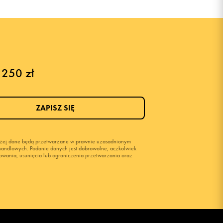
 250 zł
ZAPISZ SIĘ
wyżej dane będą przetwarzane w prawnie uzasadnionym
i handlowych. Podanie danych jest dobrowolne, aczkolwiek
owania, usunięcia lub ograniczenia przetwarzania oraz