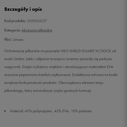
L
Powiadom o dostępności
Szczegóły i opis
Kod produktu:
20503UCI7
Kategoria:
Akcesoria piłkarskie
Płeć:
Unisex
Ochraniacze piłkarskie na piszczele NEO SHIELD GUARD W/SOCK od
marki Umbro. Lekki i odporne tworzywo świetnie sprawdzi się podczas
rozgrywek. Dzięki wyłożeniu miękkim i amortyzującym materiałem EVA
znacznie poprawiono komfort użytkowania. Dodatkowa ochrona na kostki
zwiększa funkcjonalność produktu. Obowiązkowy element stroju
piłkarskiego, który minimalizuje ryzyko groźnych kontuzji.
Materiał: 45% polipropylen, 45% EVA, 10% poliester