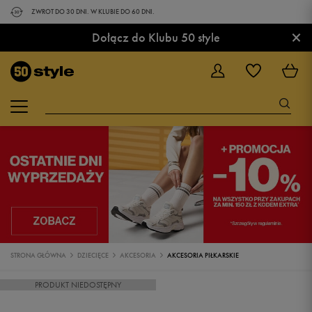
ZWROT DO 30 DNI. W KLUBIE DO 60 DNI.
×
Dołącz do Klubu 50 style
STRONA GŁÓWNA
DZIECIĘCE
AKCESORIA
AKCESORIA PIŁKARSKIE
PRODUKT NIEDOSTĘPNY