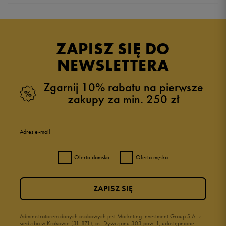
Produkt nie posiada recenzji
ZAPISZ SIĘ DO
NEWSLETTERA
Zgarnij 10% rabatu na pierwsze
zakupy za min. 250 zł
Adres e-mail
Oferta damska
Oferta męska
ZAPISZ SIĘ
Administratorem danych osobowych jest Marketing Investment Group S.A. z
siedzibą w Krakowie (31-871), os. Dywizjonu 303 paw. 1, udostępnione