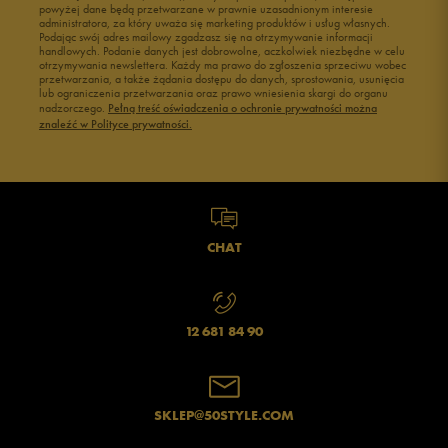
powyżej dane będą przetwarzane w prawnie uzasadnionym interesie
administratora, za który uważa się marketing produktów i usług własnych.
Podając swój adres mailowy zgadzasz się na otrzymywanie informacji
handlowych. Podanie danych jest dobrowolne, aczkolwiek niezbędne w celu
otrzymywania newslettera. Każdy ma prawo do zgłoszenia sprzeciwu wobec
przetwarzania, a także żądania dostępu do danych, sprostowania, usunięcia
lub ograniczenia przetwarzania oraz prawo wniesienia skargi do organu
nadzorczego.
Pełną treść oświadczenia o ochronie prywatności można
znaleźć w Polityce prywatności.
CHAT
12 681 84 90
SKLEP@50STYLE.COM